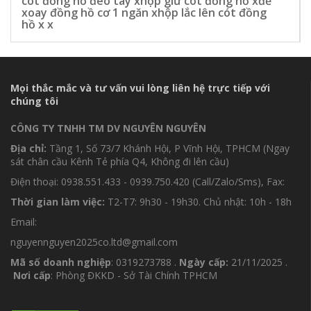
cót đồng hồ đeo tay xhộp giữ cót đồng hồ xđế
xoay đồng hồ cơ 1 ngăn xhộp lắc lên cót đồng
hồ x x
Mọi thắc mắc và tư vấn vui lòng liên hệ trực tiếp với
chúng tôi
CÔNG TY TNHH TM DV NGUYÊN NGUYÊN
Địa chỉ:
Tầng 1, Số 73/7 Khánh Hội, P Vĩnh Hội, TPHCM (Ngay
sát chân cầu Kênh Tẻ phía Q4, Không đi lên cầu)
Điện thoại: 0938.551.433 - 0939.750.420 (Call/Zalo/Sms), Fax:
Thời gian làm việc:
T2-T7: 9h30 - 19h30. Chủ nhật: 10h - 18h
Email:
nguyennguyen2025co.ltd@gmail.com
Mã số doanh nghiệp
: 0319273788 .
Ngày cấp:
21/11/2025 .
Nơi cấp
: Phòng ĐKKD - Sở Tài Chính TPHCM