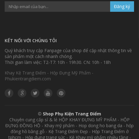
Đăng ký
KẾT NỐI VỚI CHÚNG TÔI
Quý khách truy cập Fanpage của shop để cập nhật thông tin về
sản phẩm một cách nhanh chóng.
Thời gian làm việc: T2-T7: 10h - 19h30. CN: 10h - 18h
Khay Kệ Trang Điểm - Hộp Đựng Mỹ Phẩm -
Phukientrangdiem.com
©
Shop Phụ Kiện Trang Điểm
Chuyên cung cấp sỉ & lẻ HỘP KHAY ĐỰNG MỸ PHẨM - HỘP
ĐỰNG ĐỒNG HỒ - Khay mỹ phẩm - Hop dong ho bang da - hộp
đồng hồ bằng gỗ - Kệ Trang Điểm Đẹp - Hộp Trang Điểm ở
tphcm - Hộp đựng trang sức - Kệ Khay mỹ phẩm nhiều tầng -