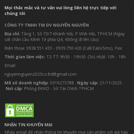
Mọi thắc mắc và tư vấn vui lòng liên hệ trực tiếp với
chúng tôi
CÔNG TY TNHH TM DV NGUYÊN NGUYÊN
Địa chỉ:
Tầng 1, Số 73/7 Khánh Hội, P Vĩnh Hội, TPHCM (Ngay
sát chân cầu Kênh Tẻ phía Q4, Không đi lên cầu)
Điện thoại: 0938.551.433 - 0939.750.420 (Call/Zalo/Sms), Fax:
Thời gian làm việc:
T2-T7: 9h30 - 19h30. Chủ nhật: 10h - 18h
Email:
nguyennguyen2025co.ltd@gmail.com
Mã số doanh nghiệp
: 0319273788 .
Ngày cấp:
21/11/2025 .
Nơi cấp
: Phòng ĐKKD - Sở Tài Chính TPHCM
NHẬN TIN KHUYẾN MẠI
Nhập email để nhận thông tin khuyến mại sản phẩm với giá hấp