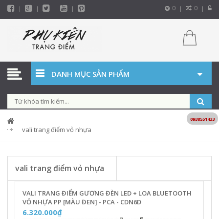
0
0
DANH MỤC SẢN PHẨM
0938551433
vali trang điểm vỏ nhựa
vali trang điểm vỏ nhựa
VALI TRANG ĐIỂM GƯƠNG ĐÈN LED + LOA BLUETOOTH
VỎ NHỰA PP [MÀU ĐEN] - PCA - CDN6D
6.320.000₫