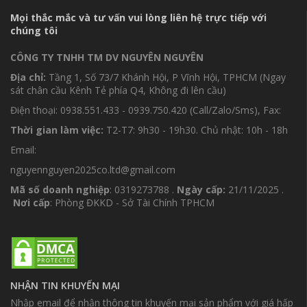
Mọi thắc mắc và tư vấn vui lòng liên hệ trực tiếp với
chúng tôi
CÔNG TY TNHH TM DV NGUYÊN NGUYÊN
Địa chỉ:
Tầng 1, Số 73/7 Khánh Hội, P Vĩnh Hội, TPHCM (Ngay
sát chân cầu Kênh Tẻ phía Q4, Không đi lên cầu)
Điện thoại: 0938.551.433 - 0939.750.420 (Call/Zalo/Sms), Fax:
Thời gian làm việc:
T2-T7: 9h30 - 19h30. Chủ nhật: 10h - 18h
Email:
nguyennguyen2025co.ltd@gmail.com
Mã số doanh nghiệp
: 0319273788 .
Ngày cấp:
21/11/2025 .
Nơi cấp
: Phòng ĐKKD - Sở Tài Chính TPHCM
NHẬN TIN KHUYẾN MẠI
Nhập email để nhận thông tin khuyến mại sản phẩm với giá hấp