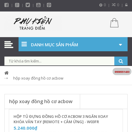
0
0
DANH MỤC SẢN PHẨM
0938551433
hộp xoay đồng hồ cơ acbow
hộp xoay đồng hồ cơ acbow
HỘP TỦ ĐỰNG ĐỒNG HỒ CƠ ACBOW 3 NGĂN XOAY
KHÓA VÂN TAY [REMOTE + CẢM ỨNG] - W03FR
5.240.000₫