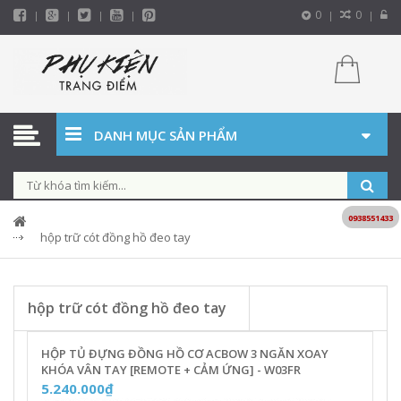
0
0
DANH MỤC SẢN PHẨM
0938551433
hộp trữ cót đồng hồ đeo tay
hộp trữ cót đồng hồ đeo tay
HỘP TỦ ĐỰNG ĐỒNG HỒ CƠ ACBOW 3 NGĂN XOAY
KHÓA VÂN TAY [REMOTE + CẢM ỨNG] - W03FR
5.240.000₫