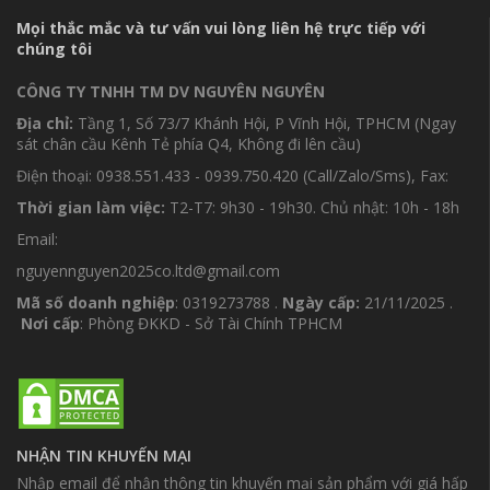
Mọi thắc mắc và tư vấn vui lòng liên hệ trực tiếp với
chúng tôi
CÔNG TY TNHH TM DV NGUYÊN NGUYÊN
Địa chỉ:
Tầng 1, Số 73/7 Khánh Hội, P Vĩnh Hội, TPHCM (Ngay
sát chân cầu Kênh Tẻ phía Q4, Không đi lên cầu)
Điện thoại: 0938.551.433 - 0939.750.420 (Call/Zalo/Sms), Fax:
Thời gian làm việc:
T2-T7: 9h30 - 19h30. Chủ nhật: 10h - 18h
Email:
nguyennguyen2025co.ltd@gmail.com
Mã số doanh nghiệp
: 0319273788 .
Ngày cấp:
21/11/2025 .
Nơi cấp
: Phòng ĐKKD - Sở Tài Chính TPHCM
NHẬN TIN KHUYẾN MẠI
Nhập email để nhận thông tin khuyến mại sản phẩm với giá hấp