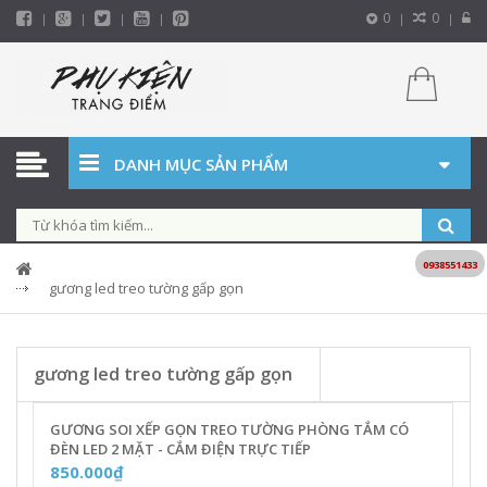
0
0
DANH MỤC SẢN PHẨM
0938551433
gương led treo tường gấp gọn
gương led treo tường gấp gọn
GƯƠNG SOI XẾP GỌN TREO TƯỜNG PHÒNG TẮM CÓ
ĐÈN LED 2 MẶT - CẮM ĐIỆN TRỰC TIẾP
850.000₫