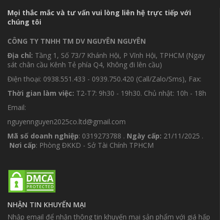
Mọi thắc mắc và tư vấn vui lòng liên hệ trực tiếp với
chúng tôi
CÔNG TY TNHH TM DV NGUYÊN NGUYÊN
Địa chỉ:
Tầng 1, Số 73/7 Khánh Hội, P Vĩnh Hội, TPHCM (Ngay
sát chân cầu Kênh Tẻ phía Q4, Không đi lên cầu)
Điện thoại: 0938.551.433 - 0939.750.420 (Call/Zalo/Sms), Fax:
Thời gian làm việc:
T2-T7: 9h30 - 19h30. Chủ nhật: 10h - 18h
Email:
nguyennguyen2025co.ltd@gmail.com
Mã số doanh nghiệp
: 0319273788 .
Ngày cấp:
21/11/2025 .
Nơi cấp
: Phòng ĐKKD - Sở Tài Chính TPHCM
NHẬN TIN KHUYẾN MẠI
Nhập email để nhận thông tin khuyến mại sản phẩm với giá hấp