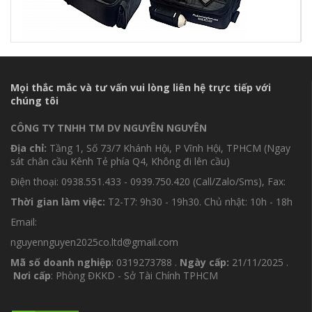
Mọi thắc mắc và tư vấn vui lòng liên hệ trực tiếp với
chúng tôi
CÔNG TY TNHH TM DV NGUYÊN NGUYÊN
Địa chỉ:
Tầng 1, Số 73/7 Khánh Hội, P Vĩnh Hội, TPHCM (Ngay
sát chân cầu Kênh Tẻ phía Q4, Không đi lên cầu)
Điện thoại: 0938.551.433 - 0939.750.420 (Call/Zalo/Sms), Fax:
Thời gian làm việc:
T2-T7: 9h30 - 19h30. Chủ nhật: 10h - 18h
Email:
nguyennguyen2025co.ltd@gmail.com
Mã số doanh nghiệp
: 0319273788 .
Ngày cấp:
21/11/2025 .
Nơi cấp
: Phòng ĐKKD - Sở Tài Chính TPHCM