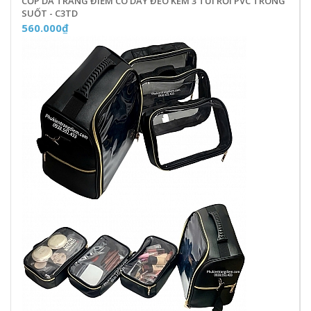
CỐP DA TRANG ĐIỂM CÓ DÂY ĐEO KÈM 3 TÚI RỜI PVC TRONG
SUỐT - C3TD
560.000₫