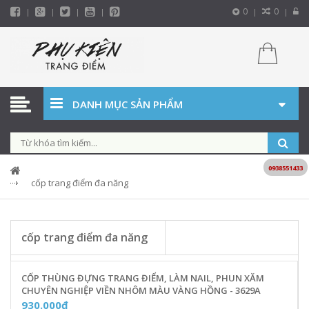
0
0
DANH MỤC SẢN PHẨM
0938551433
cốp trang điểm đa năng
cốp trang điểm đa năng
CỐP THÙNG ĐỰNG TRANG ĐIỂM, LÀM NAIL, PHUN XĂM
CHUYÊN NGHIỆP VIỀN NHÔM MÀU VÀNG HỒNG - 3629A
930.000₫