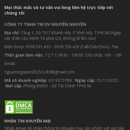
Mọi thắc mắc và tư vấn vui lòng liên hệ trực tiếp với
chúng tôi
CÔNG TY TNHH TM DV NGUYÊN NGUYÊN
Địa chỉ:
Tầng 1, Số 73/7 Khánh Hội, P Vĩnh Hội, TPHCM (Ngay
sát chân cầu Kênh Tẻ phía Q4, Không đi lên cầu)
Điện thoại: 0938.551.433 - 0939.750.420 (Call/Zalo/Sms), Fax:
Thời gian làm việc:
T2-T7: 9h30 - 19h30. Chủ nhật: 10h - 18h
Email:
nguyennguyen2025co.ltd@gmail.com
Mã số doanh nghiệp
: 0319273788 .
Ngày cấp:
21/11/2025 .
Nơi cấp
: Phòng ĐKKD - Sở Tài Chính TPHCM
NHẬN TIN KHUYẾN MẠI
Nhập email để nhận thông tin khuyến mại sản phẩm với giá hấp