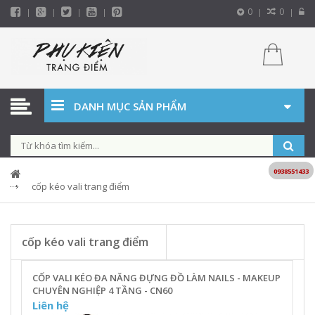
0
0
DANH MỤC SẢN PHẨM
0938551433
cốp kéo vali trang điểm
cốp kéo vali trang điểm
CỐP VALI KÉO ĐA NĂNG ĐỰNG ĐỒ LÀM NAILS - MAKEUP
CHUYÊN NGHIỆP 4 TẦNG - CN60
Liên hệ