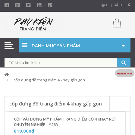
0
0
DANH MỤC SẢN PHẨM
0938551433
cốp đựng đồ trang điểm 4 khay gấp gọn
cốp đựng đồ trang điểm 4 khay gấp gọn
CỐP VẢI ĐỰNG MỸ PHẨM TRANG ĐIỂM CÓ 4 KHAY RỜI
CHUYÊN NGHIỆP - Y26A
810.000₫