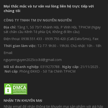
Mọi thắc mắc và tư vấn vui lòng liên hệ trực tiếp với
chúng tôi
CÔNG TY TNHH TM DV NGUYÊN NGUYÊN
Địa chỉ:
Tầng 1, Số 73/7 Khánh Hội, P Vĩnh Hội, TPHCM (Ngay
sát chân cầu Kênh Tẻ phía Q4, Không đi lên cầu)
Điện thoại: 0938.551.433 - 0939.750.420 (Call/Zalo/Sms), Fax:
Thời gian làm việc:
T2-T7: 9h30 - 19h30. Chủ nhật: 10h - 18h
Email:
nguyennguyen2025co.ltd@gmail.com
Mã số doanh nghiệp
: 0319273788 .
Ngày cấp:
21/11/2025 .
Nơi cấp
: Phòng ĐKKD - Sở Tài Chính TPHCM
NHẬN TIN KHUYẾN MẠI
Nhập email để nhận thông tin khuyến mại sản phẩm với giá hấp