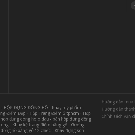
Hướng dẫn mua 
M - HỘP ĐỰNG ĐỒNG HỒ - Khay mỹ phẩm -
Hướng dẫn thanh
ang Điểm Đẹp - Hộp Trang Điểm ở tphcm - Hộp
Chính sách vận 
 hop dung dong ho o dau - bán hộp đựng đồng
trong - Khay kệ trang điểm bằng gỗ - Gương
p đồng hồ bằng gỗ 12 chiếc - Khay đựng son