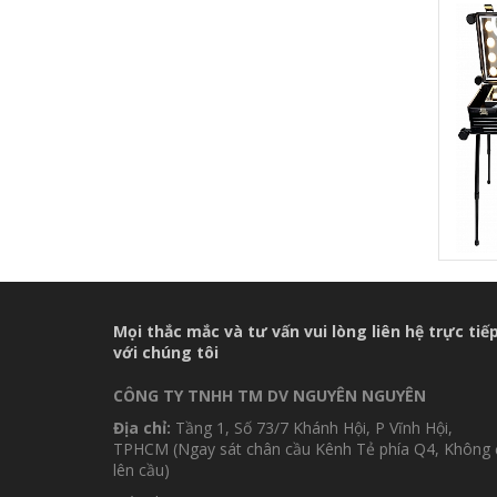
VIỀN
- CD8
Mọi thắc mắc và tư vấn vui lòng liên hệ trực tiế
với chúng tôi
CÔNG TY TNHH TM DV NGUYÊN NGUYÊN
Địa chỉ:
Tầng 1, Số 73/7 Khánh Hội, P Vĩnh Hội,
TPHCM (Ngay sát chân cầu Kênh Tẻ phía Q4, Không 
lên cầu)