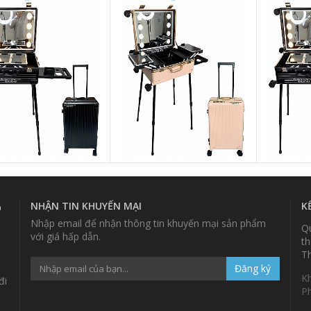
 NHÔM [MÀU ĐEN] PC7
NHÔM [MÀU HỒNG] PC7 -
ĐEN] PC7
BD
CD8BH
NHẬN TIN KHUYẾN MẠI
K
p
Nhập email để nhận thông tin khuyến mại sản phẩm
Qu
với giá hấp dẫn.
th
Th
Đăng ký
K
đi
P