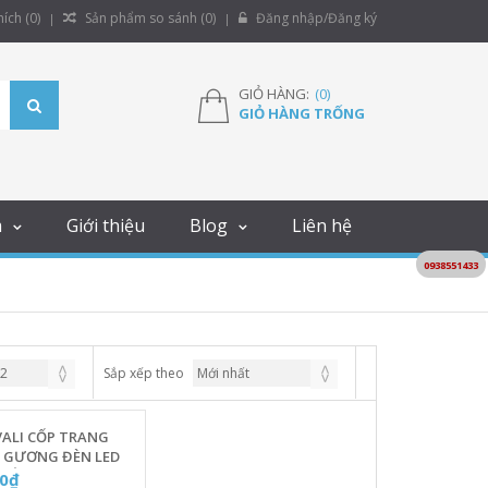
ích (
0
)
Sản phẩm so sánh (
0
)
Đăng nhập/Đăng ký
GIỎ HÀNG:
(
0
)
GIỎ HÀNG TRỐNG
m
Giới thiệu
Blog
Liên hệ
0938551433
Sắp xếp theo
 VALI CỐP TRANG
M GƯƠNG ĐÈN LED
 VIỀN NHÔM [MÀU
00₫