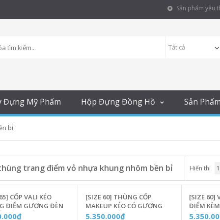
Sản phẩm yêu th
y Đựng Mỹ Phẩm
Hộp Đựng Đồng Hồ
Sản Phẩ
ền bỉ
thùng trang điểm vỏ nhựa khung nhôm bền bỉ
Hiển thị
 65] CỐP VALI KÉO
[SIZE 60] THÙNG CỐP
[SIZE 60]
G ĐIỂM GƯƠNG ĐÈN
MAKEUP KÉO CÓ GƯƠNG
ĐIỂM KÈ
CẢM ỨNG VỎ NHỰA
ĐÈN LED VỎ NHỰA KHUNG
VỎ NHỰA
0.000₫
5.350.000₫
5.350.0