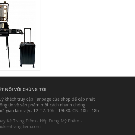
 - CD8DN
ẾT NỐI VỚI CHÚNG TÔI
ý khách truy cập Fanpage của shop để cập nhật
ông tin về sản phẩm một cách nhanh chóng.
ời gian làm việc: T2-T7: 10h - 19h30. CN: 10h - 18h
hay Kệ Trang Điểm - Hộp Đựng Mỹ Phẩm -
hukientrangdiem.com