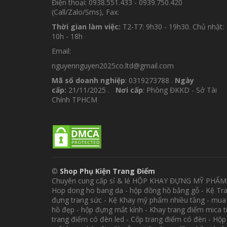
Điện thoại: 0938.551.433 - 0939.750.420
(Call/Zalo/Sms), Fax:
Thời gian làm việc:
T2-T7: 9h30 - 19h30. Chủ nhật:
10h - 18h
Email:
nguyennguyen2025co.ltd@gmail.com
Mã số doanh nghiệp
: 0319273788 .
Ngày
cấp:
21/11/2025 .
Nơi cấp
: Phòng ĐKKD - Sở Tài
Chính TPHCM
©
Shop Phụ Kiện Trang Điểm
Chuyên cung cấp sỉ & lẻ HỘP KHAY ĐỰNG MỸ PHẨ
Hop dong ho bang da - hộp đồng hồ bằng gỗ - Kệ Tr
đựng trang sức - Kệ Khay mỹ phẩm nhiều tầng - mua
hồ đẹp - hộp đựng mắt kính - Khay trang điểm mica 
trang điểm có đèn led - Cốp trang điểm có đèn - Hộ