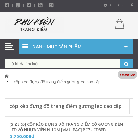
0
0
DANH MỤC SẢN PHẨM
0938551433
cốp kéo đựng đồ trang điểm gương led cao cấp
cốp kéo đựng đồ trang điểm gương led cao cấp
[SIZE 65] CỐP KÉO ĐỰNG ĐỒ TRANG ĐIỂM CÓ GƯƠNG ĐÈN
LED VỎ NHỰA VIỀN NHÔM [MÀU BẠC] PC7 - CD8BB
5.750.000₫