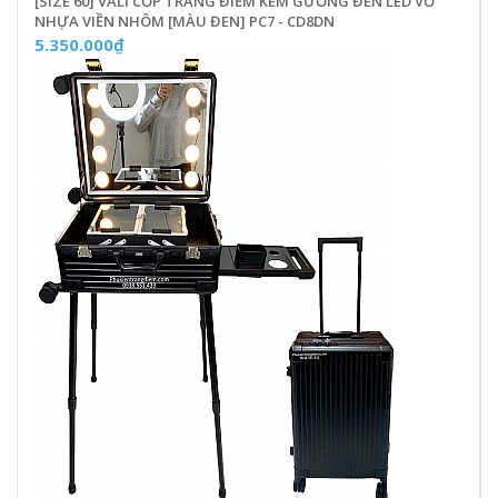
[SIZE 60] VALI CỐP TRANG ĐIỂM KÈM GƯƠNG ĐÈN LED VỎ
NHỰA VIỀN NHÔM [MÀU ĐEN] PC7 - CD8DN
5.350.000₫