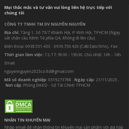
Mọi thắc mắc và tư vấn vui lòng liên hệ trực tiếp với
chúng tôi
CÔNG TY TNHH TM DV NGUYÊN NGUYÊN
Địa chỉ:
Tầng 1, Số 73/7 Khánh Hội, P Vĩnh Hội, TPHCM (Ngay
sát chân cầu Kênh Tẻ phía Q4, Không đi lên cầu)
Điện thoại: 0938.551.433 - 0939.750.420 (Call/Zalo/Sms), Fax:
Thời gian làm việc:
T2-T7: 9h30 - 19h30. Chủ nhật: 10h - 18h
Email:
nguyennguyen2025co.ltd@gmail.com
Mã số doanh nghiệp
: 0319273788 .
Ngày cấp:
21/11/2025 .
Nơi cấp
: Phòng ĐKKD - Sở Tài Chính TPHCM
NHẬN TIN KHUYẾN MẠI
Nhập email để nhận thông tin khuyến mại sản phẩm với giá hấp