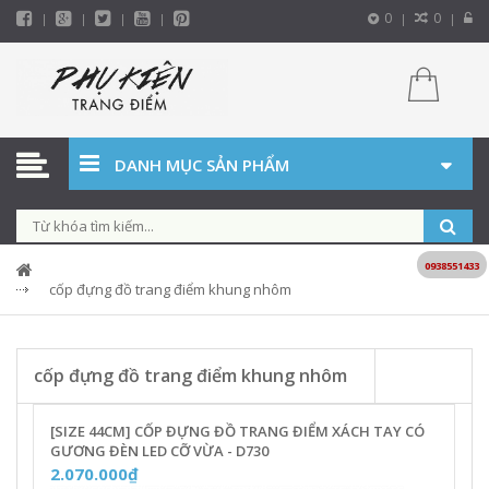
0
0
DANH MỤC SẢN PHẨM
0938551433
cốp đựng đồ trang điểm khung nhôm
cốp đựng đồ trang điểm khung nhôm
[SIZE 44CM] CỐP ĐỰNG ĐỒ TRANG ĐIỂM XÁCH TAY CÓ
GƯƠNG ĐÈN LED CỠ VỪA - D730
2.070.000₫