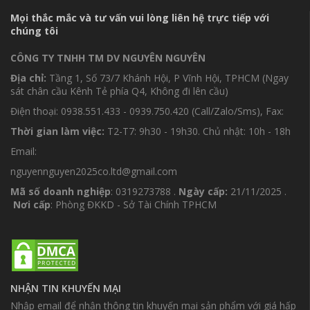
Mọi thắc mắc và tư vấn vui lòng liên hệ trực tiếp với
chúng tôi
CÔNG TY TNHH TM DV NGUYÊN NGUYÊN
Địa chỉ:
Tầng 1, Số 73/7 Khánh Hội, P Vĩnh Hội, TPHCM (Ngay
sát chân cầu Kênh Tẻ phía Q4, Không đi lên cầu)
Điện thoại: 0938.551.433 - 0939.750.420 (Call/Zalo/Sms), Fax:
Thời gian làm việc:
T2-T7: 9h30 - 19h30. Chủ nhật: 10h - 18h
Email:
nguyennguyen2025co.ltd@gmail.com
Mã số doanh nghiệp
: 0319273788 .
Ngày cấp:
21/11/2025 .
Nơi cấp
: Phòng ĐKKD - Sở Tài Chính TPHCM
NHẬN TIN KHUYẾN MẠI
Nhập email để nhận thông tin khuyến mại sản phẩm với giá hấp