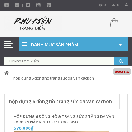
0
0
DANH MỤC SẢN PHẨM
0938551433
hộp đựng 6 đồng hồ trang sức da vân cacbon
hộp đựng 6 đồng hồ trang sức da vân cacbon
HỘP ĐỰNG 6 ĐỒNG HỒ & TRANG SỨC 2 TẦNG DA VÂN
CARBON NẮP KÍNH CÓ KHÓA - D6TC
570.000₫