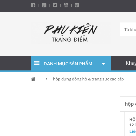
Kha
DANH MỤC SẢN PHẨM
hộp đựng đồng hồ & trang sức cao cấp
hộp 
HỘ
12 
TR
Liê
DA