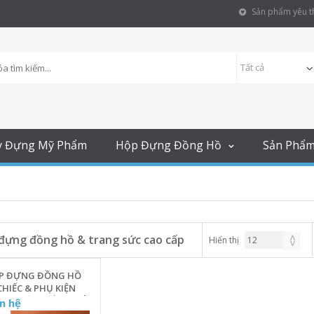
Sản phẩm yêu th
y Đựng Mỹ Phẩm
Hộp Đựng Đồng Hồ
Sản Phẩ
đựng đồng hồ & trang sức cao cấp
Hiển thị
P ĐỰNG ĐỒNG HỒ
CHIẾC & PHỤ KIỆN
ANG SỨC 2 TẦNG VỎ
n hệ
 MÀU VÂN GỖ -