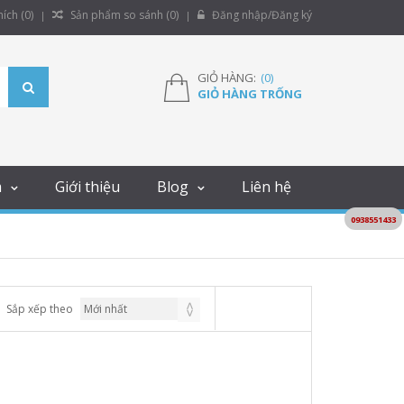
ích (
0
)
Sản phẩm so sánh (
0
)
Đăng nhập/Đăng ký
GIỎ HÀNG:
(
0
)
GIỎ HÀNG TRỐNG
m
Giới thiệu
Blog
Liên hệ
0938551433
Sắp xếp theo