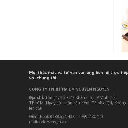
D1
Mọi thắc mắc và tư vấn vui lòng liên hệ trực tiế
với chúng tôi
CÔNG TY TNHH TM DV NGUYÊN NGUYÊN
Địa chỉ:
Tầng 1, Số 73/7 Khánh Hội, P Vĩnh Hội,
TPHCM (Ngay sát chân cầu Kênh Tẻ phía Q4, Không 
lên cầu)
Điện thoại: 0938.551.433 - 0939.750.420
(Call/Zalo/Sms), Fax: