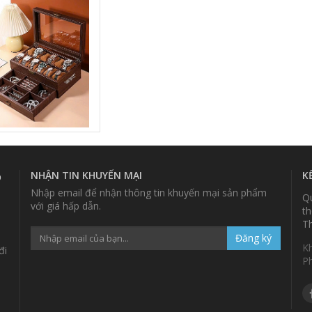
2TDG
NHẬN TIN KHUYẾN MẠI
K
p
Nhập email để nhận thông tin khuyến mại sản phẩm
Qu
với giá hấp dẫn.
th
Th
Đăng ký
K
đi
P