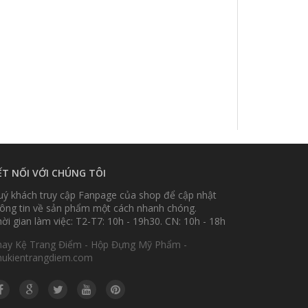
ẾT NỐI VỚI CHÚNG TÔI
ý khách truy cập Fanpage của shop để cập nhật
ông tin về sản phẩm một cách nhanh chóng.
ời gian làm việc: T2-T7: 10h - 19h30. CN: 10h - 18h
hay Kệ Trang Điểm - Hộp Đựng Mỹ Phẩm -
hukientrangdiem.com