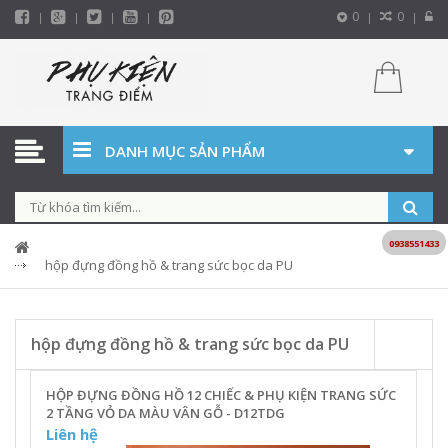
0
0
DANH MỤC SẢN PHẨM
0938551433
hộp đựng đồng hồ & trang sức bọc da PU
hộp đựng đồng hồ & trang sức bọc da PU
HỘP ĐỰNG ĐỒNG HỒ 12 CHIẾC & PHỤ KIỆN TRANG SỨC
2 TẦNG VỎ DA MÀU VÂN GỖ - D12TDG
Liên hệ