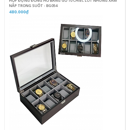
HỘP ĐỰNG ĐỒNG HỒ BẰNG GỖ 10 CHIẾC LÓT NHUNG XÁM
NẮP TRONG SUỐT - BG054
480.000₫