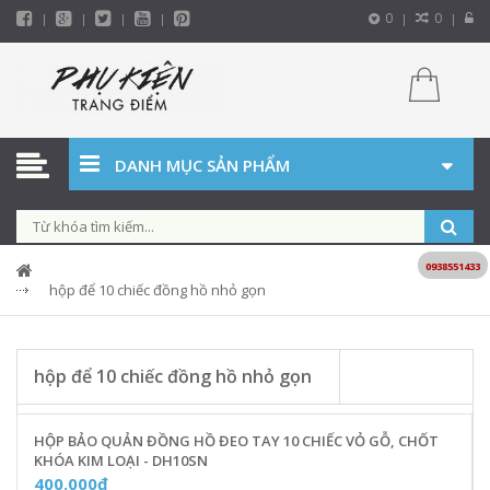
0
0
DANH MỤC SẢN PHẨM
0938551433
hộp để 10 chiếc đồng hồ nhỏ gọn
hộp để 10 chiếc đồng hồ nhỏ gọn
HỘP BẢO QUẢN ĐỒNG HỒ ĐEO TAY 10 CHIẾC VỎ GỖ, CHỐT
KHÓA KIM LOẠI - DH10SN
400.000₫