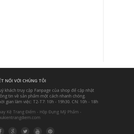
ẾT NỐI VỚI CHÚNG TÔI
ý khách truy cập Fanpage của shop để cập nhật
ông tin về sản phẩm một cách nhanh chóng.
ời gian làm việc: T2-T7: 10h - 19h30. CN: 10h - 18h
hay Kệ Trang Điểm - Hộp Đựng Mỹ Phẩm -
hukientrangdiem.com