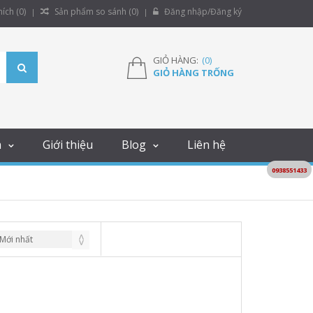
ích (
0
)
Sản phẩm so sánh (
0
)
Đăng nhập/Đăng ký
GIỎ HÀNG:
(
0
)
GIỎ HÀNG TRỐNG
m
Giới thiệu
Blog
Liên hệ
0938551433