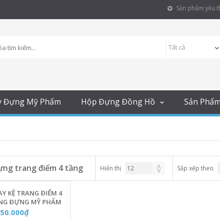
Sản phẩm yêu th
y Đựng Mỹ Phẩm
Hộp Đựng Đồng Hồ
Sản Phẩ
ựng trang điểm 4 tầng
Hiển thị
Sắp xếp theo
Y KỆ TRANG ĐIỂM 4
NG ĐỰNG MỸ PHẨM
 BÀN SANG TRỌNG
450.000₫
O CẤP