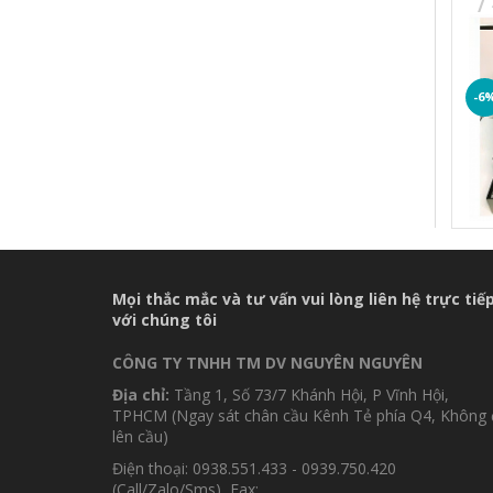
-6
Mọi thắc mắc và tư vấn vui lòng liên hệ trực tiế
với chúng tôi
CÔNG TY TNHH TM DV NGUYÊN NGUYÊN
Địa chỉ:
Tầng 1, Số 73/7 Khánh Hội, P Vĩnh Hội,
TPHCM (Ngay sát chân cầu Kênh Tẻ phía Q4, Không 
lên cầu)
Điện thoại: 0938.551.433 - 0939.750.420
(Call/Zalo/Sms), Fax: