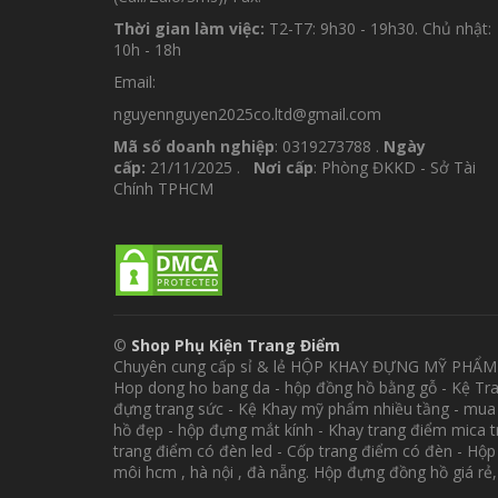
Thời gian làm việc:
T2-T7: 9h30 - 19h30. Chủ nhật:
10h - 18h
Email:
nguyennguyen2025co.ltd@gmail.com
Mã số doanh nghiệp
: 0319273788 .
Ngày
cấp:
21/11/2025 .
Nơi cấp
: Phòng ĐKKD - Sở Tài
Chính TPHCM
©
Shop Phụ Kiện Trang Điểm
Chuyên cung cấp sỉ & lẻ HỘP KHAY ĐỰNG MỸ PHẨ
Hop dong ho bang da - hộp đồng hồ bằng gỗ - Kệ Tr
đựng trang sức - Kệ Khay mỹ phẩm nhiều tầng - mua
hồ đẹp - hộp đựng mắt kính - Khay trang điểm mica 
trang điểm có đèn led - Cốp trang điểm có đèn - Hộ
môi hcm , hà nội , đà nẵng. Hộp đựng đồng hồ giá rẻ,