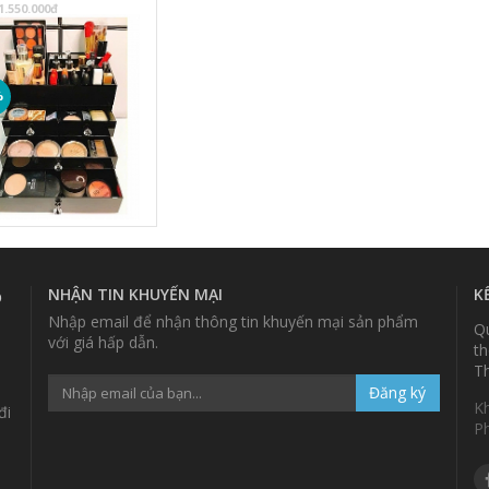
1.550.000₫
%
NHẬN TIN KHUYẾN MẠI
K
p
Nhập email để nhận thông tin khuyến mại sản phẩm
Qu
với giá hấp dẫn.
th
Th
Đăng ký
K
đi
P