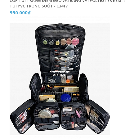
CỐP TÚI TRANG ĐIỂM ĐEO VAI BẰNG VẢI POLYESTER KÈM 4
TÚI PVC TRONG SUỐT - C3417
990.000₫