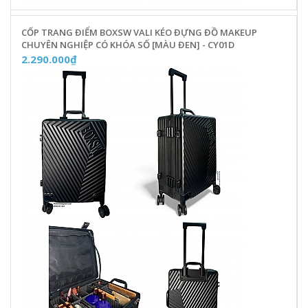
CỐP TRANG ĐIỂM BOXSW VALI KÉO ĐỰNG ĐỒ MAKEUP
CHUYÊN NGHIỆP CÓ KHÓA SỐ [MÀU ĐEN] - CY01D
2.290.000₫