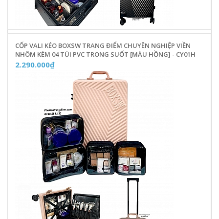
CỐP VALI KÉO BOXSW TRANG ĐIỂM CHUYÊN NGHIỆP VIỀN
NHÔM KÈM 04 TÚI PVC TRONG SUỐT [MÀU HỒNG] - CY01H
2.290.000₫