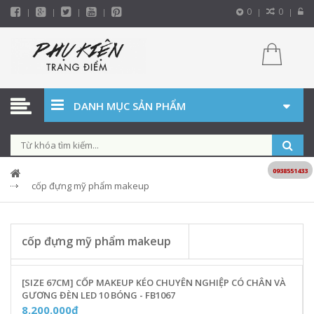
0
0
DANH MỤC SẢN PHẨM
0938551433
cốp đựng mỹ phẩm makeup
cốp đựng mỹ phẩm makeup
[SIZE 67CM] CỐP MAKEUP KÉO CHUYÊN NGHIỆP CÓ CHÂN VÀ
GƯƠNG ĐÈN LED 10 BÓNG - FB1067
8.200.000₫