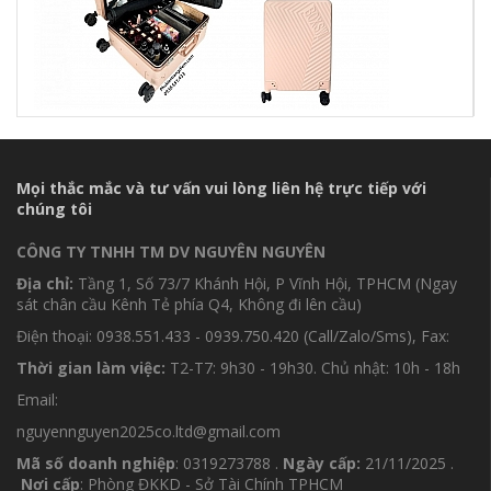
Mọi thắc mắc và tư vấn vui lòng liên hệ trực tiếp với
chúng tôi
CÔNG TY TNHH TM DV NGUYÊN NGUYÊN
Địa chỉ:
Tầng 1, Số 73/7 Khánh Hội, P Vĩnh Hội, TPHCM (Ngay
sát chân cầu Kênh Tẻ phía Q4, Không đi lên cầu)
Điện thoại: 0938.551.433 - 0939.750.420 (Call/Zalo/Sms), Fax:
Thời gian làm việc:
T2-T7: 9h30 - 19h30. Chủ nhật: 10h - 18h
Email:
nguyennguyen2025co.ltd@gmail.com
Mã số doanh nghiệp
: 0319273788 .
Ngày cấp:
21/11/2025 .
Nơi cấp
: Phòng ĐKKD - Sở Tài Chính TPHCM