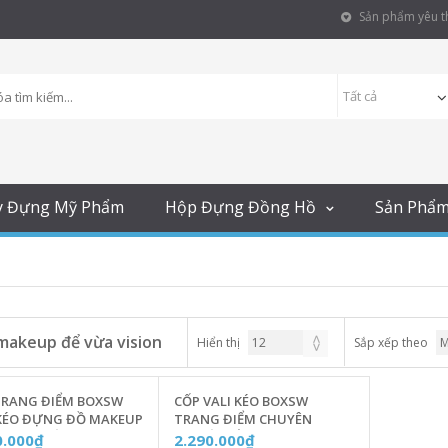
Sản phẩm yêu th
y Đựng Mỹ Phẩm
Hộp Đựng Đồng Hồ
Sản Phẩ
makeup để vừa vision
Hiển thị
Sắp xếp theo
TRANG ĐIỂM BOXSW
CỐP VALI KÉO BOXSW
 KÉO ĐỰNG ĐỒ MAKEUP
TRANG ĐIỂM CHUYÊN
ÊN NGHIỆP CÓ KHÓA
NGHIỆP VIỀN NHÔM KÈM 04
0.000₫
2.290.000₫