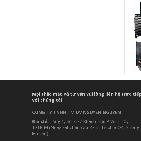
SỐ [M
Mọi thắc mắc và tư vấn vui lòng liên hệ trực tiế
với chúng tôi
CÔNG TY TNHH TM DV NGUYÊN NGUYÊN
Địa chỉ:
Tầng 1, Số 73/7 Khánh Hội, P Vĩnh Hội,
TPHCM (Ngay sát chân cầu Kênh Tẻ phía Q4, Không 
lên cầu)