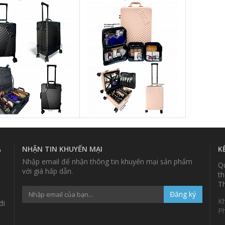
ÀU ĐEN] - CY01D
TÚI PVC TRONG SUỐT [MÀU
HỒNG] - CY01H
NHẬN TIN KHUYẾN MẠI
K
p
Nhập email để nhận thông tin khuyến mại sản phẩm
Qu
với giá hấp dẫn.
th
Th
Đăng ký
K
đi
P