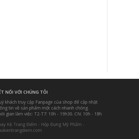
ẾT NỐI VỚI CHÚNG TÔI
ý khách truy cập Fanpage của shop để cập nhật
ông tin về sản phẩm một cách nhanh chóng.
ời gian làm việc: T2-T7: 10h - 19h30. CN: 10h - 18h
hay Kệ Trang Điểm - Hộp Đựng Mỹ Phẩm -
hukientrangdiem.com