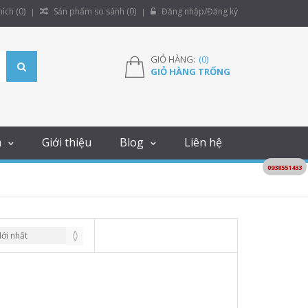
ích (
0
)
Sản phẩm so sánh (
0
)
Đăng nhập/Đăng ký
GIỎ HÀNG:
(
0
)
GIỎ HÀNG TRỐNG
m
Giới thiệu
Blog
Liên hệ
0938551433