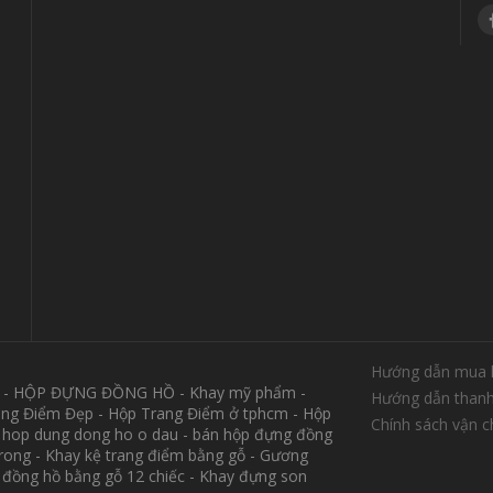
Hướng dẫn mua 
M - HỘP ĐỰNG ĐỒNG HỒ - Khay mỹ phẩm -
Hướng dẫn thanh
ang Điểm Đẹp - Hộp Trang Điểm ở tphcm - Hộp
Chính sách vận 
 hop dung dong ho o dau - bán hộp đựng đồng
trong - Khay kệ trang điểm bằng gỗ - Gương
p đồng hồ bằng gỗ 12 chiếc - Khay đựng son