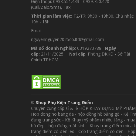
Điện thoại: 0938.551.433 - 0939.750.420
(Call/Zalo/Sms), Fax:
Thời gian làm việc:
T2-T7: 9h30 - 19h30. Chủ nhật:
10h - 18h
Email:
nguyennguyen2025co.ltd@gmail.com
Mã số doanh nghiệp
: 0319273788 .
Ngày
cấp:
21/11/2025 .
Nơi cấp
: Phòng ĐKKD - Sở Tài
Chính TPHCM
©
Shop Phụ Kiện Trang Điểm
Chuyên cung cấp sỉ & lẻ HỘP KHAY ĐỰNG MỸ PHẨ
Hop dong ho bang da - hộp đồng hồ bằng gỗ - Kệ Tr
đựng trang sức - Kệ Khay mỹ phẩm nhiều tầng - mua
hồ đẹp - hộp đựng mắt kính - Khay trang điểm mica 
trang điểm có đèn led - Cốp trang điểm có đèn - Hộ