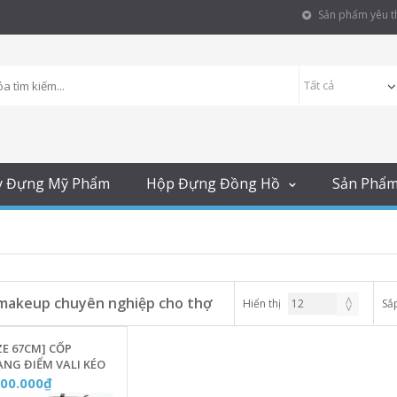
Sản phẩm yêu th
y Đựng Mỹ Phẩm
Hộp Đựng Đồng Hồ
Sản Phẩ
makeup chuyên nghiệp cho thợ
Hiển thị
Sắ
ZE 67CM] CỐP
NG ĐIỂM VALI KÉO
LL NHÔM CÓ
200.000₫
ƠNG ĐÈN LED 10