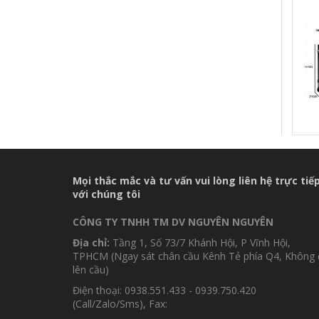
BÓ
FN1
Mọi thắc mắc và tư vấn vui lòng liên hệ trực tiế
với chúng tôi
CÔNG TY TNHH TM DV NGUYÊN NGUYÊN
Địa chỉ:
Tầng 1, Số 73/7 Khánh Hội, P Vĩnh Hội,
TPHCM (Ngay sát chân cầu Kênh Tẻ phía Q4, Không 
lên cầu)
Điện thoại: 0938.551.433 - 0939.750.420
(Call/Zalo/Sms), Fax: