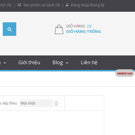
ích (
0
)
Sản phẩm so sánh (
0
)
Đăng nhập/Đăng ký
GIỎ HÀNG:
(
0
)
GIỎ HÀNG TRỐNG
m
Giới thiệu
Blog
Liên hệ
0938551433
p xếp theo