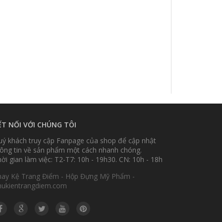
ẾT NỐI VỚI CHÚNG TÔI
ý khách truy cập Fanpage của shop để cập nhật
ông tin về sản phẩm một cách nhanh chóng.
ời gian làm việc: T2-T7: 10h - 19h30. CN: 10h - 18h
hay Kệ Trang Điểm - Hộp Đựng Mỹ Phẩm -
hukientrangdiem.com