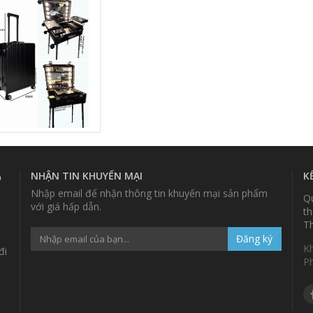
NG MÀU ĐEN -
067
NHẬN TIN KHUYẾN MẠI
K
p
Nhập email để nhận thông tin khuyến mại sản phẩm
Qu
với giá hấp dẫn.
th
Th
Đăng ký
K
đi
P