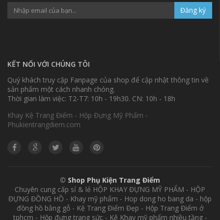
Đăng ký
KẾT NỐI VỚI CHÚNG TÔI
Quý khách truy cập Fanpage của shop để cập nhật thông tin về
sản phẩm một cách nhanh chóng.
Thời gian làm việc: T2-T7: 10h - 19h30. CN: 10h - 18h
Khay Kệ Trang Điểm - Hộp Đựng Mỹ Phẩm -
Phukientrangdiem.com
©
Shop Phụ Kiện Trang Điểm
Chuyên cung cấp sỉ & lẻ HỘP KHAY ĐỰNG MỸ PHẨM - HỘP
ĐỰNG ĐỒNG HỒ - Khay mỹ phẩm - Hop dong ho bang da - hộp
đồng hồ bằng gỗ - Kệ Trang Điểm Đẹp - Hộp Trang Điểm ở
tphcm - Hộp đựng trang sức - Kệ Khay mỹ phẩm nhiều tầng -