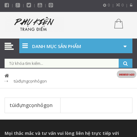
0
0
DANH MỤC SẢN PHẨM
0938551433
túiđựngcọnhỏgọn
túiđựngcọnhỏgọn
Mọi thắc mắc và tư vấn vui lòng liên hệ trực tiếp với