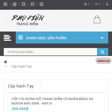
0
0
DANH MỤC SẢN PHẨM
0938551433
Cốp Xách Tay
Cốp Xách Tay
CỐP TÚI ĐỰNG ĐỒ TRANG ĐIỂM CÁ NHÂN BẰNG DA
BOXSW MÀU ĐEN - W0110
250.000₫