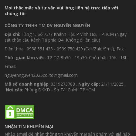
Mọi thắc mắc và tư vấn vui lòng liên hệ trực tiếp với
chúng tôi
CÔNG TY TNHH TM DV NGUYÊN NGUYÊN
Địa chỉ:
Tầng 1, Số 73/7 Khánh Hội, P Vĩnh Hội, TPHCM (Ngay
sát chân cầu Kênh Tẻ phía Q4, Không đi lên cầu)
Điện thoại: 0938.551.433 - 0939.750.420 (Call/Zalo/Sms), Fax:
Thời gian làm việc:
T2-T7: 9h30 - 19h30. Chủ nhật: 10h - 18h
Email:
nguyennguyen2025co.ltd@gmail.com
Mã số doanh nghiệp
: 0319273788 .
Ngày cấp:
21/11/2025 .
Nơi cấp
: Phòng ĐKKD - Sở Tài Chính TPHCM
NHẬN TIN KHUYẾN MẠI
Nhập email để nhận thông tin khuyến mại sản phẩm với giá hấp