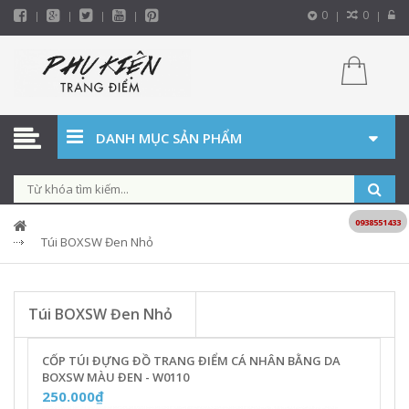
0
0
DANH MỤC SẢN PHẨM
0938551433
Túi BOXSW Đen Nhỏ
Túi BOXSW Đen Nhỏ
CỐP TÚI ĐỰNG ĐỒ TRANG ĐIỂM CÁ NHÂN BẰNG DA
BOXSW MÀU ĐEN - W0110
250.000₫