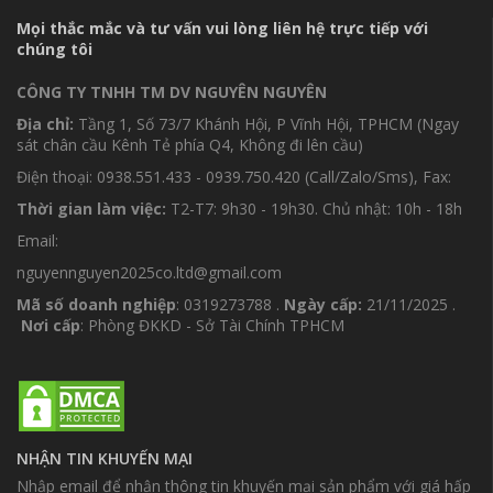
Mọi thắc mắc và tư vấn vui lòng liên hệ trực tiếp với
chúng tôi
CÔNG TY TNHH TM DV NGUYÊN NGUYÊN
Địa chỉ:
Tầng 1, Số 73/7 Khánh Hội, P Vĩnh Hội, TPHCM (Ngay
sát chân cầu Kênh Tẻ phía Q4, Không đi lên cầu)
Điện thoại: 0938.551.433 - 0939.750.420 (Call/Zalo/Sms), Fax:
Thời gian làm việc:
T2-T7: 9h30 - 19h30. Chủ nhật: 10h - 18h
Email:
nguyennguyen2025co.ltd@gmail.com
Mã số doanh nghiệp
: 0319273788 .
Ngày cấp:
21/11/2025 .
Nơi cấp
: Phòng ĐKKD - Sở Tài Chính TPHCM
NHẬN TIN KHUYẾN MẠI
Nhập email để nhận thông tin khuyến mại sản phẩm với giá hấp