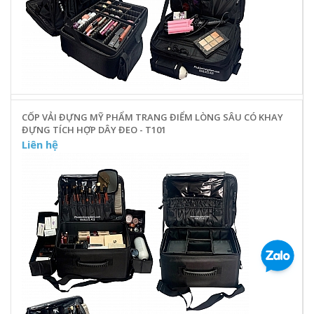
CỐP VẢI ĐỰNG MỸ PHẨM TRANG ĐIỂM LÒNG SÂU CÓ KHAY
ĐỰNG TÍCH HỢP DÂY ĐEO - T101
Liên hệ