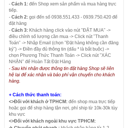
-
Cách 1:
đến Shop xem sản phẩm và mua hàng trực
tiếp.
-
Cách 2:
gọi đến số 0938.551.433 - 0939.750.420 để
đặt hàng
-
Cách 3:
Khách hàng click vào nút "ĐẶT MUA" ->
điều chỉnh số lượng cần mua -> Click nút "Thanh
Toán" -> Nhập Email (chọn "Đặt hàng không cần đăng
ký") -> Điền đầy đủ thông tin (dấu * là bắt buộc) ->
chọn Phương Thức Thanh Toán -> Click nút "XÁC
NHẬN" để Hoàn Tất Đặt Hàng
-
Sau khi nhận được thông tin đặt hàng Shop sẽ liên
hệ lại để xác nhận và báo phí vận chuyển cho khách
hàng.
+ Cách thức thanh toán:
<>Đối với khách ở TPHCM:
đến shop mua trực tiếp
hoặc gọi để ship hàng tận nơi, phí ship từ 10k-30k tùy
khu vực
<>Đối với khách ngoài khu vực TPHCM:
✈️ Chuyển phát nhanh :
khách nhận hàng từ 1-2