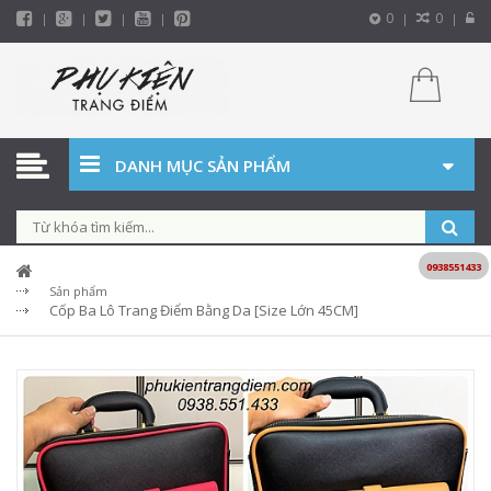
0
0
DANH MỤC SẢN PHẨM
0938551433
Sản phẩm
Cốp Ba Lô Trang Điểm Bằng Da [Size Lớn 45CM]