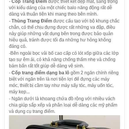
-
Cốp Trang Điểm
được thiết kết đẹp mắt, sang trọng
với kiểu dáng của một chiếc balo năng động rất dễ
dàng và thuận tiện khi mang theo bên mình.
-
Thùng Trang Điểm
được cấu tạo với bộ khung chắc
chắn, có thể chịu đựng được rất những va đập, điều
này giúp những vật dụng bên trong được bảo quản
hiệu quả, tránh được tối đa những hư hỏng không
đáng có.
-Bên ngoài bọc vải bố cao cấp có lót xốp giữa các lớp
tạo sự êm ái, có khả năng chống thấm nhẹ và chống
bám bẩn rất tốt giúp dễ dàng vệ sinh.
-
Cốp trang điểm dạng ba lô
gồm 2 ngăn chính riêng
biệt với ngăn trên là nơi tiện lợi để đựng các máy
móc, thiết bị cầm tay như máy sấy tóc, máy uốn tóc,
máy kẹp...
- Ngăn dưới là khoang chứa đồ rộng với nhiều vách
chia giúp sắp xếp và phân loại dễ dàng các mỹ phẩm
và dụng cụ trang điểm.