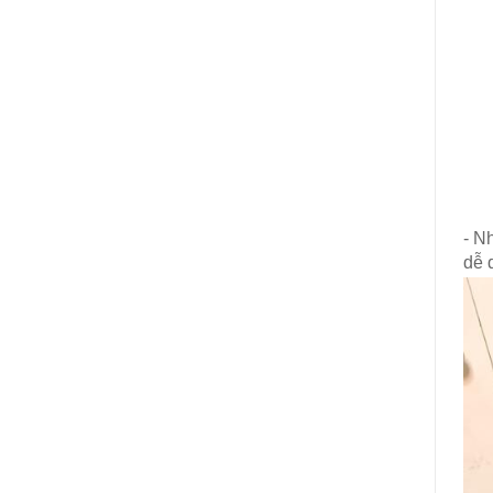
- N
dễ 