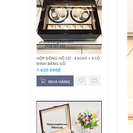
HỘP ĐỒNG HỒ CƠ - 4 XOAY + 6 CỐ
ĐỊNH BẰNG GỖ
1.620.000₫
MUA HÀNG