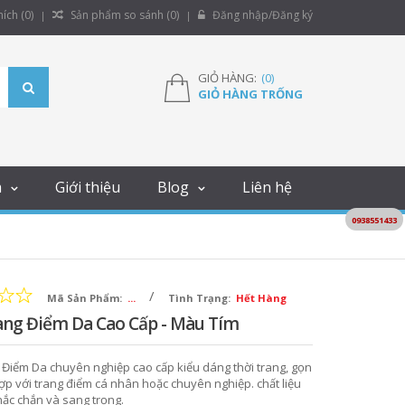
ích (
0
)
Sản phẩm so sánh (
0
)
Đăng nhập/Đăng ký
GIỎ HÀNG:
(
0
)
GIỎ HÀNG TRỐNG
m
Giới thiệu
Blog
Liên hệ
0938551433
/
Mã Sản Phẩm:
...
Tình Trạng:
Hết Hàng
ang Điểm Da Cao Cấp - Màu Tím
 Điểm Da chuyên nghiệp cao cấp kiểu dáng thời trang, gọn
p với trang điểm cá nhân hoặc chuyên nghiệp. chất liệu
hắc chắn và sang trọng.