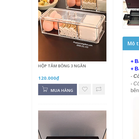
Mô t
+ B
HỘP TĂM BÔNG 3 NGĂN
+ B
-
Cố
120.000₫
-
Cố
MUA HÀNG
bên