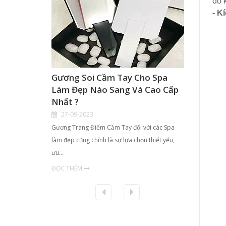
đổ 
- K
Gương Soi Cầm Tay Cho Spa
Hộp K
Làm Đẹp Nào Sang Và Cao Cấp
Điểm 
Nhất ?
TPHCM
27-09-2023
21-09
Gương Trang Điểm Cầm Tay đối với các Spa
- Với nhu
làm đẹp cũng chính là sự lựa chọn thiết yếu,
chị em ph
ưu…
ĐỌC TH
ĐỌC THÊM