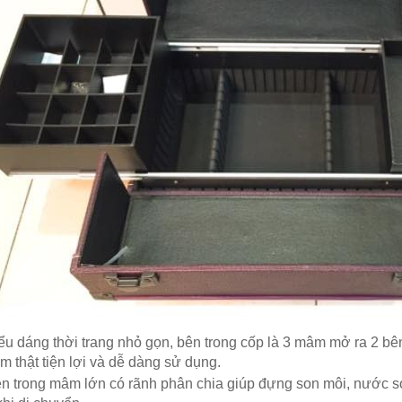
iểu dáng thời trang nhỏ gọn, bên trong cốp là 3 mâm mở ra 2 b
m thật tiện lợi và dễ dàng sử dụng.
ên trong mâm lớn có rãnh phân chia giúp đựng son môi, nước sơ