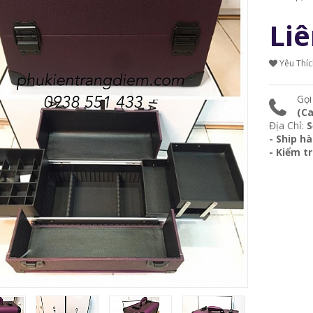
Liê
Yêu Thí
Gọi
(Ca
Địa Chỉ:
S
- Ship h
- Kiểm t