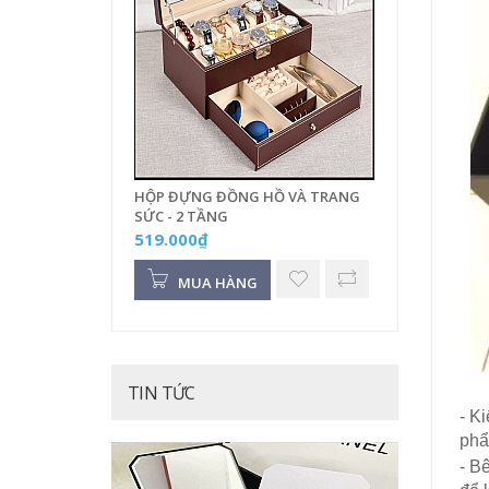
HỘP ĐỰNG ĐỒNG HỒ VÀ TRANG
SỨC - 2 TẦNG
519.000₫
MUA HÀNG
TIN TỨC
- K
phẩ
- B