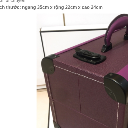
khi di chuyển.
ích thước: ngang 35cm x rộng 22cm x cao 24cm
hay Kệ Đựng Đồ Trang
Bán Hộp Đựng Đồng Hồ Đ
- Mỹ Phẩm Đẹp Sang
Hộp Đựng Trang Sức - Mắ
 - Trang 2
bằng Da, bằng Gỗ tại Tp
-2023
01-04-2026
 cầu làm đẹp ngày càng nhiều của các
Hãy bảo về những chiếc đồng hồ yêu
ụ nữ thì việc mỗi cá nhân…
bạn bằng Hộp Đựng Đồng Hồ Đeo T
cấp.…
ÊM
ĐỌC THÊM