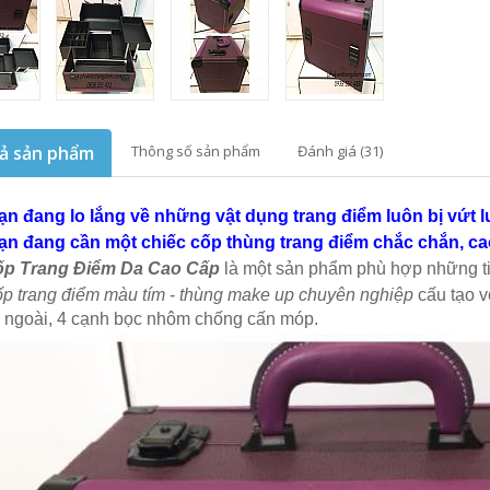
ả sản phẩm
Thông số sản phẩm
Đánh giá (31)
ạn đang lo lắng về những vật dụng trang điểm luôn bị vứt l
ạn đang cần một chiếc cốp thùng trang điểm chắc chắn, cao
p Trang Điểm Da Cao Cấp
là một sản phẩm phù hợp những ti
p trang điểm màu tím
-
thùng make up chuyên nghiệp
cấu tạo v
 ngoài, 4 cạnh bọc nhôm chống cấn móp.