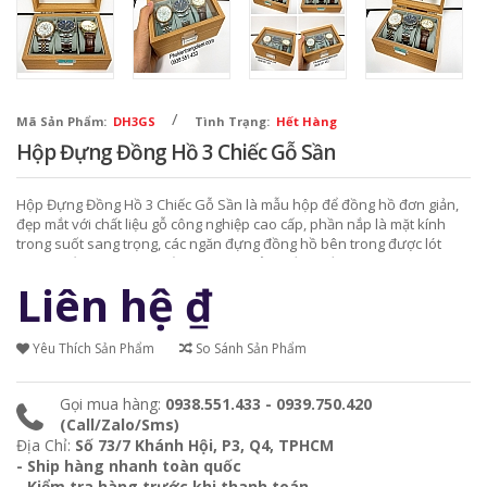
/
Mã Sản Phẩm:
DH3GS
Tình Trạng:
Hết Hàng
Hộp Đựng Đồng Hồ 3 Chiếc Gỗ Sần
Hộp Đựng Đồng Hồ 3 Chiếc Gỗ Sần là mẫu hộp để đồng hồ đơn giản,
đẹp mắt với chất liệu gỗ công nghiệp cao cấp, phần nắp là mặt kính
trong suốt sang trọng, các ngăn đựng đồng hồ bên trong được lót
nhung mềm mịn tránh trầy xước hư hỏng đồng hồ.
Liên hệ
₫
Yêu Thích Sản Phẩm
So Sánh Sản Phẩm
Gọi mua hàng:
0938.551.433 - 0939.750.420
(Call/Zalo/Sms)
Địa Chỉ:
Số 73/7 Khánh Hội, P3, Q4, TPHCM
- Ship hàng nhanh toàn quốc
- Kiểm tra hàng trước khi thanh toán