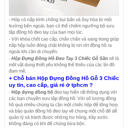
- Hộp có nắp kính chống bụi bẩn và ôxy hóa từ môi
trường bên ngoài, bạn có thể chiêm ngưỡng bộ sưu
tập đồng hồ đeo tay của bạn mọi lúc.
- Với khóa chốt cao cấp, chắn chắn và sang trọng giúp
nắp hộp luôn đóng chặt không bị rơi rớt đồng hồ ra
ngoài khi cần di chuyển.
-
Hộp Đựng Đồng Hồ Đeo Tay 3 Chiếc Gỗ Sần
sẽ là
một vật dụng thiết yếu không thể thiếu của các tín đồ
đam mê.
+ Chỗ bán Hộp Đựng Đồng Hồ Gỗ 3 Chiếc
uy tín, cao cấp, giá rẻ ở tphcm ?
-
Hộp đựng đồng hồ
đeo tay hiện rất thông dụng với
các bạn chuyên sưu tập đồng hồ. Với số lượng đồng
hồ quá nhiều chúng ta cần một chiếc hộp để tổng hợp
và bảo quản đồng hồ đeo tay về chung một chỗ để dễ
quản lý và tránh được những hư hỏng, trầy xước
không đáng có khi để chúng bừa bộn.