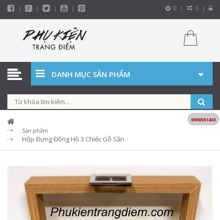
0
0
DANH MỤC SẢN PHẨM
0938551433
Sản phẩm
Hộp Đựng Đồng Hồ 3 Chiếc Gỗ Sần