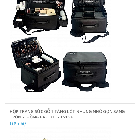
HỘP TRANG SỨC GỖ 1 TẦNG LÓT NHUNG NHỎ GỌN SANG
TRỌNG [HỒNG PASTEL] - TS1GH
Liên hệ