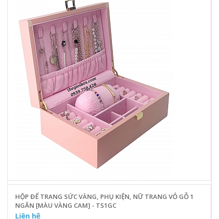
HỘP ĐỂ TRANG SỨC VÀNG, PHỤ KIỆN, NỮ TRANG VỎ GỖ 1
NGĂN [MÀU VÀNG CAM] - TS1GC
Liên hệ