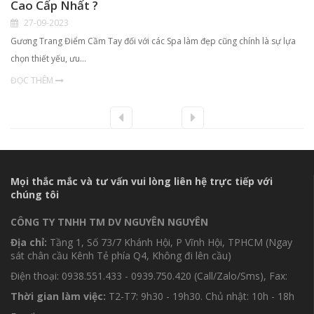
Cao Cấp Nhất ?
27-09-2023
Gương Trang Điểm Cầm Tay đối với các Spa làm đẹp cũng chính là sự lựa
chọn thiết yếu, ưu…
ĐỌC THÊM
Mọi thắc mắc và tư vấn vui lòng liên hệ trực tiếp với
chúng tôi
CÔNG TY TNHH TM DV NGUYÊN NGUYÊN
Địa chỉ:
Tầng 1, Số 73/7 Khánh Hội, P Vĩnh Hội, TPHCM (Ngay
sát chân cầu Kênh Tẻ phía Q4, Không đi lên cầu)
Điện thoại: 0938.551.433 - 0939.750.420 (Call/Zalo/Sms), Fax:
Thời gian làm việc:
T2-T7: 9h30 - 19h30. Chủ nhật: 10h - 18h