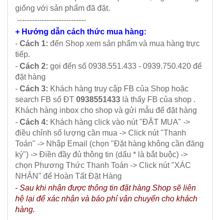
giống với sản phẩm đã đặt.
----------------------------
+ Hướng dẫn cách thức mua hàng:
-
Cách 1:
đến Shop xem sản phẩm và mua hàng trực
tiếp.
-
Cách 2:
gọi đến số 0938.551.433 - 0939.750.420 để
đặt hàng
-
Cách 3:
Khách hàng truy cập FB của Shop hoặc
search FB số ĐT
0938551433
là thấy FB của shop .
Khách hàng inbox cho shop và gửi mẫu để đặt hàng
-
Cách 4:
Khách hàng click vào nút "ĐẶT MUA" ->
điều chỉnh số lượng cần mua -> Click nút "Thanh
Toán" -> Nhập Email (chọn "Đặt hàng không cần đăng
ký") -> Điền đầy đủ thông tin (dấu * là bắt buộc) ->
chọn Phương Thức Thanh Toán -> Click nút "XÁC
NHẬN" để Hoàn Tất Đặt Hàng
-
Sau khi nhận được thông tin đặt hàng Shop sẽ liên
hệ lại để xác nhận và báo phí vận chuyển cho khách
hàng.