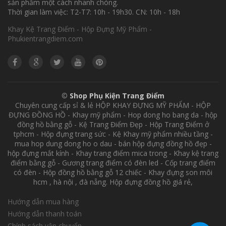
sản phẩm một cách nhanh chóng.
Thời gian làm việc: T2-T7: 10h - 19h30. CN: 10h - 18h
Khay Kệ Trang Điểm - Hộp Đựng Mỹ Phẩm -
Phukientrangdiem.com
©
Shop Phụ Kiện Trang Điểm
Chuyên cung cấp sỉ & lẻ HỘP KHAY ĐỰNG MỸ PHẨM - HỘP
ĐỰNG ĐỒNG HỒ - Khay mỹ phẩm - Hop dong ho bang da - hộp
đồng hồ bằng gỗ - Kệ Trang Điểm Đẹp - Hộp Trang Điểm ở
tphcm - Hộp đựng trang sức - Kệ Khay mỹ phẩm nhiều tầng -
mua hop dung dong ho o dau - bán hộp đựng đồng hồ đẹp -
hộp đựng mắt kính - Khay trang điểm mica trong - Khay kệ trang
điểm bằng gỗ - Gương trang điểm có đèn led - Cốp trang điểm
có đèn - Hộp đồng hồ bằng gỗ 12 chiếc - Khay đựng son môi
hcm , hà nội , đà nẵng. Hộp đựng đồng hồ giá rẻ,
Hướng dẫn mua hàng
Hướng dẫn thanh toán
Chính sách vận chuyển