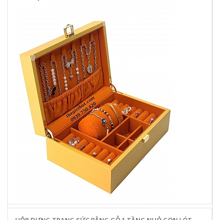
HỘP ĐỰNG TRANG SỨC BẰNG GỖ 1 TẦNG NHỎ GỌN LÓT