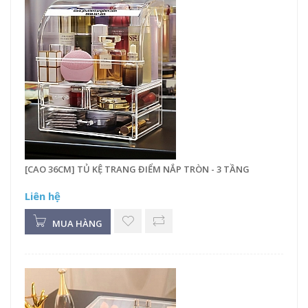
[CAO 36CM] TỦ KỆ TRANG ĐIỂM NẮP TRÒN - 3 TẦNG
Liên hệ
MUA HÀNG