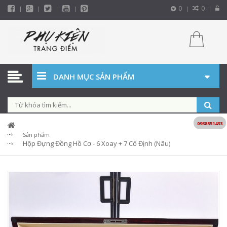
0
0
DANH MỤC SẢN PHẨM
0938551433
Sản phẩm
Hộp Đựng Đồng Hồ Cơ - 6 Xoay + 7 Cố Định (Nâu)