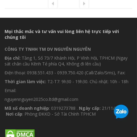
Mọi thắc mắc và tư vấn vui lòng liên hệ trực tiếp với
chúng tôi
CÔNG TY TNHH TM DV NGUYÊN NGUYÊN
Địa chỉ:
Tầng 1, Số 73/7 Khánh Hội, P Vĩnh Hội, TPHCM (Ngay
sát chân cầu Kênh Tẻ phía Q4, Không đi lên cầu)
Điện thoại: 0938.551.433 - 0939.750.420 (Call/Zalo/Sms), Fax:
Thời gian làm việc:
T2-T7: 9h30 - 19h30. Chủ nhật: 10h - 18h
Email:
nguyennguyen2025co.ltd@gmail.com
Mã số doanh nghiệp
: 0319273788 .
Ngày cấp:
21/11/2025 .
Nơi cấp
: Phòng ĐKKD - Sở Tài Chính TPHCM