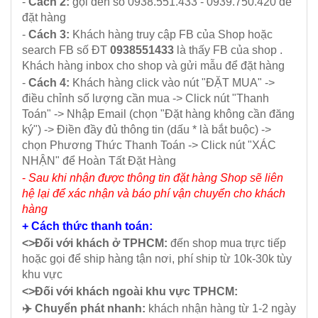
-
Cách 2:
gọi đến số 0938.551.433 - 0939.750.420 để
đặt hàng
-
Cách 3:
Khách hàng truy cập FB của Shop hoặc
search FB số ĐT
0938551433
là thấy FB của shop .
Khách hàng inbox cho shop và gửi mẫu để đặt hàng
-
Cách 4:
Khách hàng click vào nút "ĐẶT MUA" ->
điều chỉnh số lượng cần mua -> Click nút "Thanh
Toán" -> Nhập Email (chọn "Đặt hàng không cần đăng
ký") -> Điền đầy đủ thông tin (dấu * là bắt buộc) ->
chọn Phương Thức Thanh Toán -> Click nút "XÁC
NHẬN" để Hoàn Tất Đặt Hàng
-
Sau khi nhận được thông tin đặt hàng Shop sẽ liên
hệ lại để xác nhận và báo phí vận chuyển cho khách
hàng
+ Cách thức thanh toán:
<>Đối với khách ở TPHCM:
đến shop mua trực tiếp
hoặc gọi để ship hàng tận nơi, phí ship từ 10k-30k tùy
khu vực
<>Đối với khách ngoài khu vực TPHCM:
✈️ Chuyển phát nhanh:
khách nhận hàng từ 1-2 ngày