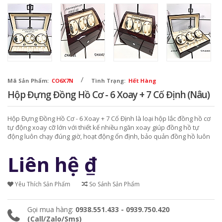
/
Mã Sản Phẩm:
CO6X7N
Tình Trạng:
Hết Hàng
Hộp Đựng Đồng Hồ Cơ - 6 Xoay + 7 Cố Định (Nâu)
Hộp Đựng Đồng Hồ Cơ - 6 Xoay + 7 Cố Định là loại hộp lắc đồng hồ cơ
tự động xoay cỡ lớn với thiết kế nhiều ngăn xoay giúp đồng hồ tự
động luôn chạy đúng giờ, hoạt động ổn định, bảo quản đồng hồ luôn
mới đẹp.
Liên hệ
₫
Yêu Thích Sản Phẩm
So Sánh Sản Phẩm
Gọi mua hàng:
0938.551.433 - 0939.750.420
(Call/Zalo/Sms)