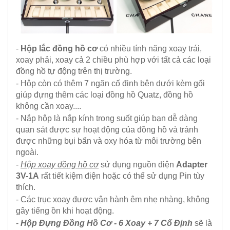
-
Hộp lắc đồng hồ cơ
có nhiều tính năng xoay trái,
xoay phải, xoay cả 2 chiều phù hợp với tất cả các loại
đồng hồ tự động trên thị trường.
- Hộp còn có thêm 7 ngăn cố định bên dưới kèm gối
giúp đựng thêm các loại đồng hồ Quatz, đồng hồ
không cần xoay....
- Nắp hộp là nắp kính trong suốt giúp bạn dễ dàng
quan sát được sự hoạt động của đồng hồ và tránh
được những bụi bẩn và oxy hóa từ môi trường bên
ngoài.
-
Hộp xoay đồng hồ cơ
sử dụng nguồn điện
Adapter
3V-1A
rất tiết kiệm điện hoặc có thể sử dụng Pin tùy
thích.
- Các trục xoay được vận hành êm nhẹ nhàng, không
gây tiếng ồn khi hoạt động.
-
Hộp Đựng Đồng Hồ Cơ - 6 Xoay + 7 Cố Định
sẽ là