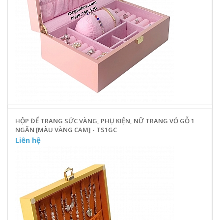
HỘP ĐỂ TRANG SỨC VÀNG, PHỤ KIỆN, NỮ TRANG VỎ GỖ 1
NGĂN [MÀU VÀNG CAM] - TS1GC
Liên hệ