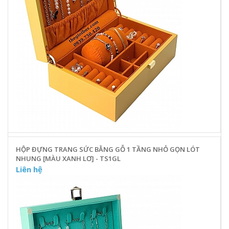
HỘP ĐỰNG TRANG SỨC BẰNG GỖ 1 TẦNG NHỎ GỌN LÓT
NHUNG [MÀU XANH LƠ] - TS1GL
Liên hệ