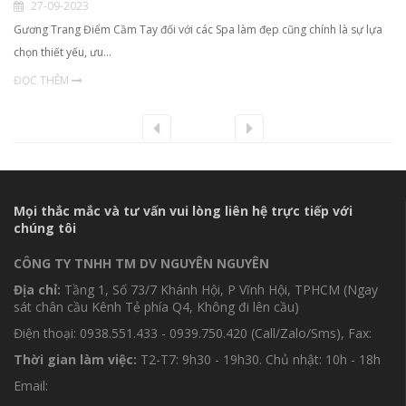
27-09-2023
Gương Trang Điểm Cầm Tay đối với các Spa làm đẹp cũng chính là sự lựa
chọn thiết yếu, ưu…
ĐỌC THÊM
Mọi thắc mắc và tư vấn vui lòng liên hệ trực tiếp với
chúng tôi
CÔNG TY TNHH TM DV NGUYÊN NGUYÊN
Địa chỉ:
Tầng 1, Số 73/7 Khánh Hội, P Vĩnh Hội, TPHCM (Ngay
sát chân cầu Kênh Tẻ phía Q4, Không đi lên cầu)
Điện thoại: 0938.551.433 - 0939.750.420 (Call/Zalo/Sms), Fax:
Thời gian làm việc:
T2-T7: 9h30 - 19h30. Chủ nhật: 10h - 18h
Email: