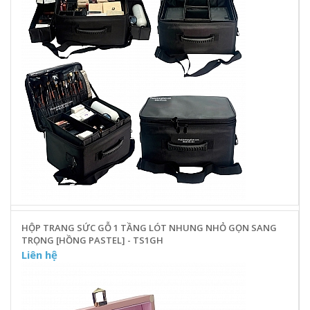
HỘP TRANG SỨC GỖ 1 TẦNG LÓT NHUNG NHỎ GỌN SANG
TRỌNG [HỒNG PASTEL] - TS1GH
Liên hệ