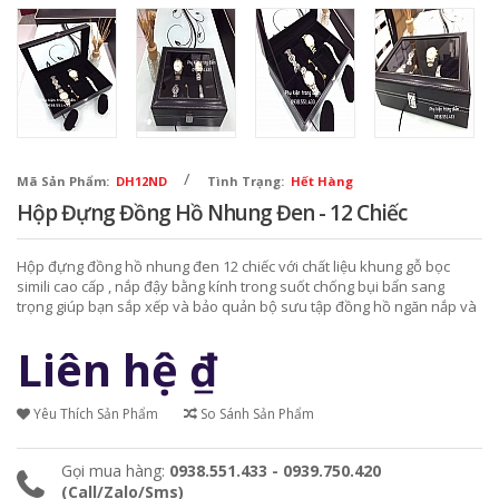
/
Mã Sản Phẩm:
DH12ND
Tình Trạng:
Hết Hàng
Hộp Đựng Đồng Hồ Nhung Đen - 12 Chiếc
Hộp đựng đồng hồ nhung đen 12 chiếc với chất liệu khung gỗ bọc
simili cao cấp , nắp đậy bằng kính trong suốt chống bụi bẩn sang
trọng giúp bạn sắp xếp và bảo quản bộ sưu tập đồng hồ ngăn nắp và
gọn gàng hơn.
Liên hệ
₫
Yêu Thích Sản Phẩm
So Sánh Sản Phẩm
Gọi mua hàng:
0938.551.433 - 0939.750.420
(Call/Zalo/Sms)