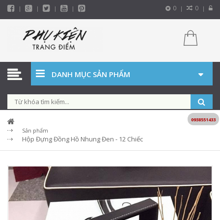
0
0
DANH MỤC SẢN PHẨM
0938551433
Sản phẩm
Hộp Đựng Đồng Hồ Nhung Đen - 12 Chiếc