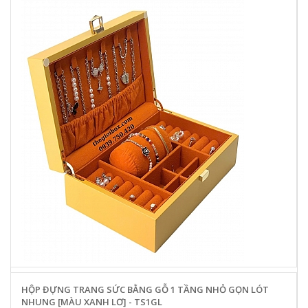
HỘP ĐỰNG TRANG SỨC BẰNG GỖ 1 TẦNG NHỎ GỌN LÓT
NHUNG [MÀU XANH LƠ] - TS1GL