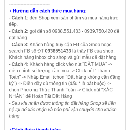
----------------------------
+ Hướng dẫn cách thức mua hàng:
-
Cách 1:
đến Shop xem sản phẩm và mua hàng trực
tiếp.
-
Cách 2:
gọi đến số 0938.551.433 - 0939.750.420 để
đặt hàng
-
Cách 3:
Khách hàng truy cập FB của Shop hoặc
search FB số ĐT
0938551433
là thấy FB của shop .
Khách hàng inbox cho shop và gửi mẫu để đặt hàng
-
Cách 4:
Khách hàng click vào nút "ĐẶT MUA" ->
điều chỉnh số lượng cần mua -> Click nút "Thanh
Toán" -> Nhập Email (chọn "Đặt hàng không cần đăng
ký") -> Điền đầy đủ thông tin (dấu * là bắt buộc) ->
chọn Phương Thức Thanh Toán -> Click nút "XÁC
NHẬN" để Hoàn Tất Đặt Hàng
-
Sau khi nhận được thông tin đặt hàng Shop sẽ liên
hệ lại để xác nhận và báo phí vận chuyển cho khách
hàng
+Cách thức thanh toán: