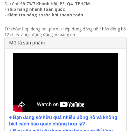
Địa Chỉ:
Số 73/7 Khánh Hội, P3, Q4, TPHCM
- Ship hàng nhanh toàn quốc
- Kiểm tra hàng trước khi thanh toán
Từ khóa:
hop dong ho tphcm
/
hộp đựng đồng hồ
/
hộp đồng hồ
12 chiếc
/
hộp đựng đồng hồ bằng da
Mô tả sản phẩm
+ Bạn đang sở hữu quá nhiều đồng hồ và không
biết cách bảo quản chúng hợp lý?
+ Bạn cần một vật dụng giúp bảo quản để tăng