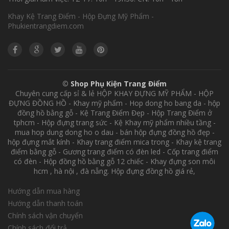
Khay Kệ Trang Điểm - Hộp Đựng Mỹ Phẩm -
Phukientrangdiem.com
©
Shop Phụ Kiện Trang Điểm
Chuyên cung cấp sỉ & lẻ HỘP KHAY ĐỰNG MỸ PHẨM - HỘP
ĐỰNG ĐỒNG HỒ - Khay mỹ phẩm - Hop dong ho bang da - hộp
đồng hồ bằng gỗ - Kệ Trang Điểm Đẹp - Hộp Trang Điểm ở
tphcm - Hộp đựng trang sức - Kệ Khay mỹ phẩm nhiều tầng -
mua hop dung dong ho o dau - bán hộp đựng đồng hồ đẹp -
hộp đựng mắt kính - Khay trang điểm mica trong - Khay kệ trang
điểm bằng gỗ - Gương trang điểm có đèn led - Cốp trang điểm
có đèn - Hộp đồng hồ bằng gỗ 12 chiếc - Khay đựng son môi
hcm , hà nội , đà nẵng. Hộp đựng đồng hồ giá rẻ,
Hướng dẫn mua hàng
Hướng dẫn thanh toán
Chính sách vận chuyển
Chính sách đổi trả