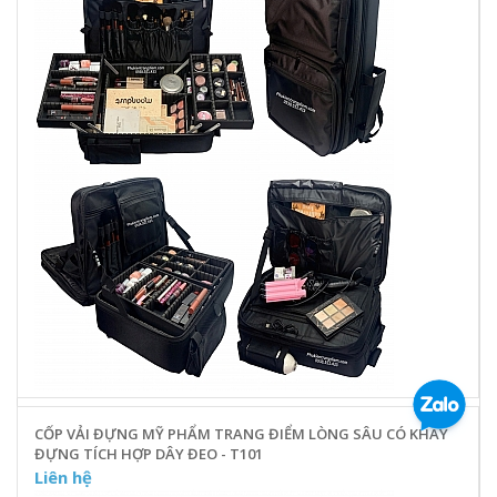
CỐP VẢI ĐỰNG MỸ PHẨM TRANG ĐIỂM LÒNG SÂU CÓ KHAY
ĐỰNG TÍCH HỢP DÂY ĐEO - T101
Liên hệ