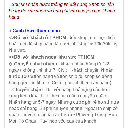
-
Sau khi nhận được thông tin đặt hàng Shop sẽ liên
hệ lại để xác nhận và báo phí vận chuyển cho khách
hàng
+ Cách thức thanh toán:
<>Đối với khách ở TPHCM:
đến shop mua trực tiếp
hoặc gọi để ship hàng tận nơi, phí ship từ 10k-30k tùy
khu vực.
<>Đối với khách ngoài khu vực TPHCM:
✈️ Chuyển phát nhanh :
khách nhận hàng từ 1-2
ngày ( không tính thứ 7, CN ) . Khách chuyển khoản
trước 100% tiền hàng và tiền ship rồi shop sẽ đóng
hàng gửi cho khách (Cước phí tính theo cân nặng)
...Chuyển chậm :
đối với hàng hoá nặng cân hoặc
cồng kềnh khách có thể chọn cách chuyển chậm.
Nhận hàng từ 5-7 ngày. Nhưng cước phí rẻ hơn 1 nửa
hoặc chỉ bằng 1/3 phí chuyển nhanh. Ngoài ra ship có
nhận chuyển hàng ra các bến xe Phương Trang, Hoa
Mai, Tô Châu...Tuỳ theo yêu cầu của khách.