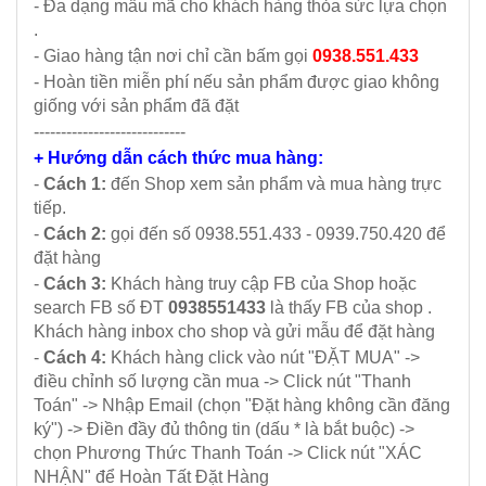
- Đa dạng mẫu mã cho khách hàng thỏa sức lựa chọn
.
- Giao hàng tận nơi chỉ cần bấm gọi
0938.551.433
- Hoàn tiền miễn phí nếu sản phẩm được giao không
giống với sản phẩm đã đặt
----------------------------
+ Hướng dẫn cách thức mua hàng:
-
Cách 1:
đến Shop xem sản phẩm và mua hàng trực
tiếp.
-
Cách 2:
gọi đến số 0938.551.433 - 0939.750.420 để
đặt hàng
-
Cách 3:
Khách hàng truy cập FB của Shop hoặc
search FB số ĐT
0938551433
là thấy FB của shop .
Khách hàng inbox cho shop và gửi mẫu để đặt hàng
-
Cách 4:
Khách hàng click vào nút "ĐẶT MUA" ->
điều chỉnh số lượng cần mua -> Click nút "Thanh
Toán" -> Nhập Email (chọn "Đặt hàng không cần đăng
ký") -> Điền đầy đủ thông tin (dấu * là bắt buộc) ->
chọn Phương Thức Thanh Toán -> Click nút "XÁC
NHẬN" để Hoàn Tất Đặt Hàng