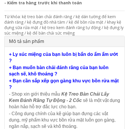
- Kiểm tra hàng trước khi thanh toán
Từ khóa:
kệ treo bàn chải đánh răng
/
kệ dán tường để kem
đánh răng
/
kệ đựng đồ nhà tăm
/
kệ để bồn rửa mặt
/
khay kệ
đựng sữa rửa mặt
/
kệ treo kem đánh răng tự động
/
kệ đựng ly
súc miệng
/
kệ để bàn chải sức miệng
Mô tả sản phẩm
+ Ly súc miệng của bạn luôn bị bẩn do ẩm ẩm ướt
?
+ Bạn muốn bàn chải đánh răng của bạn luôn
sạch sẽ, khô thoáng ?
+ Bạn cần sắp xếp gọn gàng khu vực bồn rửa mặt
?
- Shop xin giới thiệu mẫu
Kệ Treo Bàn Chải Lấy
Kem Đánh Răng Tự Động - 2 Cốc
sẽ là một vật dụng
hoàn hảo hỗ trợ đắc lực cho bạn.
- Công dụng chính của kệ giúp bạn đựng các vật
dụng, mỹ phẩm khu vực bồn rửa mặt luôn gọn gàng,
ngăn nắp, sạch sẽ và khô thoáng.