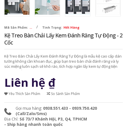
/
Mã Sản Phẩm:
...
Tình Trạng:
Hết Hàng
Kệ Treo Bàn Chải Lấy Kem Đánh Răng Tự Động - 2
Cốc
Kệ Treo Bàn Chải Lấy Kem Đánh Răng Tự Động là mẫu kệ cao cấp dán
tường không cần khoan đục, giúp bạn treo bàn chải đánh răng và ly
súc miệng luôn sạch sẽ khô ráo, tích hợp ngăn lấy kem tự động tiện
lợi, đẹp mắt.
Liên hệ
₫
Yêu Thích Sản Phẩm
So Sánh Sản Phẩm
Gọi mua hàng:
0938.551.433 - 0939.750.420
(Call/Zalo/Sms)
Địa Chỉ:
Số 73/7 Khánh Hội, P3, Q4, TPHCM
- Ship hàng nhanh toàn quốc