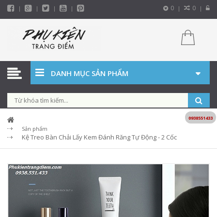
0
0
DANH MỤC SẢN PHẨM
0938551433
Sản phẩm
Kệ Treo Bàn Chải Lấy Kem Đánh Răng Tự Động - 2 Cốc