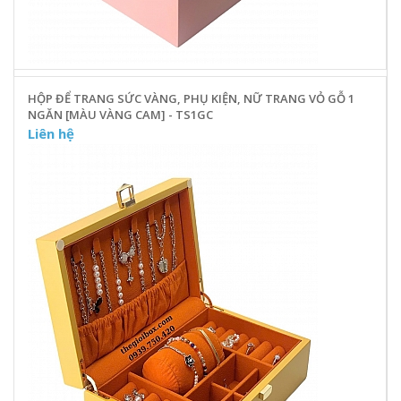
HỘP ĐỂ TRANG SỨC VÀNG, PHỤ KIỆN, NỮ TRANG VỎ GỖ 1
NGĂN [MÀU VÀNG CAM] - TS1GC
Liên hệ