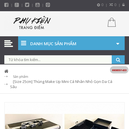
0
0
DANH MỤC SẢN PHẨM
0938551433
Sản phẩm
[Size 25cm] Thùng Make Up Mini Cá Nhân Nhỏ Gọn Da Cá
Sấu