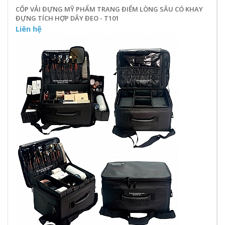
CỐP VẢI ĐỰNG MỸ PHẨM TRANG ĐIỂM LÒNG SÂU CÓ KHAY
ĐỰNG TÍCH HỢP DÂY ĐEO - T101
Liên hệ