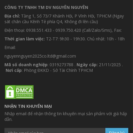
CÔNG TY TNHH TM DV NGUYÊN NGUYÊN
Địa chỉ:
Tầng 1, Số 73/7 Khánh Hội, P Vĩnh Hội, TPHCM (Ngay
sát chân cầu Kênh Tẻ phía Q4, Không đi lên cầu)
Điện thoại: 0938.551.433 - 0939.750.420 (Call/Zalo/Sms), Fax:
Thời gian làm việc:
T2-T7: 9h30 - 19h30. Chủ nhật: 10h - 18h
Email:
nguyennguyen2025co.ltd@gmail.com
Mã số doanh nghiệp
: 0319273788 .
Ngày cấp:
21/11/2025 .
Nơi cấp
: Phòng ĐKKD - Sở Tài Chính TPHCM
NHẬN TIN KHUYẾN MẠI
Nhập email để nhận thông tin khuyến mại sản phẩm với giá hấp
dẫn.
Đăng ký