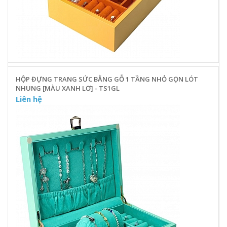
HỘP ĐỰNG TRANG SỨC BẰNG GỖ 1 TẦNG NHỎ GỌN LÓT
NHUNG [MÀU XANH LƠ] - TS1GL
Liên hệ