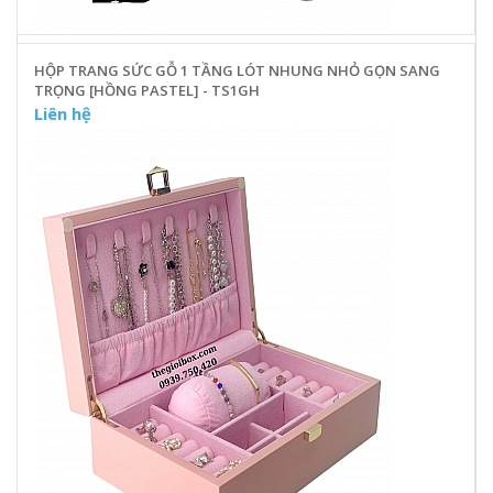
HỘP TRANG SỨC GỖ 1 TẦNG LÓT NHUNG NHỎ GỌN SANG
TRỌNG [HỒNG PASTEL] - TS1GH
Liên hệ