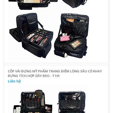
CỐP VẢI ĐỰNG MỸ PHẨM TRANG ĐIỂM LÒNG SÂU CÓ KHAY
ĐỰNG TÍCH HỢP DÂY ĐEO - T101
Liên hệ