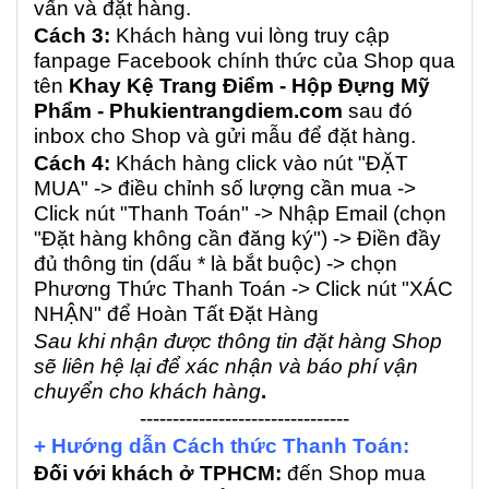
vấn và đặt hàng.
Cách 3:
Khách hàng vui lòng truy cập
fanpage Facebook chính thức của Shop qua
tên
Khay Kệ Trang Điểm - Hộp Đựng Mỹ
Phẩm - Phukientrangdiem.com
sau đó
inbox cho Shop và gửi mẫu để đặt hàng.
Cách 4:
Khách hàng click vào nút "ĐẶT
MUA" -> điều chỉnh số lượng cần mua ->
Click nút "Thanh Toán" -> Nhập Email (chọn
"Đặt hàng không cần đăng ký") -> Điền đầy
đủ thông tin (dấu * là bắt buộc) -> chọn
Phương Thức Thanh Toán -> Click nút "XÁC
NHẬN" để Hoàn Tất Đặt Hàng
Sau khi nhận được thông tin đặt hàng Shop
sẽ liên hệ lại để xác nhận và báo phí vận
chuyển cho khách hàng
.
--------------------------------
+ Hướng dẫn Cách thức Thanh Toán:
Đối với khách ở TPHCM:
đến Shop mua