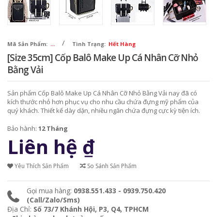
/
Mã Sản Phẩm:
...
Tình Trạng:
Hết Hàng
[Size 35cm] Cốp Balô Make Up Cá Nhân Cỡ Nhỏ
Bằng Vải
Sản phẩm Cốp Balô Make Up Cá Nhân Cỡ Nhỏ Bằng Vải nay đã có
kích thước nhỏ hơn phục vụ cho nhu cầu chứa đựng mỹ phẩm của
quý khách. Thiết kế dày dặn, nhiều ngăn chứa đựng cực kỳ tiện ích.
Bảo hành:
12 Tháng
Liên hệ
₫
Yêu Thích Sản Phẩm
So Sánh Sản Phẩm
Gọi mua hàng:
0938.551.433 - 0939.750.420
(Call/Zalo/Sms)
Địa Chỉ:
Số 73/7 Khánh Hội, P3, Q4, TPHCM