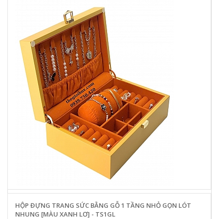
HỘP ĐỰNG TRANG SỨC BẰNG GỖ 1 TẦNG NHỎ GỌN LÓT
NHUNG [MÀU XANH LƠ] - TS1GL