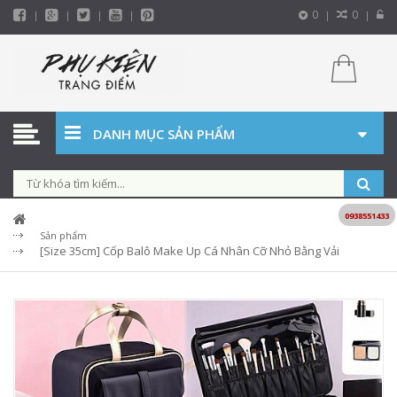
0
0
DANH MỤC SẢN PHẨM
0938551433
Sản phẩm
[Size 35cm] Cốp Balô Make Up Cá Nhân Cỡ Nhỏ Bằng Vải