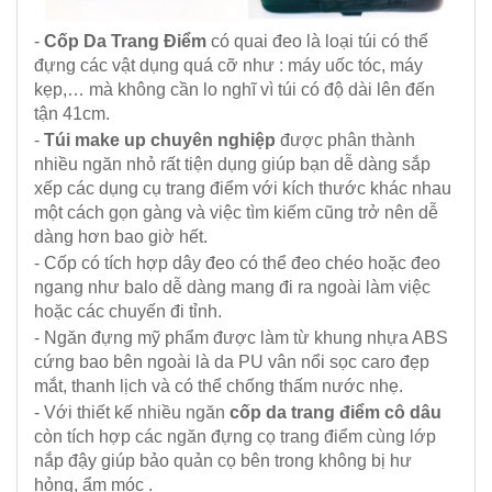
-
Cốp Da Trang Điểm
có quai đeo là loại túi có thể
đựng các vật dụng quá cỡ như : máy uốc tóc, máy
kẹp,… mà không cần lo nghĩ vì túi có độ dài lên đến
tận 41cm.
-
Túi make up chuyên nghiệp
được phân thành
nhiều ngăn nhỏ rất tiện dụng giúp bạn dễ dàng sắp
xếp các dụng cụ trang điểm với kích thước khác nhau
một cách gọn gàng và việc tìm kiếm cũng trở nên dễ
dàng hơn bao giờ hết.
- Cốp có tích hợp dây đeo có thể đeo chéo hoặc đeo
ngang như balo dễ dàng mang đi ra ngoài làm việc
hoặc các chuyến đi tỉnh.
- Ngăn đựng mỹ phẩm được làm từ khung nhựa ABS
cứng bao bên ngoài là da PU vân nổi sọc caro đẹp
mắt, thanh lịch và có thể chống thấm nước nhẹ.
- Với thiết kế nhiều ngăn
cốp da trang điểm cô dâu
còn tích hợp các ngăn đựng cọ trang điểm cùng lớp
nắp đậy giúp bảo quản cọ bên trong không bị hư
hỏng, ẩm móc .