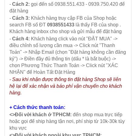
-
Cách 2:
gọi đến số 0938.551.433 - 0939.750.420 để
đặt hàng
-
Cách 3:
Khách hàng truy cập FB của Shop hoặc
search FB số ĐT
0938551433
là thấy FB của shop .
Khách hàng inbox cho shop và gửi mẫu để đặt hàng
-
Cách 4:
Khách hàng click vào nút "ĐẶT MUA" ->
điều chỉnh số lượng cần mua -> Click nút "Thanh
Toán" -> Nhập Email (chọn "Đặt hàng không cần đăng
ký") -> Điền đầy đủ thông tin (dấu * là bắt buộc) ->
chọn Phương Thức Thanh Toán -> Click nút "XÁC
NHẬN" để Hoàn Tất Đặt Hàng
-
Sau khi nhận được thông tin đặt hàng Shop sẽ liên
hệ lại để xác nhận và báo phí vận chuyển cho khách
hàng.
+ Cách thức thanh toán:
<>Đối với khách ở TPHCM:
đến shop mua trực tiếp
hoặc gọi để ship hàng tận nơi, phí ship từ 10k-30k tùy
khu vực
<>Đối với khách ngoài khu vực TPHCM: