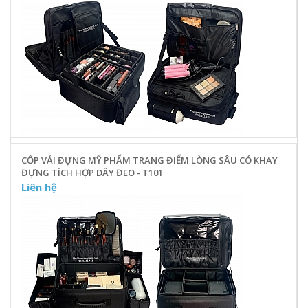
CỐP VẢI ĐỰNG MỸ PHẨM TRANG ĐIỂM LÒNG SÂU CÓ KHAY
ĐỰNG TÍCH HỢP DÂY ĐEO - T101
Liên hệ