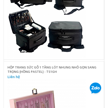
HỘP TRANG SỨC GỖ 1 TẦNG LÓT NHUNG NHỎ GỌN SANG
TRỌNG [HỒNG PASTEL] - TS1GH
Liên hệ