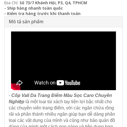
Địa Chỉ:
Số 73/7 Khánh Hội, P3, Q4, TPHCM
- Ship hàng nhanh toàn quốc
- Kiểm tra hàng trước khi thanh toán
Mô tả sản phẩm
-
Cốp Vali Da Trang Điểm Màu Sọc Caro Chuyên
Nghiệp
là một loại túi xách tay tiện lợi bậc nhất cho
các chuyên viên trang điểm, với các ngăn chứa rộng
rãi và phân thành nhiều ngăn giúp bạn dễ dàng phân
loại các vật dụng của mình và cũng như bảo quản đồ
dùng của mình một cách gọn gàng và tiện dụng hơn.