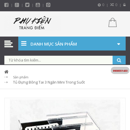
0
0
DANH MỤC SẢN PHẨM
0938551433
Sản phẩm
Tủ Đựng Bông Tai 3 Ngăn Mini Trong Suốt