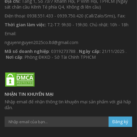
Địa chỉ:
Tầng 1, Số 73/7 Khánh Hội, P Vĩnh Hội, TPHCM (Ngay
sát chân cầu Kênh Tẻ phía Q4, Không đi lên cầu)
Điện thoại: 0938.551.433 - 0939.750.420 (Call/Zalo/Sms), Fax:
Thời gian làm việc:
T2-T7: 9h30 - 19h30. Chủ nhật: 10h - 18h
Email:
nguyennguyen2025co.ltd@gmail.com
Mã số doanh nghiệp
: 0319273788 .
Ngày cấp:
21/11/2025 .
Nơi cấp
: Phòng ĐKKD - Sở Tài Chính TPHCM
NHẬN TIN KHUYẾN MẠI
Nhập email để nhận thông tin khuyến mại sản phẩm với giá hấp
dẫn.
Đăng ký