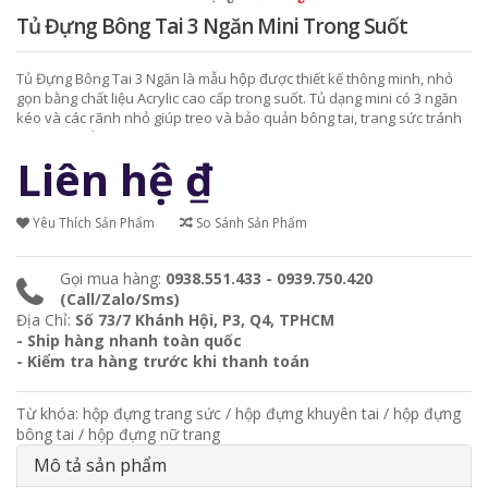
Tủ Đựng Bông Tai 3 Ngăn Mini Trong Suốt
Tủ Đựng Bông Tai 3 Ngăn là mẫu hộp được thiết kế thông minh, nhỏ
gọn bằng chất liệu Acrylic cao cấp trong suốt. Tủ dạng mini có 3 ngăn
kéo và các rãnh nhỏ giúp treo và bảo quản bông tai, trang sức tránh
được bụi bẩn.
Liên hệ
₫
Yêu Thích Sản Phẩm
So Sánh Sản Phẩm
Gọi mua hàng:
0938.551.433 - 0939.750.420
(Call/Zalo/Sms)
Địa Chỉ:
Số 73/7 Khánh Hội, P3, Q4, TPHCM
- Ship hàng nhanh toàn quốc
- Kiểm tra hàng trước khi thanh toán
Từ khóa:
hộp đựng trang sức
/
hộp đựng khuyên tai
/
hộp đựng
bông tai
/
hộp đựng nữ trang
Mô tả sản phẩm