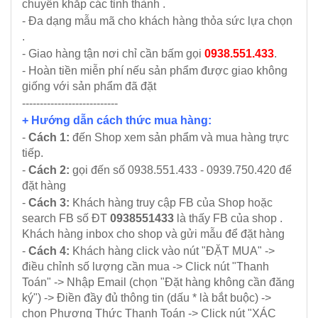
chuyển khắp các tỉnh thành .
- Đa dạng mẫu mã cho khách hàng thỏa sức lựa chọn
.
- Giao hàng tận nơi chỉ cần bấm gọi
0938.551.433
.
- Hoàn tiền miễn phí nếu sản phẩm được giao không
giống với sản phẩm đã đặt
---------------------------
+ Hướng dẫn cách thức mua hàng:
-
Cách 1:
đến Shop xem sản phẩm và mua hàng trực
tiếp.
-
Cách 2:
gọi đến số 0938.551.433 - 0939.750.420 để
đặt hàng
-
Cách 3:
Khách hàng truy cập FB của Shop hoặc
search FB số ĐT
0938551433
là thấy FB của shop .
Khách hàng inbox cho shop và gửi mẫu để đặt hàng
-
Cách 4:
Khách hàng click vào nút "ĐẶT MUA" ->
điều chỉnh số lượng cần mua -> Click nút "Thanh
Toán" -> Nhập Email (chọn "Đặt hàng không cần đăng
ký") -> Điền đầy đủ thông tin (dấu * là bắt buộc) ->
chọn Phương Thức Thanh Toán -> Click nút "XÁC