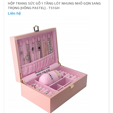
HỘP TRANG SỨC GỖ 1 TẦNG LÓT NHUNG NHỎ GỌN SANG
TRỌNG [HỒNG PASTEL] - TS1GH
Liên hệ