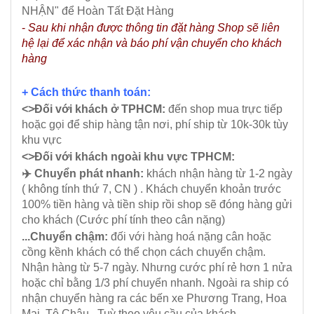
NHẬN" để Hoàn Tất Đặt Hàng
-
Sau khi nhận được thông tin đặt hàng Shop sẽ liên
hệ lại để xác nhận và báo phí vận chuyển cho khách
hàng
+ Cách thức thanh toán:
<>Đối với khách ở TPHCM:
đến shop mua trực tiếp
hoặc gọi để ship hàng tận nơi, phí ship từ 10k-30k tùy
khu vực
<>Đối với khách ngoài khu vực TPHCM:
✈️ Chuyển phát nhanh:
khách nhận hàng từ 1-2 ngày
( không tính thứ 7, CN ) . Khách chuyển khoản trước
100% tiền hàng và tiền ship rồi shop sẽ đóng hàng gửi
cho khách (Cước phí tính theo cân nặng)
...Chuyển chậm:
đối với hàng hoá nặng cân hoặc
cồng kềnh khách có thể chọn cách chuyển chậm.
Nhận hàng từ 5-7 ngày. Nhưng cước phí rẻ hơn 1 nửa
hoặc chỉ bằng 1/3 phí chuyển nhanh. Ngoài ra ship có
nhận chuyển hàng ra các bến xe Phương Trang, Hoa
Mai, Tô Châu...Tuỳ theo yêu cầu của khách.