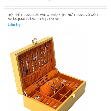
HỘP ĐỂ TRANG SỨC VÀNG, PHỤ KIỆN, NỮ TRANG VỎ GỖ 1
NGĂN [MÀU VÀNG CAM] - TS1GC
Liên hệ