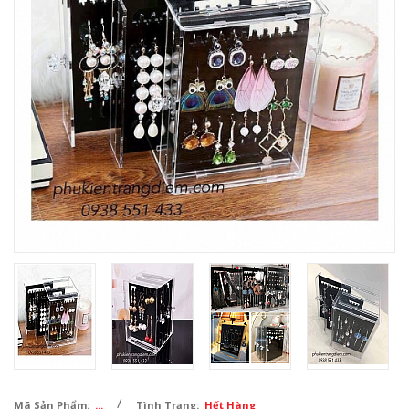
/
Mã Sản Phẩm:
...
Tình Trạng:
Hết Hàng