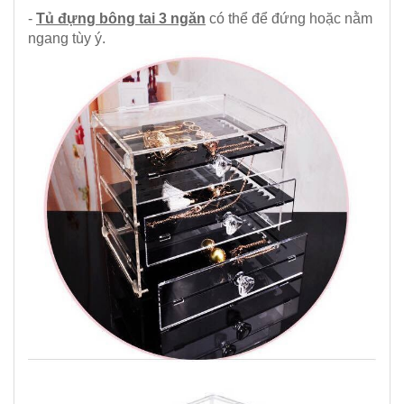
-
Tủ đựng bông tai 3 ngăn
có thể để đứng hoặc nằm
ngang tùy ý.