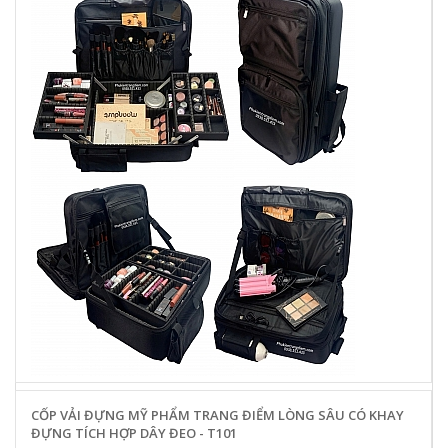
CỐP VẢI ĐỰNG MỸ PHẨM TRANG ĐIỂM LÒNG SÂU CÓ KHAY
ĐỰNG TÍCH HỢP DÂY ĐEO - T101