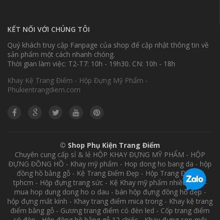
KẾT NỐI VỚI CHÚNG TÔI
Quý khách truy cập Fanpage của shop để cập nhật thông tin về
sản phẩm một cách nhanh chóng.
Thời gian làm việc: T2-T7: 10h - 19h30. CN: 10h - 18h
Khay Kệ Trang Điểm - Hộp Đựng Mỹ Phẩm -
Phukientrangdiem.com
©
Shop Phụ Kiện Trang Điểm
Chuyên cung cấp sỉ & lẻ HỘP KHAY ĐỰNG MỸ PHẨM - HỘP
ĐỰNG ĐỒNG HỒ - Khay mỹ phẩm - Hop dong ho bang da - hộp
đồng hồ bằng gỗ - Kệ Trang Điểm Đẹp - Hộp Trang Điểm ở
tphcm - Hộp đựng trang sức - Kệ Khay mỹ phẩm nhiều tầng -
mua hop dung dong ho o dau - bán hộp đựng đồng hồ đẹp -
hộp đựng mắt kính - Khay trang điểm mica trong - Khay kệ trang
điểm bằng gỗ - Gương trang điểm có đèn led - Cốp trang điểm
có đèn - Hộp đồng hồ bằng gỗ 12 chiếc - Khay đựng son môi