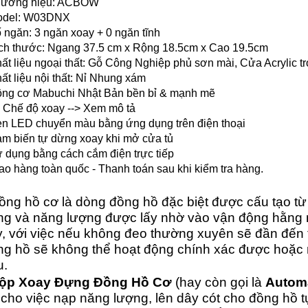
hương hiệu: ACBOW
odel: W03DNX
ố ngăn: 3 ngăn xoay + 0 ngăn tĩnh
ích thước: Ngang 37.5 cm x Rộng 18.5cm x Cao 19.5cm
hất liệu ngoại thất: Gỗ Công Nghiệp phủ sơn mài, Cửa Acrylic tr
hất liệu nội thất: Nỉ Nhung xám
ộng cơ Mabuchi Nhật Bản bền bỉ & mạnh mẽ
4 Chế độ xoay --> Xem mô tả
èn LED chuyển màu bằng ứng dụng trên điện thoại
ảm biến tự dừng xoay khi mở cửa tủ
ử dụng bằng cách cắm điện trực tiếp
iao hàng toàn quốc - Thanh toán sau khi kiểm tra hàng.
ồng hồ cơ là dòng đồng hồ đặc biệt được cấu tạo từ 
ong và năng lượng được lấy nhờ vào vận động hằng 
y, với việc nếu không đeo thường xuyên sẽ đần đến
ng hồ sẽ không thể hoạt động chính xác được hoặc 
u.
ộp Xoay Đựng Đồng Hồ Cơ
(hay còn gọi là
Autom
 cho việc nạp năng lượng, lên dây cót cho đồng hồ 