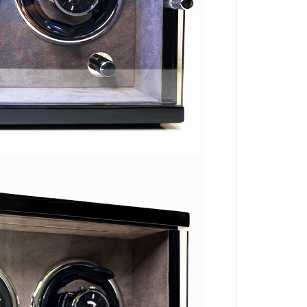
ẹp -
Mẫu Hộp Đựng Đồng Hồ Cơ
Đèn Live
t Kính.
Xoay Tự Động nào đẹp và tốt
? Công d
hcm
nhất ?
hỗ trợ L
25-03-2026
11-06-2
 quý của
Sản phẩm Hộp Lắc Đồng Hồ Cơ Xoay Tự Động
Hiện nay rất
ay cao
là loại phụ kiện mà một tín đồ của đồng…
Studio chụp 
đang rất đa
ĐỌC THÊM
ĐỌC THÊM