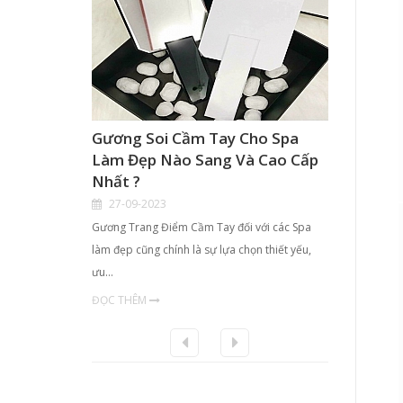
Gương Soi Cầm Tay Cho Spa
Hộp K
Làm Đẹp Nào Sang Và Cao Cấp
Điểm 
Nhất ?
TPHCM
27-09-2023
21-09
Gương Trang Điểm Cầm Tay đối với các Spa
- Với nhu
làm đẹp cũng chính là sự lựa chọn thiết yếu,
chị em ph
ưu…
ĐỌC TH
ĐỌC THÊM