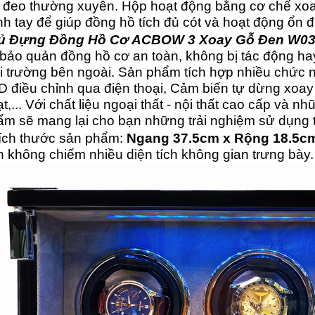
 đeo thường xuyên. Hộp hoạt động bằng cơ chế xoay
h tay để giúp đồng hồ tích đủ cót và hoạt động ổn đị
ủ Đựng Đồng Hồ Cơ ACBOW 3 Xoay Gỗ Đen W
bảo quản đồng hồ cơ an toàn, không bị tác động hay 
 trường bên ngoài. Sản phẩm tích hợp nhiều chức n
 điều chỉnh qua điện thoại, Cảm biến tự dừng xoay 
t,... Với chất liệu ngoại thất - nội thất cao cấp và n
m sẽ mang lại cho bạn những trải nghiệm sử dụng t
Kích thước sản phẩm:
Ngang 37.5cm x Rộng 18.5cm
 không chiếm nhiều diện tích không gian trưng bày.