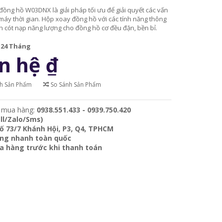
ồng hồ W03DNX là giải pháp tối ưu để giải quyết các vấn
máy thời gian. Hộp xoay đồng hồ với các tính năng thông
n cót nạp năng lượng cho đồng hồ cơ đều đặn, bền bỉ.
:
24 Tháng
n hệ
₫
ch Sản Phẩm
So Sánh Sản Phẩm
 mua hàng:
0938.551.433 - 0939.750.420
ll/Zalo/Sms)
ố 73/7 Khánh Hội, P3, Q4, TPHCM
àng nhanh toàn quốc
ra hàng trước khi thanh toán