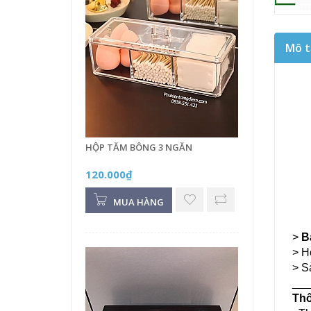
Mô t
HỘP TĂM BÔNG 3 NGĂN
120.000₫
MUA HÀNG
>
B
> H
> S
___
Thô