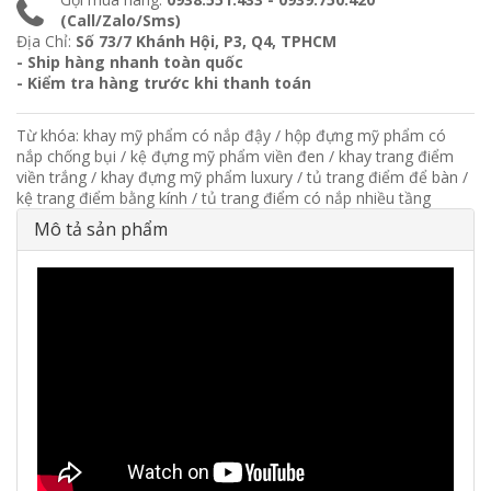
(Call/Zalo/Sms)
Địa Chỉ:
Số 73/7 Khánh Hội, P3, Q4, TPHCM
- Ship hàng nhanh toàn quốc
- Kiểm tra hàng trước khi thanh toán
Từ khóa:
khay mỹ phẩm có nắp đậy
/
hộp đựng mỹ phẩm có
nắp chống bụi
/
kệ đựng mỹ phẩm viền đen
/
khay trang điểm
viền trắng
/
khay đựng mỹ phẩm luxury
/
tủ trang điểm để bàn
/
kệ trang điểm bằng kính
/
tủ trang điểm có nắp nhiều tầng
Mô tả sản phẩm