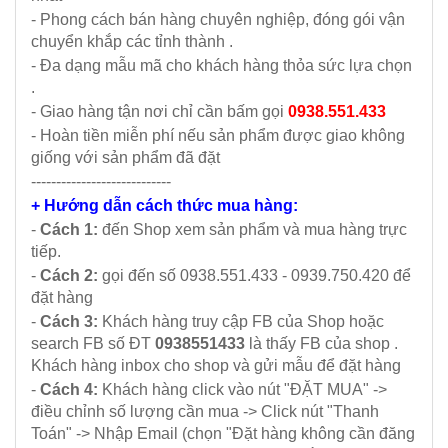
- Phong cách bán hàng chuyên nghiệp, đóng gói vận
chuyển khắp các tỉnh thành .
- Đa dạng mẫu mã cho khách hàng thỏa sức lựa chọn
.
- Giao hàng tận nơi chỉ cần bấm gọi
0938.551.433
- Hoàn tiền miễn phí nếu sản phẩm được giao không
giống với sản phẩm đã đặt
----------------------------
+ Hướng dẫn cách thức mua hàng:
-
Cách 1:
đến Shop xem sản phẩm và mua hàng trực
tiếp.
-
Cách 2:
gọi đến số 0938.551.433 - 0939.750.420 để
đặt hàng
-
Cách 3:
Khách hàng truy cập FB của Shop hoặc
search FB số ĐT
0938551433
là thấy FB của shop .
Khách hàng inbox cho shop và gửi mẫu để đặt hàng
-
Cách 4:
Khách hàng click vào nút "ĐẶT MUA" ->
điều chỉnh số lượng cần mua -> Click nút "Thanh
Toán" -> Nhập Email (chọn "Đặt hàng không cần đăng