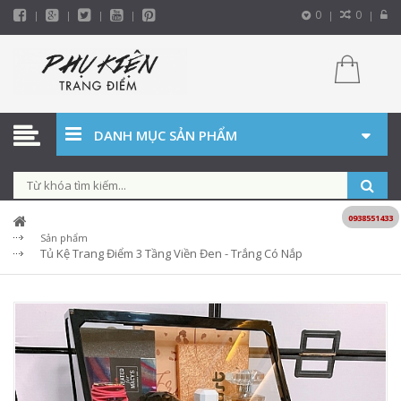
0
0
DANH MỤC SẢN PHẨM
0938551433
Sản phẩm
Tủ Kệ Trang Điểm 3 Tầng Viền Đen - Trắng Có Nắp