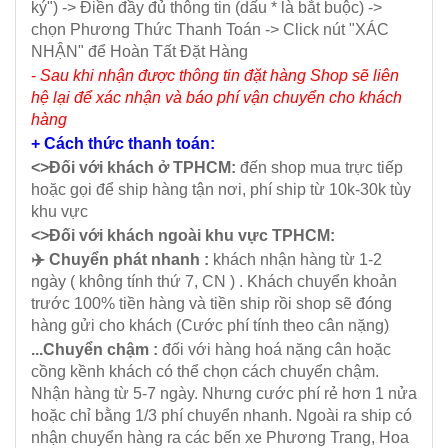
ký") -> Điền đầy đủ thông tin (dấu * là bắt buộc) ->
chọn Phương Thức Thanh Toán -> Click nút "XÁC
NHẬN" để Hoàn Tất Đặt Hàng
-
Sau khi nhận được thông tin đặt hàng Shop sẽ liên
hệ lại để xác nhận và báo phí vận chuyển cho khách
hàng
+ Cách thức thanh toán:
<>Đối với khách ở TPHCM:
đến shop mua trực tiếp
hoặc gọi để ship hàng tận nơi, phí ship từ 10k-30k tùy
khu vực
<>Đối với khách ngoài khu vực TPHCM:
✈️ Chuyển phát nhanh :
khách nhận hàng từ 1-2
ngày ( không tính thứ 7, CN ) . Khách chuyển khoản
trước 100% tiền hàng và tiền ship rồi shop sẽ đóng
hàng gửi cho khách (Cước phí tính theo cân nặng)
...Chuyển chậm :
đối với hàng hoá nặng cân hoặc
cồng kềnh khách có thể chọn cách chuyển chậm.
Nhận hàng từ 5-7 ngày. Nhưng cước phí rẻ hơn 1 nửa
hoặc chỉ bằng 1/3 phí chuyển nhanh. Ngoài ra ship có
nhận chuyển hàng ra các bến xe Phương Trang, Hoa