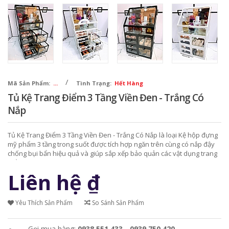
/
Mã Sản Phẩm:
...
Tình Trạng:
Hết Hàng
Tủ Kệ Trang Điểm 3 Tầng Viền Đen - Trắng Có
Nắp
Tủ Kệ Trang Điểm 3 Tầng Viền Đen - Trắng Có Nắp là loại Kệ hộp đựng
mỹ phẩm 3 tầng trong suốt được tích hợp ngăn trên cùng có nắp đậy
chống bụi bẩn hiệu quả và giúp sắp xếp bảo quản các vật dụng trang
điểm luôn mới đẹp.
Liên hệ
₫
Yêu Thích Sản Phẩm
So Sánh Sản Phẩm
Gọi mua hàng:
0938.551.433 - 0939.750.420