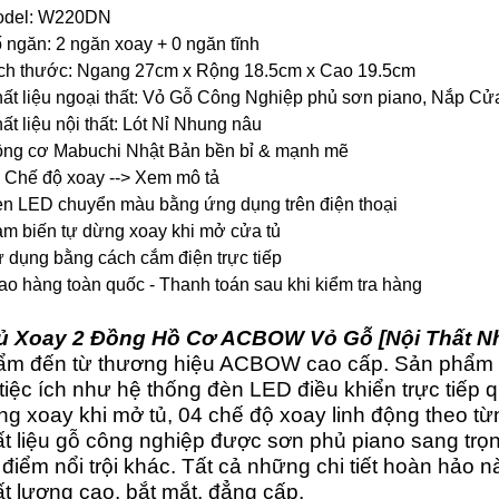
odel: W220DN
ố ngăn: 2 ngăn xoay + 0 ngăn tĩnh
ích thước: Ngang 27cm x Rộng 18.5cm x Cao 19.5cm
hất liệu ngoại thất: Vỏ Gỗ Công Nghiệp phủ sơn piano, Nắp Cửa
hất liệu nội thất: Lót Nỉ Nhung nâu
ộng cơ Mabuchi Nhật Bản bền bỉ & mạnh mẽ
4 Chế độ xoay --> Xem mô tả
èn LED chuyển màu bằng ứng dụng trên điện thoại
ảm biến tự dừng xoay khi mở cửa tủ
ử dụng bằng cách cắm điện trực tiếp
iao hàng toàn quốc - Thanh toán sau khi kiểm tra hàng
ủ Xoay 2 Đồng Hồ Cơ ACBOW Vỏ Gỗ [Nội Thất N
ẩm đến từ thương hiệu ACBOW cao cấp. Sản phẩm t
tiệc ích như hệ thống đèn LED điều khiển trực tiếp
g xoay khi mở tủ, 04 chế độ xoay linh động theo từn
t liệu gỗ công nghiệp được sơn phủ piano sang trọ
điểm nổi trội khác. Tất cả những chi tiết hoàn hảo 
t lượng cao, bắt mắt, đẳng cấp.