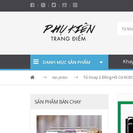
Kha
DANH MỤC SẢN PHẨM
Tủ Xoay 2 Đồng Hồ Cơ ACBO
Sản phẩm
SẢN PHẨM BÁN CHẠY