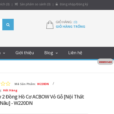
ích (
0
)
Sản phẩm so sánh (
0
)
Đăng nhập/Đăng ký
GIỎ HÀNG:
(
0
)
GIỎ HÀNG TRỐNG
m
Giới thiệu
Blog
Liên hệ
0938551433
/
Mã Sản Phẩm:
W220DN
:
Hết Hàng
y 2 Đồng Hồ Cơ ACBOW Vỏ Gỗ [Nội Thất
Nâu] - W220DN