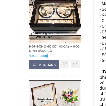
- M
- S
- K
- C
- C
- Đ
- 0
- Đ
HỘP ĐỒNG HỒ CƠ - 4 XOAY + 6 CỐ
- C
ĐỊNH BẰNG GỖ
- S
1.620.000₫
- G
MUA HÀNG
-
T
ph
và 
dừn
chấ
ưu 
chấ