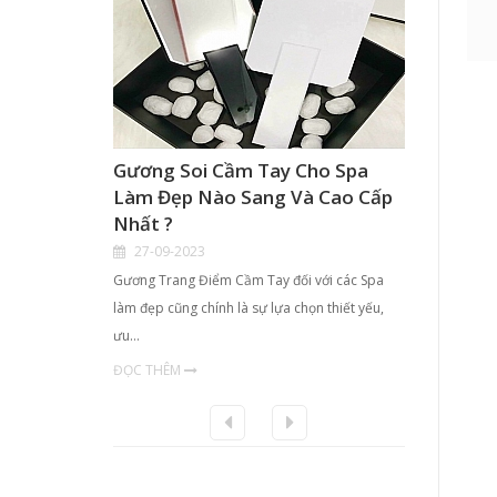
Gương Soi Cầm Tay Cho Spa
Hộp K
Làm Đẹp Nào Sang Và Cao Cấp
Điểm 
Nhất ?
TPHCM
27-09-2023
21-09
Gương Trang Điểm Cầm Tay đối với các Spa
- Với nhu
làm đẹp cũng chính là sự lựa chọn thiết yếu,
chị em ph
ưu…
ĐỌC TH
ĐỌC THÊM