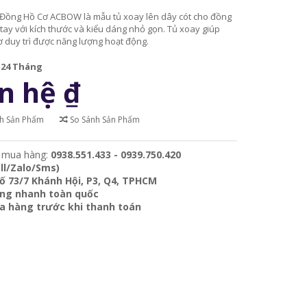
 Đồng Hồ Cơ ACBOW là mẫu tủ xoay lên dây cót cho đồng
tay với kích thước và kiểu dáng nhỏ gọn. Tủ xoay giúp
 duy trì được năng lượng hoạt động.
:
24 Tháng
n hệ
₫
ch Sản Phẩm
So Sánh Sản Phẩm
 mua hàng:
0938.551.433 - 0939.750.420
ll/Zalo/Sms)
ố 73/7 Khánh Hội, P3, Q4, TPHCM
àng nhanh toàn quốc
ra hàng trước khi thanh toán