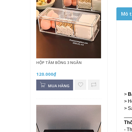
Mô t
HỘP TĂM BÔNG 3 NGĂN
120.000₫
MUA HÀNG
>
B
> H
> S
___
Thô
- T