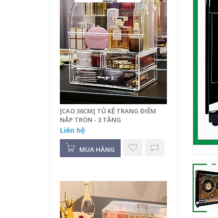
[CAO 36CM] TỦ KỆ TRANG ĐIỂM
NẮP TRÒN - 3 TẦNG
Liên hệ
MUA HÀNG