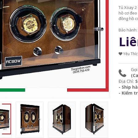
Tủ Xoay 2
hồ cơ đeo 
đồng hồ cơ
Bảo hành
Liê
Yêu Thí
Gọi
(Ca
Địa Chỉ:
S
- Ship h
- Kiểm t