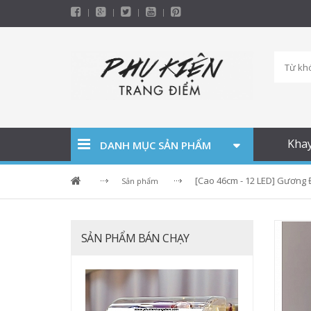
Kha
DANH MỤC SẢN PHẨM
[Cao 46cm - 12 LED] Gương
Sản phẩm
SẢN PHẨM BÁN CHẠY