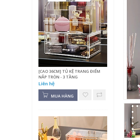
[CAO 36CM] TỦ KỆ TRANG ĐIỂM
NẮP TRÒN - 3 TẦNG
Liên hệ
MUA HÀNG