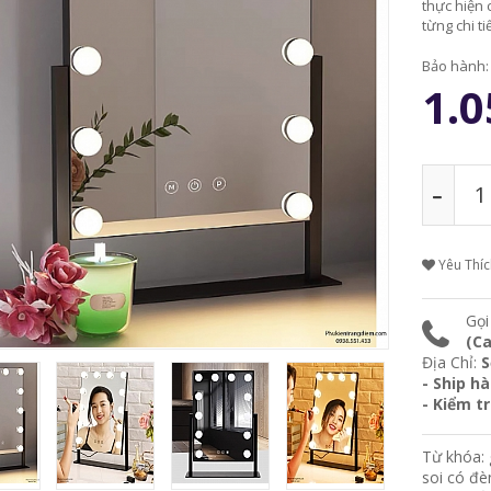
thực hiện 
từng chi tiế
Bảo hành
1.0
Yêu Thí
Gọi
(Ca
Địa Chỉ:
S
- Ship h
- Kiểm t
Từ khóa:
soi có đè