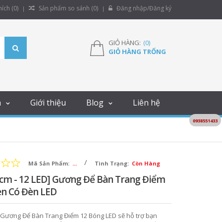
ích (
0
)
Sản phẩm so sánh (
0
)
Đăng nhập/Đăng ký
GIỎ HÀNG:
(
0
)
GIỎ HÀNG TRỐNG
m
Giới thiệu
Blog
Liên hệ
0938551433
/
Mã Sản Phẩm:
...
Tình Trạng:
Còn Hàng
6cm - 12 LED] Gương Để Bàn Trang Điểm
n Có Đèn LED
Gương Để Bàn Trang Điểm 12 Bóng LED sẽ hỗ trợ bạn