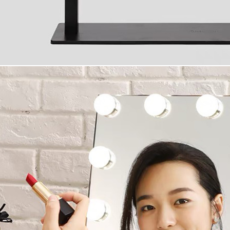
hay Kệ Đựng Đồ Trang
Bán Hộp Đựng Đồng Hồ Đ
- Mỹ Phẩm Đẹp Sang
Hộp Đựng Trang Sức - Mắ
 - Trang 2
bằng Da, bằng Gỗ tại Tp
-2023
01-04-2026
 cầu làm đẹp ngày càng nhiều của các
Hãy bảo về những chiếc đồng hồ yêu
ụ nữ thì việc mỗi cá nhân…
bạn bằng Hộp Đựng Đồng Hồ Đeo T
cấp.…
ÊM
ĐỌC THÊM