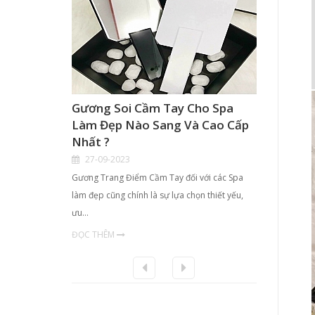
Gương Soi Cầm Tay Cho Spa
Hộp K
Làm Đẹp Nào Sang Và Cao Cấp
Điểm 
Nhất ?
TPHCM
27-09-2023
21-09
Gương Trang Điểm Cầm Tay đối với các Spa
- Với nhu
làm đẹp cũng chính là sự lựa chọn thiết yếu,
chị em ph
ưu…
ĐỌC TH
ĐỌC THÊM