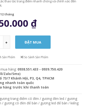
các thao tác trang điểm nhanh chóng và chính xác đến
t.
:
12 tháng
50.000
₫
ch Sản Phẩm
So Sánh Sản Phẩm
 mua hàng:
0938.551.433 - 0939.750.420
ll/Zalo/Sms)
ố 73/7 Khánh Hội, P3, Q4, TPHCM
àng nhanh toàn quốc
ra hàng trước khi thanh toán
gương trang điểm có đèn
/
gương đèn led
/
gương
n
/
gương có đèn để bàn
/
gương led để bàn
/
kiếng