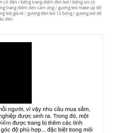
ểm có đèn
/
kiếng trang điểm đèn led
/
kiếng soi có
ng trang điểm đèn cảm ứng
/
gương led make up để
ng led giá rẻ
/
gương đèn led 12 bóng
/
gương led để
àu đen
 mỗi người, vì vậy nhu cầu mua sắm,
nghiệp được sinh ra. Trong đó, một
Điểm
được trang bị thêm các tính
góc độ phù hợp... đặc biệt trong môi