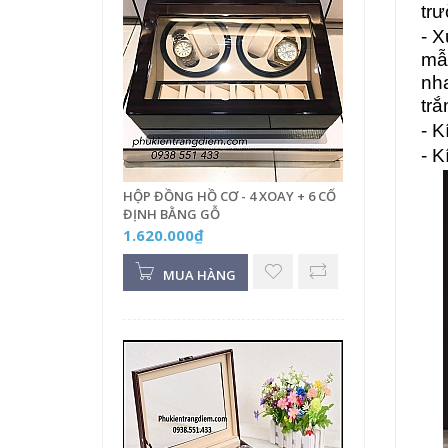
tr
- X
m
nha
trắ
- 
- 
HỘP ĐỒNG HỒ CƠ - 4 XOAY + 6 CỐ
ĐỊNH BẰNG GỖ
1.620.000₫
MUA HÀNG