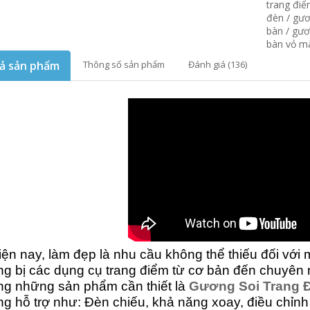
trang đi
đèn
/
gươ
bàn
/
gươ
bàn vỏ m
ả sản phẩm
Thông số sản phẩm
Đánh giá (136)
iện nay, làm đẹp là nhu cầu không thể thiếu đối với
ng bị các dụng cụ trang điểm từ cơ bản đến chuyên 
ng những sản phẩm cần thiết là
Gương Soi Trang 
g hỗ trợ như: Đèn chiếu, khả năng xoay, điều chỉnh 