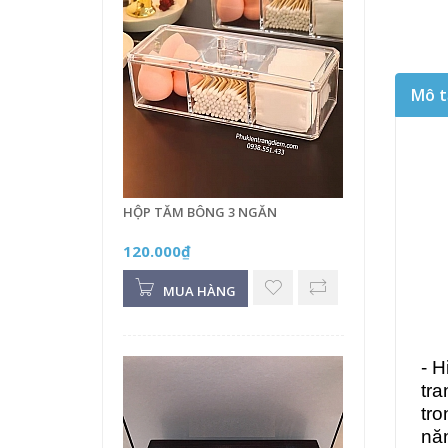
Mô t
HỘP TĂM BÔNG 3 NGĂN
120.000₫
MUA HÀNG
- H
tra
tro
năn