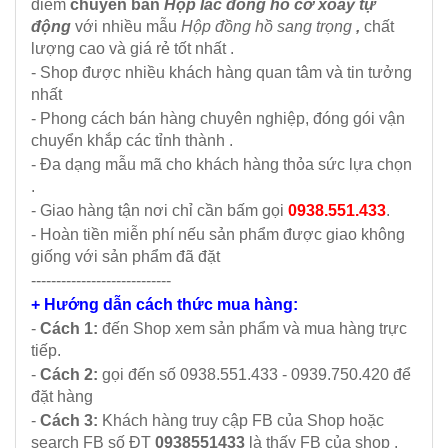
điểm
chuyên bán
Hộp lắc đồng hồ cơ xoay tự
động
với nhiều mẫu
Hộp đồng hồ sang trọng
,
chất
lượng cao và giá rẻ tốt nhất .
- Shop được nhiều khách hàng quan tâm và tin tưởng
nhất
- Phong cách bán hàng chuyên nghiệp, đóng gói vận
chuyển khắp các tỉnh thành .
- Đa dạng mẫu mã cho khách hàng thỏa sức lựa chọn
.
- Giao hàng tận nơi chỉ cần bấm gọi
0938.551.433
.
- Hoàn tiền miễn phí nếu sản phẩm được giao không
giống với sản phẩm đã đặt
----------------------------
+ Hướng dẫn cách thức mua hàng:
-
Cách 1:
đến Shop xem sản phẩm và mua hàng trực
tiếp.
-
Cách 2:
gọi đến số 0938.551.433 - 0939.750.420 để
đặt hàng
-
Cách 3:
Khách hàng truy cập FB của Shop hoặc
search FB số ĐT
0938551433
là thấy FB của shop .