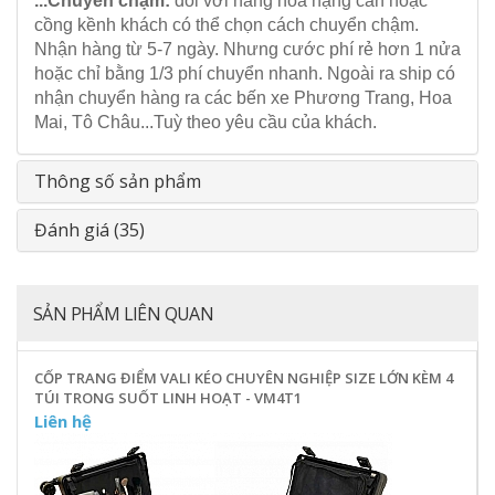
...Chuyển chậm:
đối với hàng hoá nặng cân hoặc
cồng kềnh khách có thể chọn cách chuyển chậm.
Nhận hàng từ 5-7 ngày. Nhưng cước phí rẻ hơn 1 nửa
hoặc chỉ bằng 1/3 phí chuyển nhanh. Ngoài ra ship có
nhận chuyển hàng ra các bến xe Phương Trang, Hoa
Mai, Tô Châu...Tuỳ theo yêu cầu của khách.
Thông số sản phẩm
Đánh giá (35)
SẢN PHẨM LIÊN QUAN
CỐP TRANG ĐIỂM VALI KÉO CHUYÊN NGHIỆP SIZE LỚN KÈM 4
TÚI TRONG SUỐT LINH HOẠT - VM4T1
Liên hệ