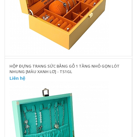
HỘP ĐỰNG TRANG SỨC BẰNG GỖ 1 TẦNG NHỎ GỌN LÓT
NHUNG [MÀU XANH LƠ] - TS1GL
Liên hệ