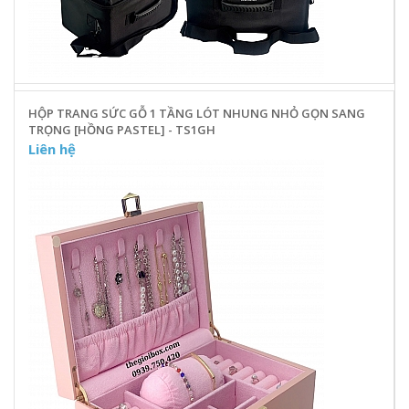
HỘP TRANG SỨC GỖ 1 TẦNG LÓT NHUNG NHỎ GỌN SANG
TRỌNG [HỒNG PASTEL] - TS1GH
Liên hệ