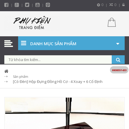
0
0
DANH MỤC SẢN PHẨM
0938551433
Sản phẩm
[Có Đèn] Hộp Đựng Đồng Hồ Cơ - 4 Xoay + 6 Cố Định