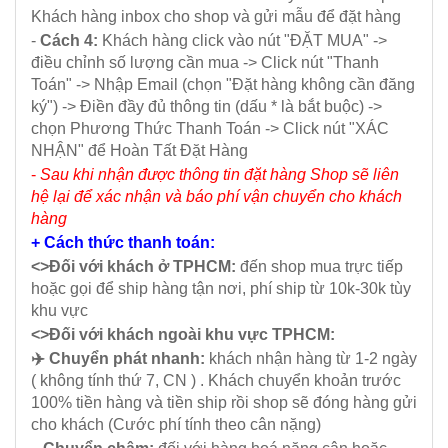
Khách hàng inbox cho shop và gửi mẫu để đặt hàng
-
Cách 4:
Khách hàng click vào nút "ĐẶT MUA" ->
điều chỉnh số lượng cần mua -> Click nút "Thanh
Toán" -> Nhập Email (chọn "Đặt hàng không cần đăng
ký") -> Điền đầy đủ thông tin (dấu * là bắt buộc) ->
chọn Phương Thức Thanh Toán -> Click nút "XÁC
NHẬN" để Hoàn Tất Đặt Hàng
-
Sau khi nhận được thông tin đặt hàng Shop sẽ liên
hệ lại để xác nhận và báo phí vận chuyển cho khách
hàng
+ Cách thức thanh toán:
<>Đối với khách ở TPHCM:
đến shop mua trực tiếp
hoặc gọi để ship hàng tận nơi, phí ship từ 10k-30k tùy
khu vực
<>Đối với khách ngoài khu vực TPHCM:
✈️ Chuyển phát nhanh:
khách nhận hàng từ 1-2 ngày
( không tính thứ 7, CN ) . Khách chuyển khoản trước
100% tiền hàng và tiền ship rồi shop sẽ đóng hàng gửi
cho khách (Cước phí tính theo cân nặng)