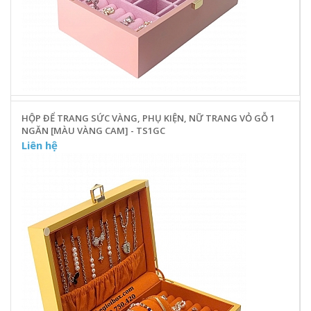
HỘP ĐỂ TRANG SỨC VÀNG, PHỤ KIỆN, NỮ TRANG VỎ GỖ 1
NGĂN [MÀU VÀNG CAM] - TS1GC
Liên hệ