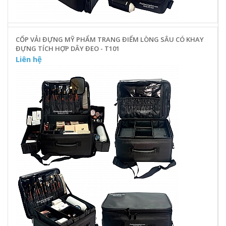
CỐP VẢI ĐỰNG MỸ PHẨM TRANG ĐIỂM LÒNG SÂU CÓ KHAY
ĐỰNG TÍCH HỢP DÂY ĐEO - T101
Liên hệ