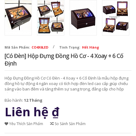
/
Mã Sản Phẩm:
CO4X6LED
Tình Trạng:
Hết Hàng
[Có Đèn] Hộp Đựng Đồng Hồ Cơ - 4 Xoay + 6 Cố
Định
Hộp Đựng Đồng Hồ Cơ Có Đèn - 4 Xoay + 6 Cố Định là mẫu hộp đựng
đồng hồ tự động 4 ngăn xoay có tích hợp đèn led cao cấp giúp chiếu
sáng vào ban đêm và tăng thêm sự sang trọng, đẳng cấp cho hộp
đồng hồ.
Bảo hành:
12 Tháng
Liên hệ
₫
Yêu Thích Sản Phẩm
So Sánh Sản Phẩm