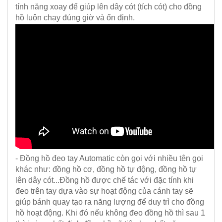
tính năng xoay để giúp lên dây cót (tích cót) cho đồng
hồ luôn chạy đúng giờ và ổn định.
- Đồng hồ đeo tay Automatic còn gọi với nhiều tên gọi
khác như: đồng hồ cơ, đồng hồ tự động, đồng hồ tự
lên dây cót...Đồng hồ được chế tác với đặc tính khi
đeo trên tay dựa vào sự hoạt động của cánh tay sẽ
giúp bánh quay tạo ra năng lượng để duy trì cho đồng
hồ hoạt động. Khi đó nếu không đeo đồng hồ thì sau 1