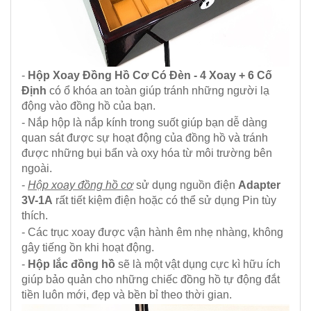
-
Hộp Xoay Đồng Hồ Cơ Có Đèn - 4 Xoay + 6 Cố
Định
có ổ khóa an toàn giúp tránh những người lạ
động vào đồng hồ của bạn.
- Nắp hộp là nắp kính trong suốt giúp bạn dễ dàng
quan sát được sự hoạt động của đồng hồ và tránh
được những bụi bẩn và oxy hóa từ môi trường bên
ngoài.
-
Hộp xoay đồng hồ cơ
sử dụng nguồn điện
Adapter
3V-1A
rất tiết kiệm điện hoặc có thể sử dụng Pin tùy
thích.
- Các trục xoay được vận hành êm nhẹ nhàng, không
gây tiếng ồn khi hoạt động.
-
Hộp lắc đồng hồ
sẽ là một vật dụng cực kì hữu ích
giúp bảo quản cho những chiếc đồng hồ tự động đắt
tiền luôn mới, đẹp và bền bỉ theo thời gian.