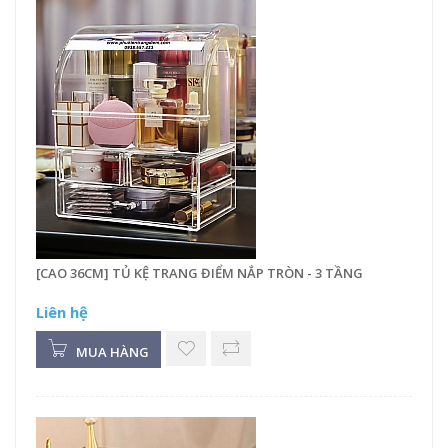
[CAO 36CM] TỦ KỆ TRANG ĐIỂM NẮP TRÒN - 3 TẦNG
Liên hệ
MUA HÀNG