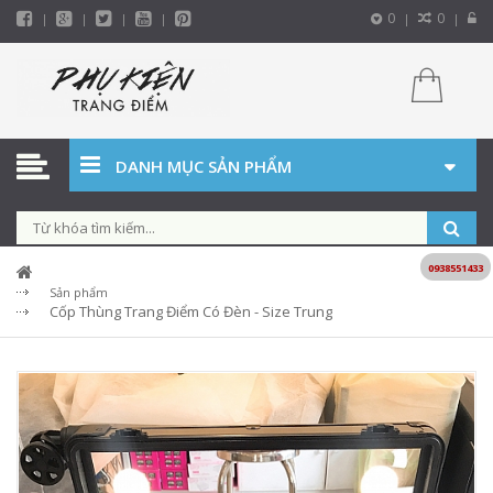
0
0
DANH MỤC SẢN PHẨM
0938551433
Sản phẩm
Cốp Thùng Trang Điểm Có Đèn - Size Trung