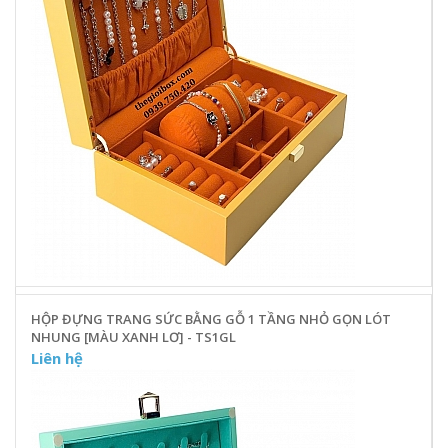
HỘP ĐỰNG TRANG SỨC BẰNG GỖ 1 TẦNG NHỎ GỌN LÓT
NHUNG [MÀU XANH LƠ] - TS1GL
Liên hệ