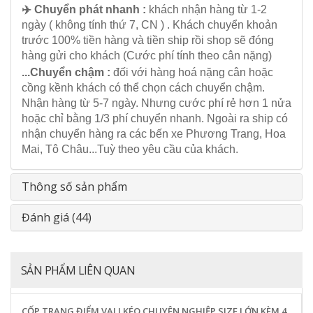
✈️ Chuyển phát nhanh :
khách nhận hàng từ 1-2
ngày ( không tính thứ 7, CN ) . Khách chuyển khoản
trước 100% tiền hàng và tiền ship rồi shop sẽ đóng
hàng gửi cho khách (Cước phí tính theo cân nặng)
...Chuyển chậm :
đối với hàng hoá nặng cân hoặc
cồng kềnh khách có thể chọn cách chuyển chậm.
Nhận hàng từ 5-7 ngày. Nhưng cước phí rẻ hơn 1 nửa
hoặc chỉ bằng 1/3 phí chuyển nhanh. Ngoài ra ship có
nhận chuyển hàng ra các bến xe Phương Trang, Hoa
Mai, Tô Châu...Tuỳ theo yêu cầu của khách.
Thông số sản phẩm
Đánh giá (44)
SẢN PHẨM LIÊN QUAN
CỐP TRANG ĐIỂM VALI KÉO CHUYÊN NGHIỆP SIZE LỚN KÈM 4