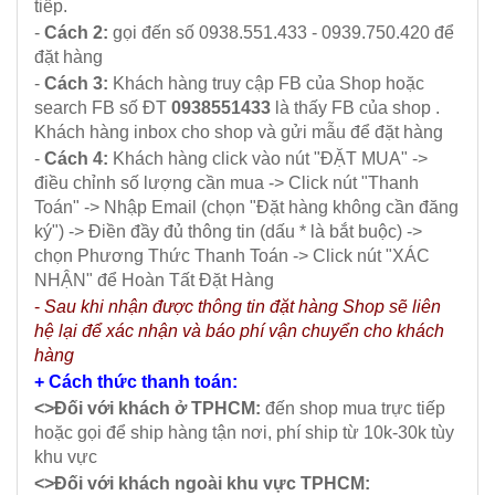
tiếp.
-
Cách 2:
gọi đến số 0938.551.433 - 0939.750.420 để
đặt hàng
-
Cách 3:
Khách hàng truy cập FB của Shop hoặc
search FB số ĐT
0938551433
là thấy FB của shop .
Khách hàng inbox cho shop và gửi mẫu để đặt hàng
-
Cách 4:
Khách hàng click vào nút "ĐẶT MUA" ->
điều chỉnh số lượng cần mua -> Click nút "Thanh
Toán" -> Nhập Email (chọn "Đặt hàng không cần đăng
ký") -> Điền đầy đủ thông tin (dấu * là bắt buộc) ->
chọn Phương Thức Thanh Toán -> Click nút "XÁC
NHẬN" để Hoàn Tất Đặt Hàng
-
Sau khi nhận được thông tin đặt hàng Shop sẽ liên
hệ lại để xác nhận và báo phí vận chuyển cho khách
hàng
+ Cách thức thanh toán:
<>Đối với khách ở TPHCM:
đến shop mua trực tiếp
hoặc gọi để ship hàng tận nơi, phí ship từ 10k-30k tùy
khu vực
<>Đối với khách ngoài khu vực TPHCM: