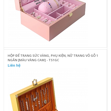
HỘP ĐỂ TRANG SỨC VÀNG, PHỤ KIỆN, NỮ TRANG VỎ GỖ 1
NGĂN [MÀU VÀNG CAM] - TS1GC
Liên hệ