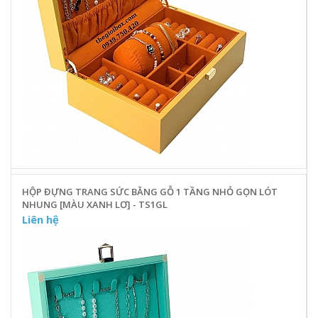
HỘP ĐỰNG TRANG SỨC BẰNG GỖ 1 TẦNG NHỎ GỌN LÓT
NHUNG [MÀU XANH LƠ] - TS1GL
Liên hệ