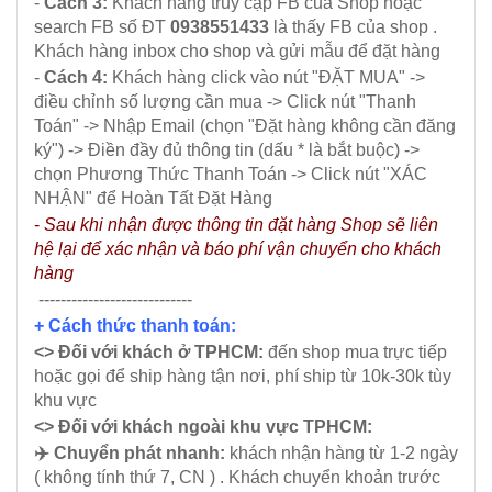
-
Cách 3:
Khách hàng truy cập FB của Shop hoặc
search FB số ĐT
0938551433
là thấy FB của shop .
Khách hàng inbox cho shop và gửi mẫu để đặt hàng
-
Cách 4:
Khách hàng click vào nút "ĐẶT MUA" ->
điều chỉnh số lượng cần mua -> Click nút "Thanh
Toán" -> Nhập Email (chọn "Đặt hàng không cần đăng
ký") -> Điền đầy đủ thông tin (dấu * là bắt buộc) ->
chọn Phương Thức Thanh Toán -> Click nút "XÁC
NHẬN" để Hoàn Tất Đặt Hàng
-
Sau khi nhận được thông tin đặt hàng Shop sẽ liên
hệ lại để xác nhận và báo phí vận chuyển cho khách
hàng
----------------------------
+ Cách thức thanh toán:
<> Đối với khách ở TPHCM:
đến shop mua trực tiếp
hoặc gọi để ship hàng tận nơi, phí ship từ 10k-30k tùy
khu vực
<> Đối với khách ngoài khu vực TPHCM:
✈️ Chuyển phát nhanh:
khách nhận hàng từ 1-2 ngày
( không tính thứ 7, CN ) . Khách chuyển khoản trước