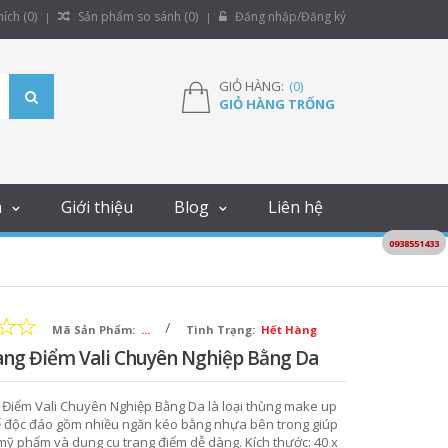
ích (
0
)
Sản phẩm so sánh (
0
)
Đăng nhập/Đăng ký
GIỎ HÀNG:
(
0
)
GIỎ HÀNG TRỐNG
m
Giới thiệu
Blog
Liên hệ
0938551433
/
Mã Sản Phẩm:
...
Tình Trạng:
Hết Hàng
ang Điểm Vali Chuyên Nghiệp Bằng Da
 Điểm Vali Chuyên Nghiệp Bằng Da là loại thùng make up
kế độc đáo gồm nhiều ngăn kéo bằng nhựa bên trong giúp
mỹ phẩm và dụng cụ trang điểm dễ dàng. Kích thước: 40 x