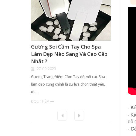
Gương Soi Cầm Tay Cho Spa
Hộp K
Làm Đẹp Nào Sang Và Cao Cấp
Điểm 
Nhất ?
TPHCM
27-09-2023
21-09
Gương Trang Điểm Cầm Tay đối với các Spa
- Với nhu
làm đẹp cũng chính là sự lựa chọn thiết yếu,
chị em ph
ưu…
ĐỌC TH
ĐỌC THÊM
- K
- K
đỏ 
-
Cố