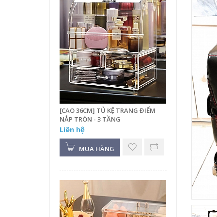
[CAO 36CM] TỦ KỆ TRANG ĐIỂM
NẮP TRÒN - 3 TẦNG
Liên hệ
MUA HÀNG