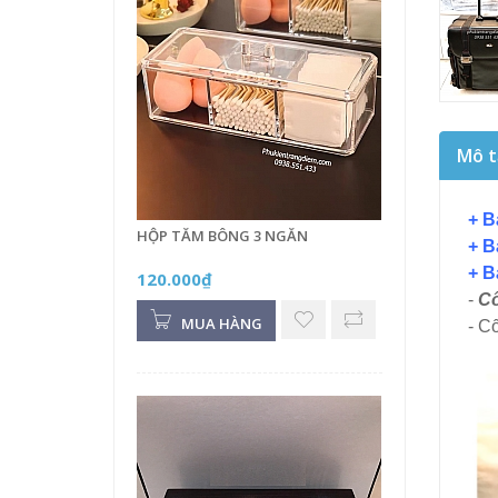
Mô t
+ B
HỘP TĂM BÔNG 3 NGĂN
+ B
+ B
120.000₫
-
Cố
MUA HÀNG
- C