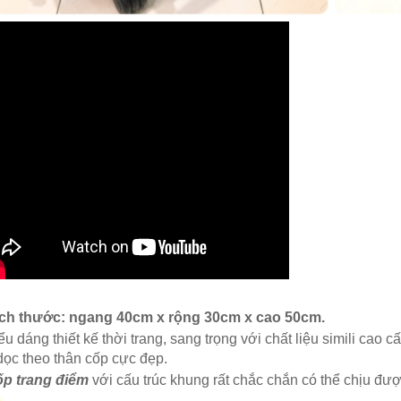
hay Kệ Đựng Đồ Trang
Bán Hộp Đựng Đồng Hồ Đ
- Mỹ Phẩm Đẹp Sang
Hộp Đựng Trang Sức - Mắ
 - Trang 2
bằng Da, bằng Gỗ tại Tp
-2023
01-04-2026
 cầu làm đẹp ngày càng nhiều của các
Hãy bảo về những chiếc đồng hồ yêu
ụ nữ thì việc mỗi cá nhân…
bạn bằng Hộp Đựng Đồng Hồ Đeo T
cấp.…
ÊM
ĐỌC THÊM
ích thước: ngang 40cm x rộng 30cm x cao 50cm.
iểu dáng thiết kế thời trang, sang trọng với chất liệu simili c
dọc theo thân cốp cực đẹp.
p trang điểm
với cấu trúc khung rất chắc chắn có thể chịu đ