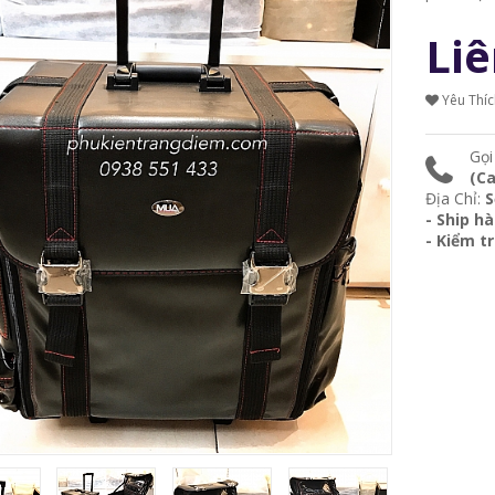
30 x 50cm.
Liê
Yêu Thí
Gọi
(Ca
Địa Chỉ:
S
- Ship h
- Kiểm t