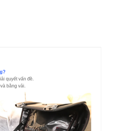
ng?
iải quyết vấn đề.
và bằng vải.