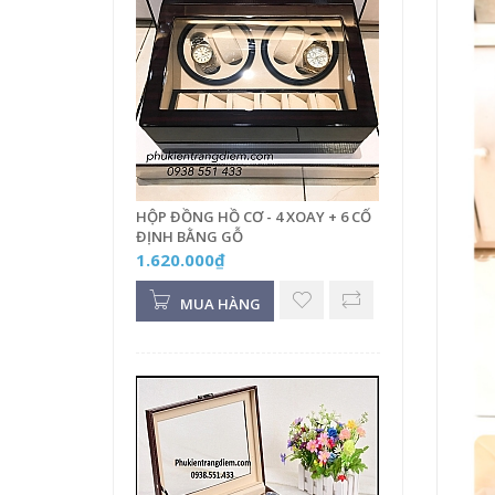
HỘP ĐỒNG HỒ CƠ - 4 XOAY + 6 CỐ
ĐỊNH BẰNG GỖ
1.620.000₫
MUA HÀNG