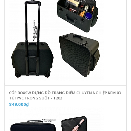
CỐP BOXSW ĐỰNG ĐỒ TRANG ĐIỂM CHUYÊN NGHIỆP KÈM 03
TÚI PVC TRONG SUỐT - T202
849.000₫