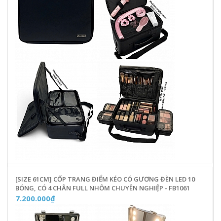
[SIZE 61CM] CỐP TRANG ĐIỂM KÉO CÓ GƯƠNG ĐÈN LED 10
BÓNG, CÓ 4 CHÂN FULL NHÔM CHUYÊN NGHIỆP - FB1061
7.200.000₫