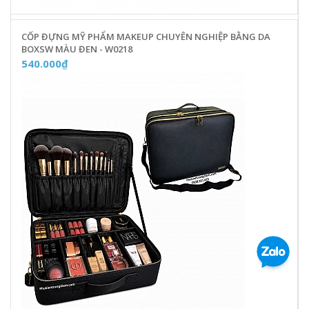
CỐP ĐỰNG MỸ PHẨM MAKEUP CHUYÊN NGHIỆP BẰNG DA
BOXSW MÀU ĐEN - W0218
540.000₫