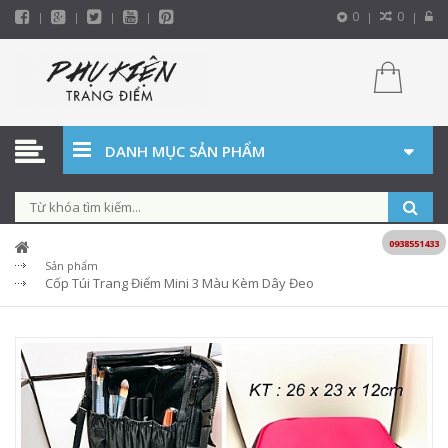
0
0
DANH MỤC SẢN PHẨM
0938551433
Sản phẩm
Cốp Túi Trang Điểm Mini 3 Màu Kèm Dây Đeo