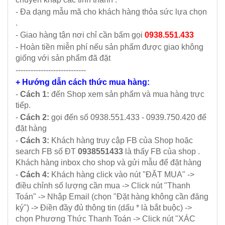
- Đa dạng mẫu mã cho khách hàng thỏa sức lựa chọn
.
- Giao hàng tận nơi chỉ cần bấm gọi
0938.551.433
- Hoàn tiền miễn phí nếu sản phẩm được giao không
giống với sản phẩm đã đặt
----------------------------
+ Hướng dẫn cách thức mua hàng:
-
Cách 1:
đến Shop xem sản phẩm và mua hàng trực
tiếp.
-
Cách 2:
gọi đến số 0938.551.433 - 0939.750.420 để
đặt hàng
-
Cách 3:
Khách hàng truy cập FB của Shop hoặc
search FB số ĐT
0938551433
là thấy FB của shop .
Khách hàng inbox cho shop và gửi mẫu để đặt hàng
-
Cách 4:
Khách hàng click vào nút "ĐẶT MUA" ->
điều chỉnh số lượng cần mua -> Click nút "Thanh
Toán" -> Nhập Email (chọn "Đặt hàng không cần đăng
ký") -> Điền đầy đủ thông tin (dấu * là bắt buộc) ->
chọn Phương Thức Thanh Toán -> Click nút "XÁC