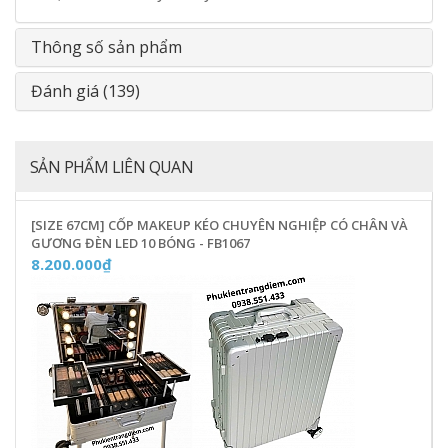
Thông số sản phẩm
Đánh giá (139)
SẢN PHẨM LIÊN QUAN
[SIZE 67CM] CỐP MAKEUP KÉO CHUYÊN NGHIỆP CÓ CHÂN VÀ
GƯƠNG ĐÈN LED 10 BÓNG - FB1067
8.200.000₫