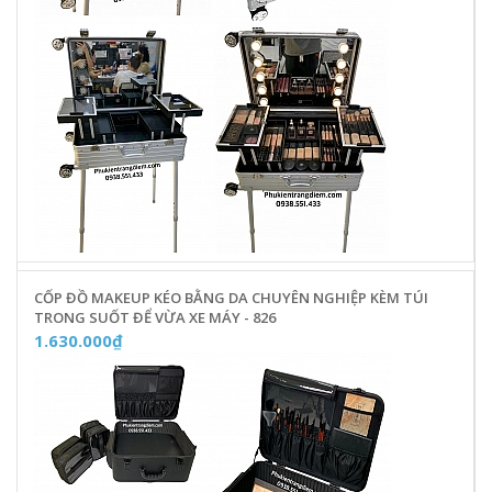
CỐP ĐỒ MAKEUP KÉO BẰNG DA CHUYÊN NGHIỆP KÈM TÚI
TRONG SUỐT ĐỂ VỪA XE MÁY - 826
1.630.000₫