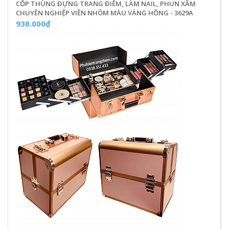
CỐP THÙNG ĐỰNG TRANG ĐIỂM, LÀM NAIL, PHUN XĂM
CHUYÊN NGHIỆP VIỀN NHÔM MÀU VÀNG HỒNG - 3629A
930.000₫