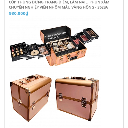
CỐP THÙNG ĐỰNG TRANG ĐIỂM, LÀM NAIL, PHUN XĂM
CHUYÊN NGHIỆP VIỀN NHÔM MÀU VÀNG HỒNG - 3629A
930.000₫