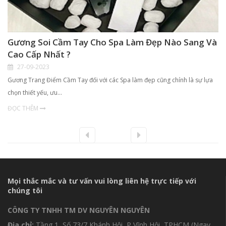
Gương Soi Cầm Tay Cho Spa Làm Đẹp Nào Sang Và
Cao Cấp Nhất ?
27-09-2023
Gương Trang Điểm Cầm Tay đối với các Spa làm đẹp cũng chính là sự lựa
chọn thiết yếu, ưu…
ĐỌC THÊM
Mọi thắc mắc và tư vấn vui lòng liên hệ trực tiếp với
chúng tôi
CÔNG TY TNHH TM DV NGUYÊN NGUYÊN
Địa chỉ:
Tầng 1, Số 73/7 Khánh Hội, P Vĩnh Hội, TPHCM (Ngay