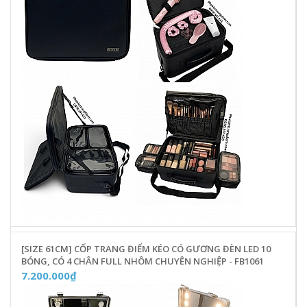
[SIZE 61CM] CỐP TRANG ĐIỂM KÉO CÓ GƯƠNG ĐÈN LED 10
BÓNG, CÓ 4 CHÂN FULL NHÔM CHUYÊN NGHIỆP - FB1061
7.200.000₫