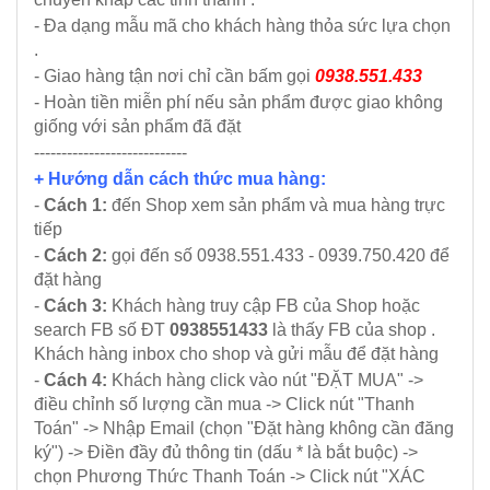
- Đa dạng mẫu mã cho khách hàng thỏa sức lựa chọn
.
- Giao hàng tận nơi chỉ cần bấm gọi
0938.551.433
- Hoàn tiền miễn phí nếu sản phẩm được giao không
giống với sản phẩm đã đặt
----------------------------
+ Hướng dẫn cách thức mua hàng:
-
Cách 1:
đến Shop xem sản phẩm và mua hàng trực
tiếp
-
Cách 2:
gọi đến số 0938.551.433 - 0939.750.420 để
đặt hàng
-
Cách 3:
Khách hàng truy cập FB của Shop hoặc
search FB số ĐT
0938551433
là thấy FB của shop .
Khách hàng inbox cho shop và gửi mẫu để đặt hàng
-
Cách 4:
Khách hàng click vào nút "ĐẶT MUA" ->
điều chỉnh số lượng cần mua -> Click nút "Thanh
Toán" -> Nhập Email (chọn "Đặt hàng không cần đăng
ký") -> Điền đầy đủ thông tin (dấu * là bắt buộc) ->
chọn Phương Thức Thanh Toán -> Click nút "XÁC