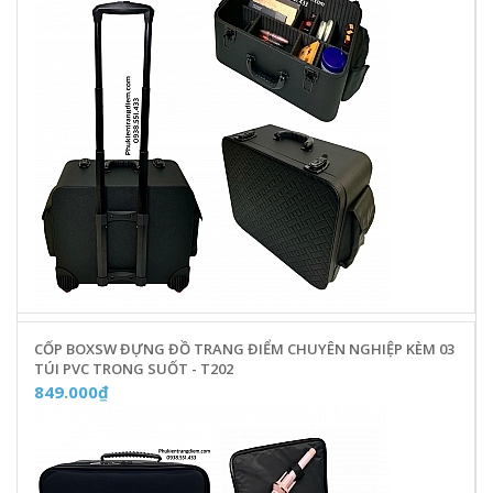
CỐP BOXSW ĐỰNG ĐỒ TRANG ĐIỂM CHUYÊN NGHIỆP KÈM 03
TÚI PVC TRONG SUỐT - T202
849.000₫