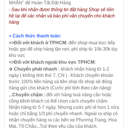
NHẬN" để Hoàn Tất Đặt Hàng
-
Sau khi nhận được thông tin đặt hàng Shop sẽ liên
hệ lại để xác nhận và báo phí vận chuyển cho khách
hàng
+ Cách thức thanh toán:
<>Đối với khách ở TPHCM:
đến shop mua trực tiếp
hoặc gọi để ship hàng tận nơi, phí ship từ 10k-30k tùy
khu vực
<>Đối với khách ngoài khu vực TPHCM:
✈️ Chuyển phát nhanh :
khách nhận hàng từ 1-2
ngày ( không tính thứ 7, CN ) . Khách chuyển khoản
trước 100% tiền hàng và tiền ship rồi shop sẽ đóng
hàng gửi cho khách (Cước phí tính theo cân nặng)
...Chuyển chậm :
đối với hàng hoá nặng cân hoặc
cồng kềnh khách có thể chọn cách chuyển chậm.
Nhận hàng từ 5-7 ngày. Nhưng cước phí rẻ hơn 1 nửa
hoặc chỉ bằng 1/3 phí chuyển nhanh. Ngoài ra ship có
nhận chuyển hàng ra các bến xe Phương Trang, Hoa
Mai, Tô Châu...Tuỳ theo yêu cầu của khách.