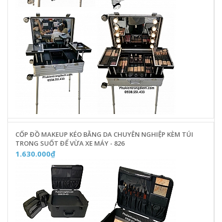
CỐP ĐỒ MAKEUP KÉO BẰNG DA CHUYÊN NGHIỆP KÈM TÚI
TRONG SUỐT ĐỂ VỪA XE MÁY - 826
1.630.000₫