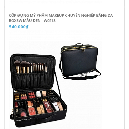
CỐP ĐỰNG MỸ PHẨM MAKEUP CHUYÊN NGHIỆP BẰNG DA
BOXSW MÀU ĐEN - W0218
540.000₫