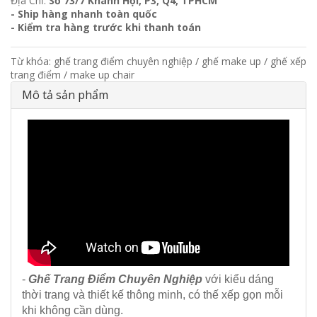
Địa Chỉ:
Số 73/7 Khánh Hội, P3, Q4, TPHCM
- Ship hàng nhanh toàn quốc
- Kiểm tra hàng trước khi thanh toán
Từ khóa:
ghế trang điểm chuyên nghiệp
/
ghế make up
/
ghế xếp
trang điểm
/
make up chair
Mô tả sản phẩm
-
Ghế Trang Điểm Chuyên Nghiệp
với kiểu dáng
thời trang và thiết kế thông minh, có thế xếp gọn mỗi
khi không cần dùng.