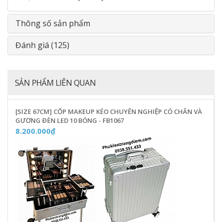
Thông số sản phẩm
Đánh giá (125)
SẢN PHẨM LIÊN QUAN
[SIZE 67CM] CỐP MAKEUP KÉO CHUYÊN NGHIỆP CÓ CHÂN VÀ
GƯƠNG ĐÈN LED 10 BÓNG - FB1067
8.200.000₫