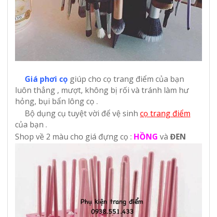
Giá phơi
cọ
giúp cho cọ trang điểm của bạn
luôn thẳng , mượt, không bị rối và tránh làm hư
hỏng, bụi bẩn lông cọ .
Bộ dụng cụ tuyệt vời để vệ sinh
cọ trang điểm
của bạn .
Shop về 2 màu cho giá đựng cọ :
HỒNG
và
ĐEN