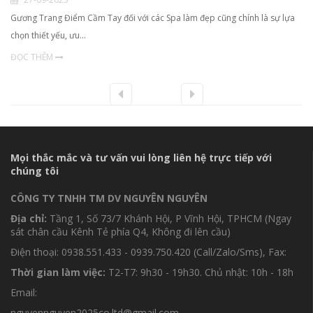
Gương Trang Điểm Cầm Tay đối với các Spa làm đẹp cũng chính là sự lựa
chọn thiết yếu, ưu…
ĐỌC THÊM
Mọi thắc mắc và tư vấn vui lòng liên hệ trực tiếp với
chúng tôi
CÔNG TY TNHH TM DV NGUYÊN NGUYÊN
Địa chỉ:
Tầng 1, Số 73/7 Khánh Hội, P Vĩnh Hội, TPHCM (Ngay
sát chân cầu Kênh Tẻ phía Q4, Không đi lên cầu)
Điện thoại: 0938.551.433 - 0939.750.420 (Call/Zalo/Sms), Fax:
Thời gian làm việc:
T2-T7: 9h30 - 19h30. Chủ nhật: 10h - 18h
Email:
nguyennguyen2025co.ltd@gmail.com