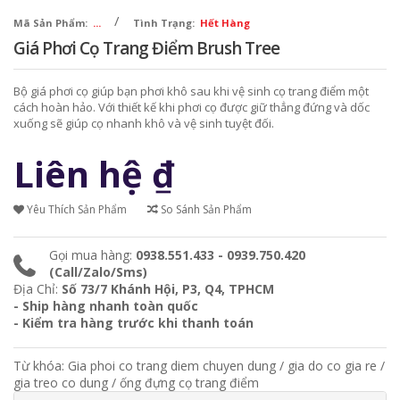
/
Mã Sản Phẩm:
...
Tình Trạng:
Hết Hàng
Giá Phơi Cọ Trang Điểm Brush Tree
Bộ giá phơi cọ giúp bạn phơi khô sau khi vệ sinh cọ trang điểm một
cách hoàn hảo. Với thiết kế khi phơi cọ được giữ thẳng đứng và dốc
xuống sẽ giúp cọ nhanh khô và vệ sinh tuyệt đối.
Liên hệ
₫
Yêu Thích Sản Phẩm
So Sánh Sản Phẩm
Gọi mua hàng:
0938.551.433 - 0939.750.420
(Call/Zalo/Sms)
Địa Chỉ:
Số 73/7 Khánh Hội, P3, Q4, TPHCM
- Ship hàng nhanh toàn quốc
- Kiểm tra hàng trước khi thanh toán
Từ khóa:
Gia phoi co trang diem chuyen dung
/
gia do co gia re
/
gia treo co dung
/
ống đựng cọ trang điểm