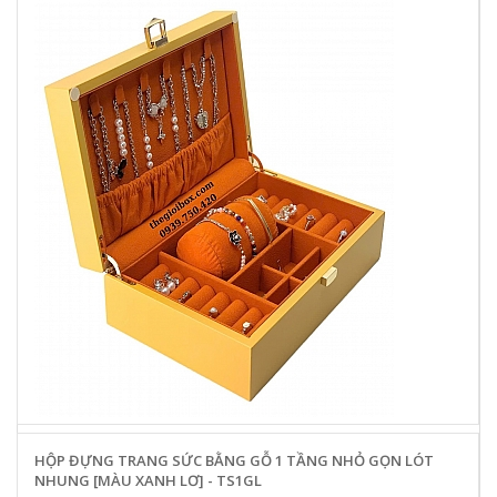
HỘP ĐỰNG TRANG SỨC BẰNG GỖ 1 TẦNG NHỎ GỌN LÓT
NHUNG [MÀU XANH LƠ] - TS1GL