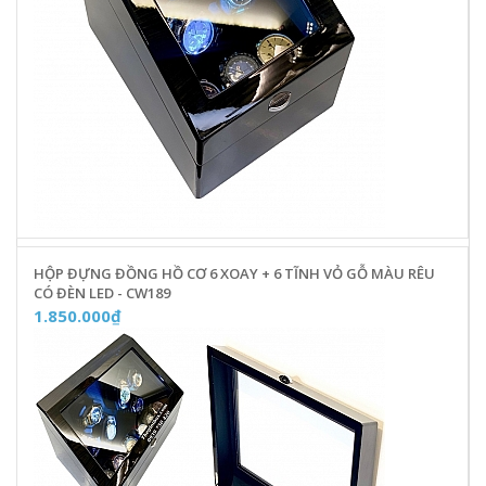
HỘP ĐỰNG ĐỒNG HỒ CƠ 6 XOAY + 6 TĨNH VỎ GỖ MÀU RÊU
CÓ ĐÈN LED - CW189
1.850.000₫