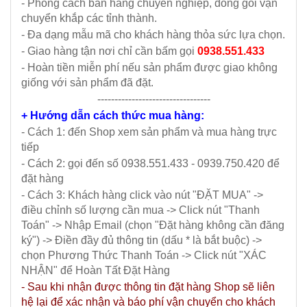
- Phong cách bán hàng chuyên nghiệp, đóng gói vận
chuyển khắp các tỉnh thành.
- Đa dạng mẫu mã cho khách hàng thỏa sức lựa chọn.
- Giao hàng tận nơi chỉ cần bấm gọi
0938.551.433
- Hoàn tiền miễn phí nếu sản phẩm được giao không
giống với sản phẩm đã đặt.
---------------------------------
+ Hướng dẫn cách thức mua hàng:
- Cách 1: đến Shop xem sản phẩm và mua hàng trực
tiếp
- Cách 2: gọi đến số 0938.551.433 - 0939.750.420 để
đặt hàng
- Cách 3: Khách hàng click vào nút "ĐẶT MUA" ->
điều chỉnh số lượng cần mua -> Click nút "Thanh
Toán" -> Nhập Email (chọn "Đặt hàng không cần đăng
ký") -> Điền đầy đủ thông tin (dấu * là bắt buộc) ->
chọn Phương Thức Thanh Toán -> Click nút "XÁC
NHẬN" để Hoàn Tất Đặt Hàng
- Sau khi nhận được thông tin đặt hàng Shop sẽ liên
hệ lại để xác nhận và báo phí vận chuyển cho khách