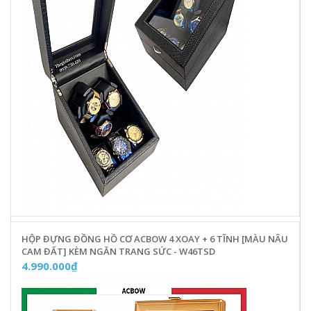
HỘP ĐỰNG ĐỒNG HỒ CƠ ACBOW 4 XOAY + 6 TĨNH [MÀU NÂU
CAM ĐẤT] KÈM NGĂN TRANG SỨC - W46TSD
4.990.000₫