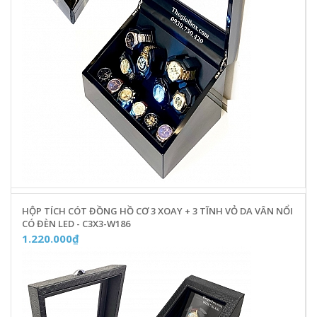
HỘP TÍCH CÓT ĐỒNG HỒ CƠ 3 XOAY + 3 TĨNH VỎ DA VÂN NỔI
CÓ ĐÈN LED - C3X3-W186
1.220.000₫