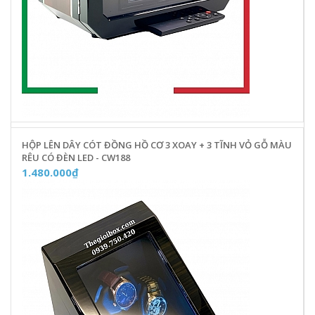
HỘP LÊN DÂY CÓT ĐỒNG HỒ CƠ 3 XOAY + 3 TĨNH VỎ GỖ MÀU
RÊU CÓ ĐÈN LED - CW188
1.480.000₫