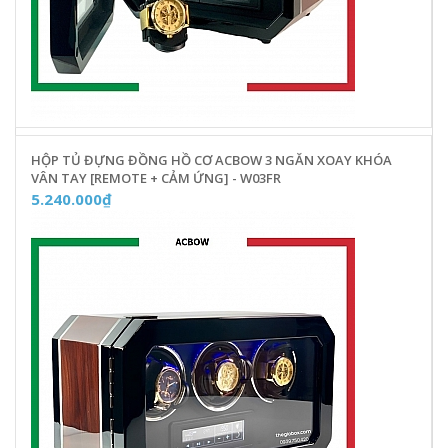
HỘP TỦ ĐỰNG ĐỒNG HỒ CƠ ACBOW 3 NGĂN XOAY KHÓA
VÂN TAY [REMOTE + CẢM ỨNG] - W03FR
5.240.000₫