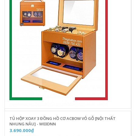
TỦ HỘP XOAY 3 ĐỒNG HỒ CƠ ACBOW VỎ GỖ [NỘI THẤT
NHUNG NÂU] - W03DNN
3.690.000₫