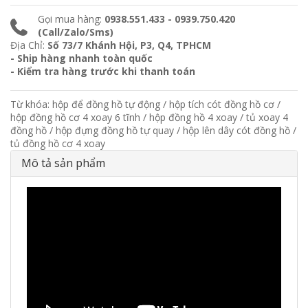
Gọi mua hàng:
0938.551.433 - 0939.750.420
(Call/Zalo/Sms)
Địa Chỉ:
Số 73/7 Khánh Hội, P3, Q4, TPHCM
- Ship hàng nhanh toàn quốc
- Kiểm tra hàng trước khi thanh toán
Từ khóa:
hộp để đồng hồ tự động
/
hộp tích cót đồng hồ cơ
/
hộp đồng hồ cơ 4 xoay 6 tĩnh
/
hộp đồng hồ 4 xoay
/
tủ xoay 4
đồng hồ
/
hộp đựng đồng hồ tự quay
/
hộp lên dây cót đồng hồ
/
tủ đồng hồ cơ 4 xoay
Mô tả sản phẩm