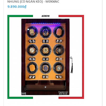
NHUNG [CÓ NGĂN KÉO] - W0906NC
9.890.000₫