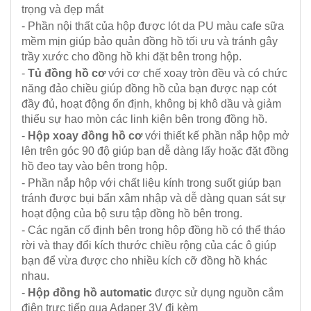
trọng và đẹp mắt
- Phần nội thất của hộp được lót da PU màu cafe sữa
mềm mịn giúp bảo quản đồng hồ tối ưu và tránh gây
trầy xước cho đồng hồ khi đặt bên trong hộp.
-
Tủ đồng hồ cơ
với cơ chế xoay tròn đều và có chức
năng đảo chiều giúp đồng hồ của bạn được nạp cót
đầy đủ, hoạt động ổn định, không bị khô dầu và giảm
thiểu sự hao mòn các linh kiện bên trong đồng hồ.
-
Hộp xoay đồng hồ cơ
với thiết kế phần nắp hộp mở
lên trên góc 90 độ giúp bạn dễ dàng lấy hoặc đặt đồng
hồ đeo tay vào bên trong hộp.
- Phần nắp hộp với chất liệu kính trong suốt giúp bạn
tránh được bụi bẩn xâm nhập và dễ dàng quan sát sự
hoạt động của bộ sưu tập đồng hồ bên trong.
- Các ngăn cố định bên trong hộp đồng hồ có thể tháo
rời và thay đổi kích thước chiều rộng của các ô giúp
bạn để vừa được cho nhiều kích cỡ đồng hồ khác
nhau.
-
Hộp đồng hồ automatic
được sử dụng nguồn cắm
điện trực tiếp qua Adaper 3V đi kèm