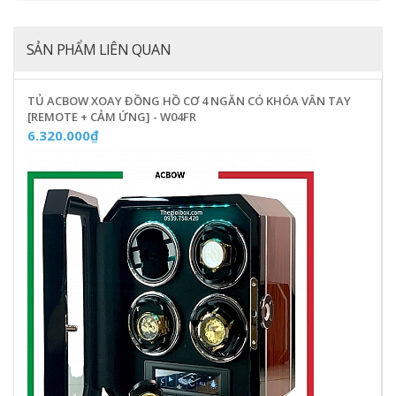
SẢN PHẨM LIÊN QUAN
TỦ ACBOW XOAY ĐỒNG HỒ CƠ 4 NGĂN CÓ KHÓA VÂN TAY
[REMOTE + CẢM ỨNG] - W04FR
6.320.000₫