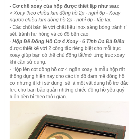
- Cơ chế xoay của hộp được thiết lập như sau:
> Xoay theo chiều kim đồng hồ 2p - nghỉ 6p - Xoay
ngược chiều kim đồng hồ 2p - nghỉ 6p - lặp lại.
- Các chốt bản lề với chất liệu inox sáng bóng tránh rỉ
sét, tránh hư hỏng và có độ bền cao.
-
Hộp Để Đồng Hồ Cơ 4 Xoay - 6 Tĩnh Da Đà Điểu
được thiết kế với 2 công tắc riêng biệt cho mỗi trục
xoay giúp bạn có thể chủ động tắt/mở từng trục xoay
khi cần sử dụng.
- Hộp lên cót đồng hồ cơ 4 ngăn xoay là mẫu hộp rất
thông dụng hiện nay cho các tín đồ đam mê đồng hồ
cơ nhưng ít khi sử dụng, sẽ là một vật dụng hỗ trợ đắc
lực cho bạn bảo quản những chiếc đồng hồ yêu quý
luôn bền bỉ theo thời gian.