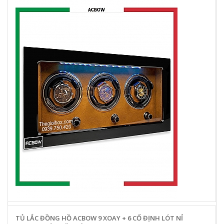
TỦ LẮC ĐỒNG HỒ ACBOW 9 XOAY + 6 CỐ ĐỊNH LÓT NỈ