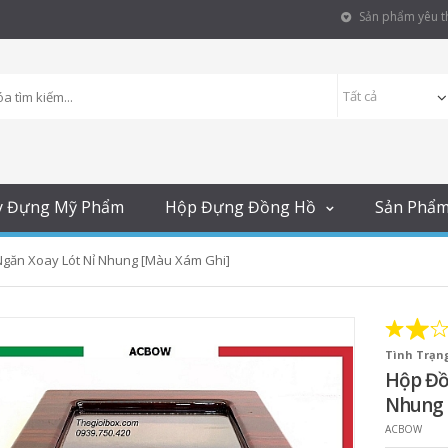
Sản phẩm yêu th
y Đựng Mỹ Phẩm
Hộp Đựng Đồng Hồ
Sản Phẩ
găn Xoay Lót Nỉ Nhung [Màu Xám Ghi]
Tình Trạng
Hộp Đồ
Nhung 
ACBOW