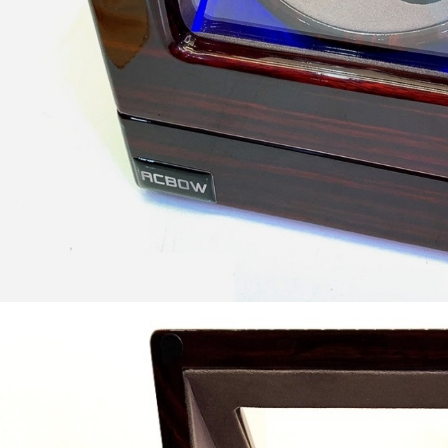
hay Kệ Đựng Đồ Trang
Bán Hộp Đựng Đồng Hồ Đ
- Mỹ Phẩm Đẹp Sang
Hộp Đựng Trang Sức - Mắ
 - Trang 2
bằng Da, bằng Gỗ tại Tp
-2023
01-04-2026
 cầu làm đẹp ngày càng nhiều của các
Hãy bảo về những chiếc đồng hồ yêu
ụ nữ thì việc mỗi cá nhân…
bạn bằng Hộp Đựng Đồng Hồ Đeo T
cấp.…
ÊM
ĐỌC THÊM