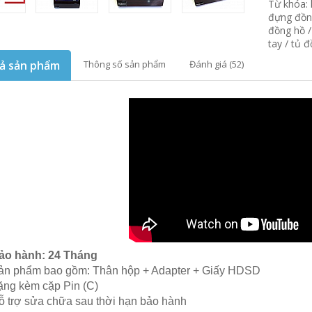
Từ khóa:
đựng đồn
đồng hồ
tay
/
tủ đ
ả sản phẩm
Thông số sản phẩm
Đánh giá (52)
ảo hành: 24 Tháng
ản phẩm bao gồm: Thân hộp + Adapter + Giấy HDSD
ặng kèm cặp Pin (C)
ỗ trợ sửa chữa sau thời hạn bảo hành