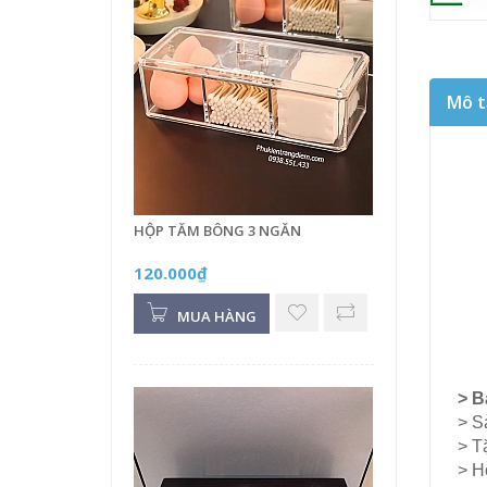
Mô t
HỘP TĂM BÔNG 3 NGĂN
120.000₫
MUA HÀNG
> B
> S
> T
> H