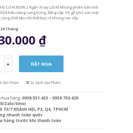
Hồ Cơ ACBOW 2 Ngăn Xoay Lót Nỉ Nhung phiên bản mới
024 kiểu dáng sang trọng, đẳng cấp. Vỏ gỗ phủ sơn mài
cùng chất liệu nội thất bọc nỉ nhung cao cấp.
:
24 Tháng
30.000
₫
ch Sản Phẩm
So Sánh Sản Phẩm
 mua hàng:
0938.551.433 - 0939.750.420
ll/Zalo/Sms)
ố 73/7 Khánh Hội, P3, Q4, TPHCM
àng nhanh toàn quốc
ra hàng trước khi thanh toán