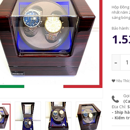
Hộp Đồng 
nhất năm 2
sáng bóng 
Bảo hành
1.5
Yêu Thí
Gọi
(Ca
Địa Chỉ:
S
- Ship h
- Kiểm t