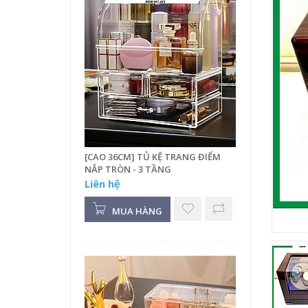
[CAO 36CM] TỦ KỆ TRANG ĐIỂM
NẮP TRÒN - 3 TẦNG
Liên hệ
MUA HÀNG