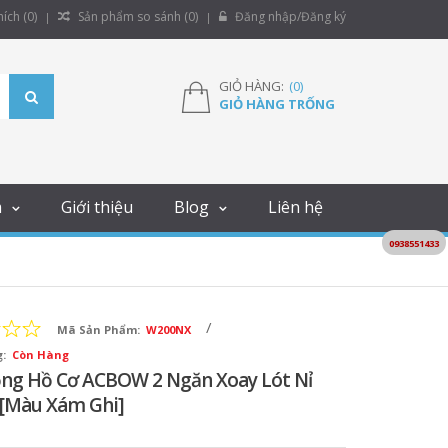
ích (
0
)
Sản phẩm so sánh (
0
)
Đăng nhập/Đăng ký
GIỎ HÀNG:
(
0
)
GIỎ HÀNG TRỐNG
m
Giới thiệu
Blog
Liên hệ
0938551433
/
Mã Sản Phẩm:
W200NX
:
Còn Hàng
ng Hồ Cơ ACBOW 2 Ngăn Xoay Lót Nỉ
[Màu Xám Ghi]