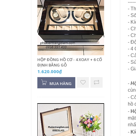
-----
- T
- S
- K
- C
- Ch
- Đ
- 4
- C
HỘP ĐỒNG HỒ CƠ - 4 XOAY + 6 CỐ
- S
ĐỊNH BẰNG GỖ
- G
1.620.000₫
MUA HÀNG
-
Hộ
cùn
- C
hồ 
-
Hộ
mặt
nhấ
-
Kí