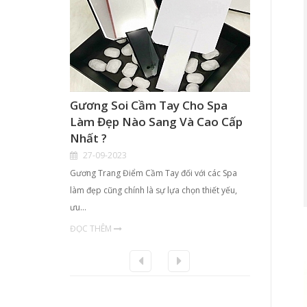
Gương Soi Cầm Tay Cho Spa
Hộp K
Làm Đẹp Nào Sang Và Cao Cấp
Điểm 
Nhất ?
TPHCM
27-09-2023
21-09
Gương Trang Điểm Cầm Tay đối với các Spa
- Với nhu
làm đẹp cũng chính là sự lựa chọn thiết yếu,
chị em ph
ưu…
ĐỌC TH
ĐỌC THÊM