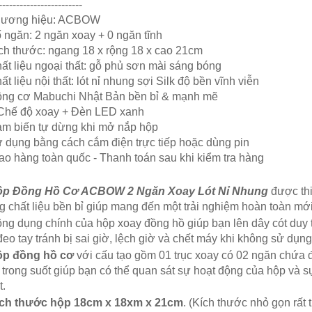
------------------------
hương hiệu: ACBOW
ố ngăn: 2 ngăn xoay + 0 ngăn tĩnh
ích thước: ngang 18 x rộng 18 x cao 21cm
hất liệu ngoại thất: gỗ phủ sơn mài sáng bóng
ất liệu nội thất: lót nỉ nhung sợi Silk độ bền vĩnh viễn
ộng cơ Mabuchi Nhật Bản bền bỉ & mạnh mẽ
 Chế độ xoay + Đèn LED xanh
ảm biến tự dừng khi mở nắp hộp
ử dụng bằng cách cắm điện trực tiếp hoặc dùng pin
iao hàng toàn quốc - Thanh toán sau khi kiểm tra hàng
p Đồng Hồ Cơ ACBOW 2 Ngăn Xoay Lót Nỉ Nhung
được thi
g chất liệu bền bỉ giúp mang đến một trải nghiệm hoàn toàn mớ
ông dụng chính của hộp xoay đồng hồ giúp bạn lên dây cót duy t
đeo tay tránh bị sai giờ, lệch giờ và chết máy khi không sử dụng 
p đồng hồ cơ
với cấu tạo gồm 01 trục xoay có 02 ngăn chứa 
 trong suốt giúp bạn có thể quan sát sự hoạt động của hộp và 
t.
ch thước hộp 18cm x 18xm x 21cm
. (Kích thước nhỏ gọn rất 