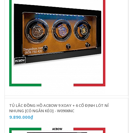
TỦ LẮC ĐỒNG HỒ ACBOW 9 XOAY + 6 CỐ ĐỊNH LÓT NỈ
NHUNG [CÓ NGĂN KÉO] - W0906NC
9.890.000₫