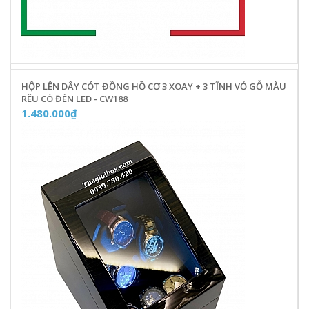
HỘP LÊN DÂY CÓT ĐỒNG HỒ CƠ 3 XOAY + 3 TĨNH VỎ GỖ MÀU
RÊU CÓ ĐÈN LED - CW188
1.480.000₫