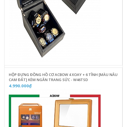
HỘP ĐỰNG ĐỒNG HỒ CƠ ACBOW 4 XOAY + 6 TĨNH [MÀU NÂU
CAM ĐẤT] KÈM NGĂN TRANG SỨC - W46TSD
4.990.000₫