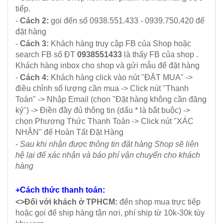
tiếp.
-
Cách 2:
gọi đến số 0938.551.433 - 0939.750.420 để
đặt hàng
-
Cách 3:
Khách hàng truy cập FB của Shop hoặc
search FB số ĐT
0938551433
là thấy FB của shop .
Khách hàng inbox cho shop và gửi mẫu để đặt hàng
-
Cách 4:
Khách hàng click vào nút "ĐẶT MUA" ->
điều chỉnh số lượng cần mua -> Click nút "Thanh
Toán" -> Nhập Email (chọn "Đặt hàng không cần đăng
ký") -> Điền đầy đủ thông tin (dấu * là bắt buộc) ->
chọn Phương Thức Thanh Toán -> Click nút "XÁC
NHẬN" để Hoàn Tất Đặt Hàng
-
Sau khi nhận được thông tin đặt hàng Shop sẽ liên
hệ lại để xác nhận và báo phí vận chuyển cho khách
hàng
+Cách thức thanh toán:
<>Đối với khách ở TPHCM:
đến shop mua trực tiếp
hoặc gọi để ship hàng tận nơi, phí ship từ 10k-30k tùy