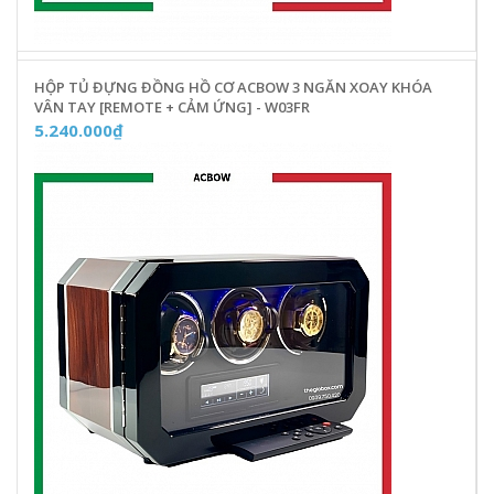
HỘP TỦ ĐỰNG ĐỒNG HỒ CƠ ACBOW 3 NGĂN XOAY KHÓA
VÂN TAY [REMOTE + CẢM ỨNG] - W03FR
5.240.000₫