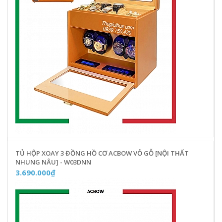
TỦ HỘP XOAY 3 ĐỒNG HỒ CƠ ACBOW VỎ GỖ [NỘI THẤT
NHUNG NÂU] - W03DNN
3.690.000₫