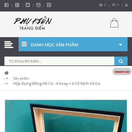
0
0
DANH MỤC SẢN PHẨM
0938551433
Sản phẩm
Hộp Đựng Đồng Hồ Cơ - 4 Xoay + 6 Cố Định Vỏ Da