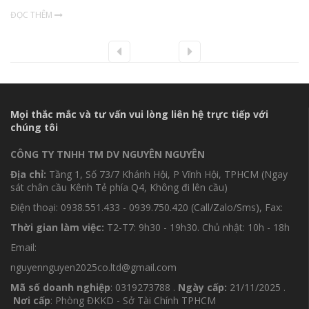
ĐỌC THÊM
Mọi thắc mắc và tư vấn vui lòng liên hệ trực tiếp với
chúng tôi
CÔNG TY TNHH TM DV NGUYÊN NGUYÊN
Địa chỉ:
Tầng 1, Số 73/7 Khánh Hội, P Vĩnh Hội, TPHCM (Ngay
sát chân cầu Kênh Tẻ phía Q4, Không đi lên cầu)
Điện thoại: 0938.551.433 - 0939.750.420 (Call/Zalo/Sms), Fax:
Thời gian làm việc:
T2-T7: 9h30 - 19h30. Chủ nhật: 10h - 18h
Email:
nguyennguyen2025co.ltd@gmail.com
Mã số doanh nghiệp
: 0319273788 .
Ngày cấp:
21/11/2025 .
Nơi cấp
: Phòng ĐKKD - Sở Tài Chính TPHCM