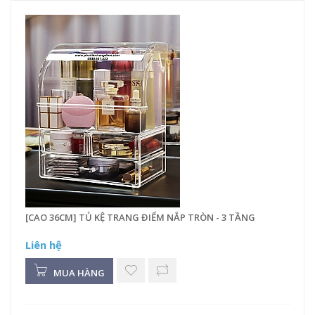
[CAO 36CM] TỦ KỆ TRANG ĐIỂM NẮP TRÒN - 3 TẦNG
Liên hệ
MUA HÀNG