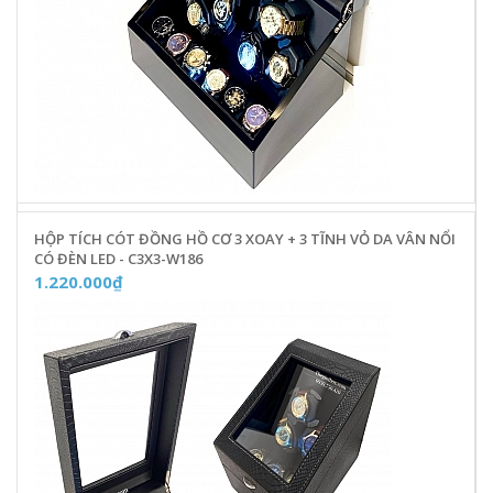
HỘP TÍCH CÓT ĐỒNG HỒ CƠ 3 XOAY + 3 TĨNH VỎ DA VÂN NỔI
CÓ ĐÈN LED - C3X3-W186
1.220.000₫