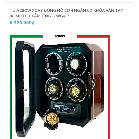
TỦ ACBOW XOAY ĐỒNG HỒ CƠ 4 NGĂN CÓ KHÓA VÂN TAY
[REMOTE + CẢM ỨNG] - W04FR
6.320.000₫