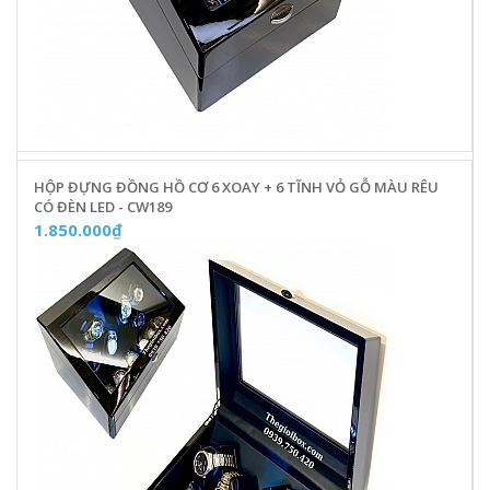
HỘP ĐỰNG ĐỒNG HỒ CƠ 6 XOAY + 6 TĨNH VỎ GỖ MÀU RÊU
CÓ ĐÈN LED - CW189
1.850.000₫