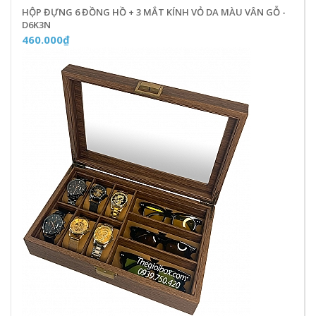
HỘP ĐỰNG 6 ĐỒNG HỒ + 3 MẮT KÍNH VỎ DA MÀU VÂN GỖ -
D6K3N
460.000₫