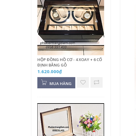
HỘP ĐỒNG HỒ CƠ - 4 XOAY + 6 CỐ
ĐỊNH BẰNG GỖ
1.620.000₫
MUA HÀNG