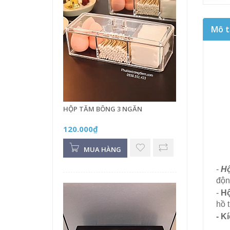
Mô t
HỘP TĂM BÔNG 3 NGĂN
120.000₫
MUA HÀNG
-
Hộ
độn
-
Hộ
hồ 
- K