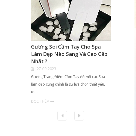
Gương Soi Cầm Tay Cho Spa
Hộp K
Làm Đẹp Nào Sang Và Cao Cấp
Điểm 
Nhất ?
TPHCM
27-09-2023
21-09
Gương Trang Điểm Cầm Tay đối với các Spa
- Với nhu
làm đẹp cũng chính là sự lựa chọn thiết yếu,
chị em ph
ưu…
ĐỌC TH
ĐỌC THÊM