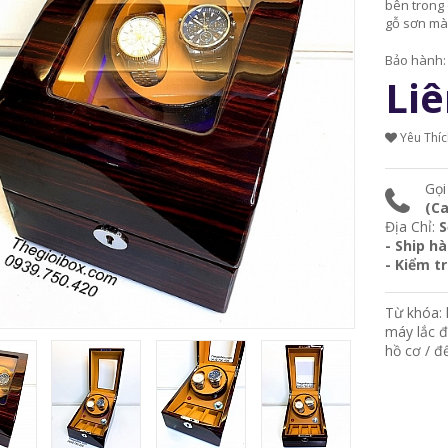
bên trong 
gỗ sơn mà
Bảo hành
Liê
Yêu Thí
Gọi
(Ca
Địa Chỉ:
S
- Ship h
- Kiểm t
Từ khóa:
máy lắc 
hồ cơ
/
đ