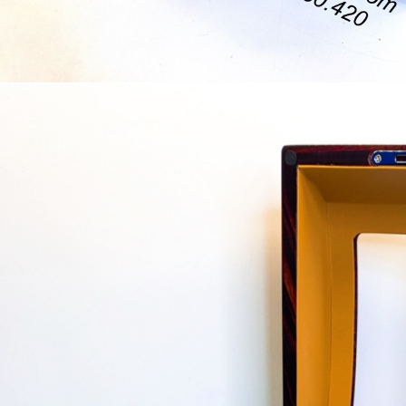
hay Kệ Đựng Đồ Trang
Bán Hộp Đựng Đồng Hồ Đ
- Mỹ Phẩm Đẹp Sang
Hộp Đựng Trang Sức - Mắ
 - Trang 2
bằng Da, bằng Gỗ tại Tp
-2023
01-04-2026
 cầu làm đẹp ngày càng nhiều của các
Hãy bảo về những chiếc đồng hồ yêu
ụ nữ thì việc mỗi cá nhân…
bạn bằng Hộp Đựng Đồng Hồ Đeo T
cấp.…
ÊM
ĐỌC THÊM