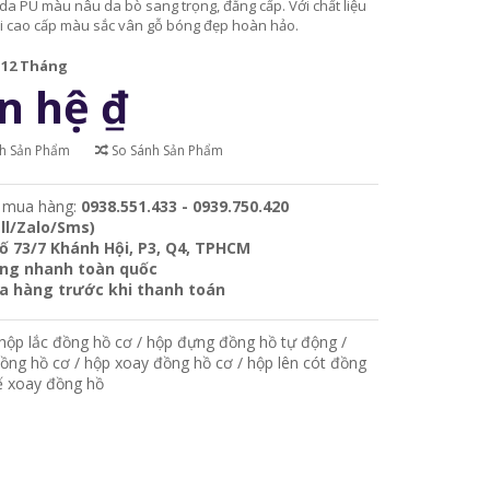
da PU màu nâu da bò sang trọng, đẳng cấp. Với chất liệu
i cao cấp màu sắc vân gỗ bóng đẹp hoàn hảo.
:
12 Tháng
n hệ
₫
ch Sản Phẩm
So Sánh Sản Phẩm
 mua hàng:
0938.551.433 - 0939.750.420
ll/Zalo/Sms)
ố 73/7 Khánh Hội, P3, Q4, TPHCM
àng nhanh toàn quốc
ra hàng trước khi thanh toán
hộp lắc đồng hồ cơ
/
hộp đựng đồng hồ tự động
/
đồng hồ cơ
/
hộp xoay đồng hồ cơ
/
hộp lên cót đồng
ế xoay đồng hồ