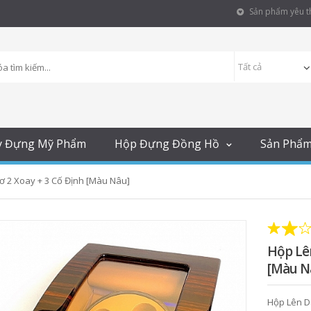
Sản phẩm yêu th
y Đựng Mỹ Phẩm
Hộp Đựng Đồng Hồ
Sản Phẩ
ơ 2 Xoay + 3 Cố Định [Màu Nâu]
Hộp Lên
[Màu N
Hộp Lên D