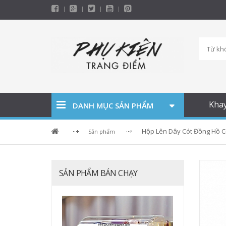
Kha
DANH MỤC SẢN PHẨM
Hộp Lên Dây Cót Đồng Hồ C
Sản phẩm
SẢN PHẨM BÁN CHẠY