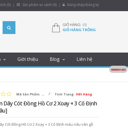
ích (
0
)
Sản phẩm so sánh (
0
)
Đăng nhập/Đăng ký
GIỎ HÀNG:
(
0
)
GIỎ HÀNG TRỐNG
m
Giới thiệu
Blog
Liên hệ
0938551433
/
Mã Sản Phẩm:
...
Tình Trạng:
Hết Hàng
 Dây Cót Đồng Hồ Cơ 2 Xoay + 3 Cố Định
âu]
ây Cót Đồng Hồ Cơ 2 Xoay + 3 Cố Định màu nâu vân gỗ